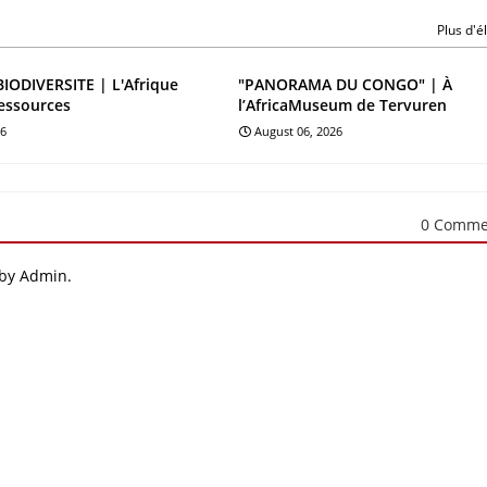
Plus d'
BIODIVERSITE | L'Afrique
"PANORAMA DU CONGO" | À
essources
l’AfricaMuseum de Tervuren
26
August 06, 2026
0 Comme
 by Admin.