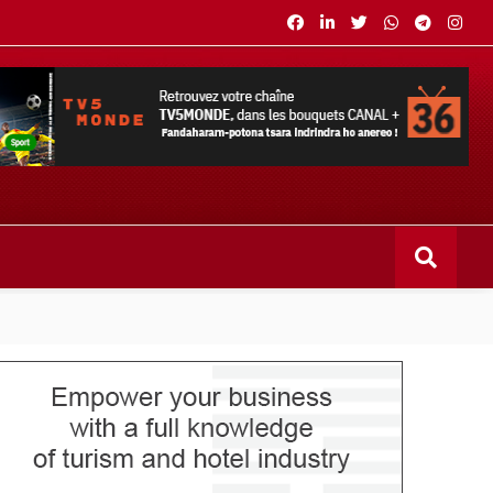
s bouquets CANAL+ 36 . Fandaharam-potoana tsara indrindra