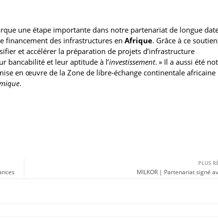
marque une étape importante dans notre partenariat de longue dat
le financement des infrastructures en
Afrique
. Grâce à ce soutien,
fier et accélérer la préparation de projets d’infrastructure
ur bancabilité et leur aptitude à l’
investissement
. » Il a aussi été not
 mise en œuvre de la Zone de libre-échange continentale africaine
omique
.
PLUS R
éances
MILKOR | Partenariat signé 