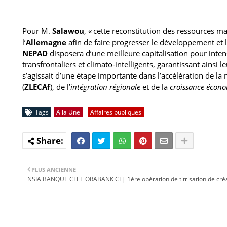
Pour M.
Salawou
, « cette reconstitution des ressources 
l’
Allemagne
afin de faire progresser le développement et 
NEPAD
disposera d’une meilleure capitalisation pour intensi
transfrontaliers et climato-intelligents, garantissant ainsi le
s’agissait d’une étape importante dans l’accélération de la
(
ZLECAf
), de l’
intégration régionale
et de la
croissance écon
Tags
A la Une
Affaires publiques
PLUS ANCIENNE
NSIA BANQUE CI ET ORABANK CI | 1ère opération de titrisation de cr