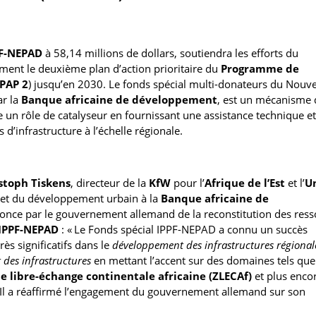
F-NEPAD
à 58,14 millions de dollars, soutiendra les efforts du
ment le deuxième plan d’action prioritaire du
Programme de
PAP 2
) jusqu’en 2030. Le fonds spécial multi-donateurs du Nouv
ar la
Banque africaine de développement
, est un mécanisme 
e un rôle de catalyseur en fournissant une assistance technique et
d’infrastructure à l’échelle régionale.
stoph Tiskens
, directeur de la
KfW
pour l’
Afrique de l’Est
et l’
U
es et du développement urbain à la
Banque africaine de
’annonce par le gouvernement allemand de la reconstitution des res
IPPF-NEPAD
: « Le Fonds spécial IPPF-NEPAD a connu un succès
s significatifs dans le
développement des infrastructures régional
t des infrastructures
en mettant l’accent sur des domaines tels que
e libre-échange continentale africaine (ZLECAf)
et plus encor
» Il a réaffirmé l’engagement du gouvernement allemand sur son