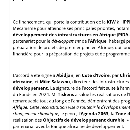
Ce financement, qui porte la contribution de la
KfW
à l’
IPP
Mécanisme pour atteindre ses principales priorités, notam
développement des infrastructures en Afrique
(
PIDA-
partenariat pour le
développement
de l’
Afrique
, hébergé p
préparation de projets de premier plan en Afrique, qui jou
financière pour la préparation de projets et de programmes 
L’accord a été signé à
Abidjan
, en
Côte d’Ivoire
, par
Chri
africaine
, et
Mike Salawou
, directeur des infrastructur
développement
. La signature de l’accord fait suite à l
du Fonds en 2024. M.
Tiskens
a salué les réalisations de l’
remarquable tout au long de l’année, démontrant des progrè
Afrique
. Cette reconstitution vise à soutenir le développemen
changement climatique
, le genre, l’
Agenda 2063
, la
Zone d
réalisation des
Objectifs de développement durable
. 
partenariat avec la Banque africaine de développement.