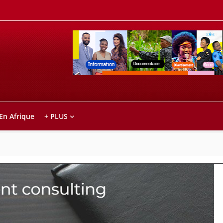
Retrouvez votre chaîne @TV5MONDE, dans le
ho anareo!
 En Afrique
+ PLUS