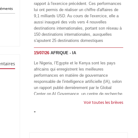
rapport à l'exercice précédent. Ces performances
éléments
lui ont permis de réaliser un chiffre d'affaires de
9,1 milliards USD. Au cours de l'exercice, elle a
aussi inauguré des vols vers 4 nouvelles
destinations internationales, portant son réseau à
150 destinations internationales, auxquelles
s'ajoutent 25 destinations domestiques
15/07/26
AFRIQUE - IA
ntaires
Le Nigeria, l’Egypte et le Kenya sont les pays
africains qui enregistrent les meilleures
performances en matière de gouvernance
responsable de l'intelligence artificielle (IA), selon
un rapport publié dernièrement par le Global
Center on AI Governance, un centre de recherche
basé en Afrique du Sud, qui œuvre à promouvoir
Voir toutes les brèves
une gouvernance équitable et responsable de l’IA
"
à l'échelle mondiale. Alors que l’IA transforme
rapidement le fonctionnement des sociétés,
influençant tous les domaines, des services
publics à l’éducation, en passant par les soins de
santé, l’emploi et l’accès à l’information, le GIRAI