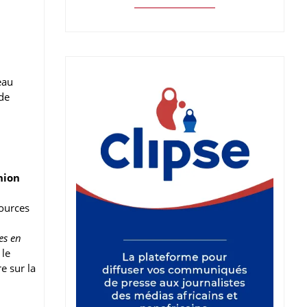
eau
de
nion
sources
es en
 le
e sur la