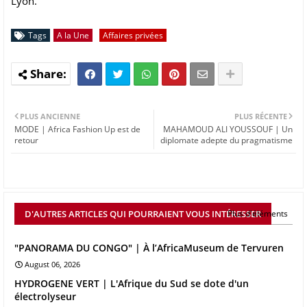
Lyon.
Tags
A la Une
Affaires privées
PLUS ANCIENNE
PLUS RÉCENTE
MODE | Africa Fashion Up est de
MAHAMOUD ALI YOUSSOUF | Un
retour
diplomate adepte du pragmatisme
D'AUTRES ARTICLES QUI POURRAIENT VOUS INTÉRESSER
Plus d'éléments
"PANORAMA DU CONGO" | À l’AfricaMuseum de Tervuren
August 06, 2026
HYDROGENE VERT | L'Afrique du Sud se dote d'un
électrolyseur