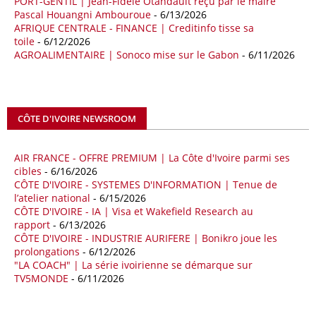
PORT-GENTIL | Jean-Fidèle Otandault reçu par le maire
Les deux pays veulent accélérer leurs projets gaziers communs, afin
Pascal Houangni Ambouroue
- 6/13/2026
de sécuriser davantage les approvisionnements énergétiques en
AFRIQUE CENTRALE - FINANCE | Creditinfo tisse sa
Méditerranée, dans un contexte marqué par des tensions
toile
- 6/12/2026
géopolitiques internationales et des perturbations sur le marché
AGROALIMENTAIRE | Sonoco mise sur le Gabon
- 6/11/2026
mondial du gaz. Réunis à Rome le jeudi 7 mai, la Première ministre
italienne Giorgia Meloni, et le chef du gouvernement libyen
Abdulhamid Dbeibah, ont affiché leur volonté de renforcer la
coopération et les investissements dans le secteur énergétique. Cette
CÔTE D'IVOIRE NEWSROOM
séquence survient alors que Rome cherche à réduire son exposition
aux chocs affectant les flux mondiaux de l’énergie.
AIR FRANCE - OFFRE PREMIUM | La Côte d'Ivoire parmi ses
18/04/26
ALGERIE - BP
cibles
- 6/16/2026
CÔTE D'IVOIRE - SYSTEMES D'INFORMATION | Tenue de
La multinationale BP signe son retour en Algérie où un permis de
l’atelier national
- 6/15/2026
prospection d’hydrocarbures dans le bassin oriental lui a été attribué
CÔTE D'IVOIRE - IA | Visa et Wakefield Research au
par l’Agence nationale pour la valorisation des ressources en
rapport
- 6/13/2026
hydrocarbures (ALNAFT). L’information rendue publique mercredi 15
CÔTE D'IVOIRE - INDUSTRIE AURIFERE | Bonikro joue les
avril par l’institution, intervient dans le cadre de sa politique de relance
prolongations
- 6/12/2026
de l’exploration. Le périmètre concerné se situe dans une zone de
"LA COACH" | La série ivoirienne se démarque sur
l’est du pays jugée peu explorée malgré son potentiel. BP pourra y
TV5MONDE
- 6/11/2026
lancer ses premières opérations de prospection sur le terrain portant
sur l’acquisition et l’interprétation de données géologiques et
géophysiques.