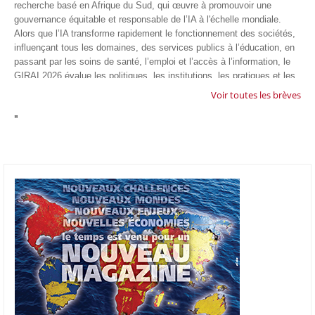
recherche basé en Afrique du Sud, qui œuvre à promouvoir une
gouvernance équitable et responsable de l’IA à l'échelle mondiale.
Alors que l’IA transforme rapidement le fonctionnement des sociétés,
influençant tous les domaines, des services publics à l’éducation, en
passant par les soins de santé, l’emploi et l’accès à l’information, le
GIRAI 2026 évalue les politiques, les institutions, les pratiques et les
conditions générales de gouvernance qui favorisent un déploiement
Voir toutes les brèves
éthique, inclusif et respectueux des droits humains de cette
"
technologie.
04/07/26
GOOGLE AFRIQUE
Google va lancer le premier laboratoire d'intelligence artificielle
appliquée d'Afrique à À Accra, au Ghana. L'annonce a été faite
mercredi 1er juillet lors du premier Google Cloud Summit du groupe
américain, qui a également indiqué avoir dépassé son objectif
d'investir un milliard de dollars sur le continent en cinq ans. Baptisée
Google Africa Applied AI Lab, la structure sera hébergée à l'AI
Community Centre d'Accra. Elle associera des fondateurs de start-up
venus de tout le continent à des chercheurs de Google et leur donnera
un accès anticipé aux derniers modèles d'IA de l'entreprise. Les
candidatures sont ouvertes jusqu'au 31 août 2026.