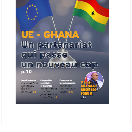
finale de développement et devrait aboutir, d’ici fin 2026 ou début
2027, à un bulletin africain des appels d’offres dans le secteur de
l’énergie.
06/06/26
AFRICA FINANCE CORPORATION
Cette semaine, Africa Finance Corporation (AFC) a annoncé avoir
bouclé un prêt syndiqué de 2 milliards de dollars, la plus importante
levée de son histoire. Initialement calibrée à 1,6 milliard, l'opération a
été relevée de 400 millions face à l'afflux des souscriptions de
banques internationales. Plus du tiers des fonds proviennent
d'institutions financières asiatiques, à parts égales avec l'Europe.
L'Asie-Pacifique et l'Europe pèsent chacune 35 % du tour de table,
devant le Moyen-Orient (25 %) et l'Afrique (5 %), selon le communiqué
de l'institution panafricaine, qui compte 48 pays membres.
25/05/26
ECHANGES AFRIQUE - UE
Les échanges entre l’Afrique et l’Europe pourraient quasiment
atteindre 1 000 milliards USD d’ici dix ans contre 545 milliards en
2024, si les deux continents passent d’une logique de commerce
bilatéral à une logique de « co-production », en se concentrant sur
quelques chaînes de valeur à fort potentiel où produire ensemble leur