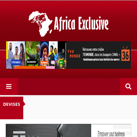
Retrouvez votre chaîne @TV5MONDE, dans les bouquets
CANAL+ 36 . Fandaharam-potoana tsara indrindra ho
anareo!
DEVISES