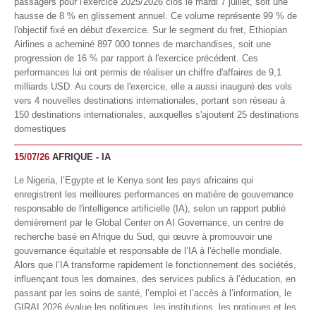
passagers pour l'exercice 2025/2026 clos le mardi 7 juillet, soit une
hausse de 8 % en glissement annuel. Ce volume représente 99 % de
l'objectif fixé en début d'exercice. Sur le segment du fret, Ethiopian
Airlines a acheminé 897 000 tonnes de marchandises, soit une
progression de 16 % par rapport à l'exercice précédent. Ces
performances lui ont permis de réaliser un chiffre d'affaires de 9,1
milliards USD. Au cours de l'exercice, elle a aussi inauguré des vols
vers 4 nouvelles destinations internationales, portant son réseau à
150 destinations internationales, auxquelles s'ajoutent 25 destinations
domestiques
15/07/26
AFRIQUE - IA
Le Nigeria, l’Egypte et le Kenya sont les pays africains qui
enregistrent les meilleures performances en matière de gouvernance
responsable de l'intelligence artificielle (IA), selon un rapport publié
dernièrement par le Global Center on AI Governance, un centre de
recherche basé en Afrique du Sud, qui œuvre à promouvoir une
gouvernance équitable et responsable de l’IA à l'échelle mondiale.
Alors que l’IA transforme rapidement le fonctionnement des sociétés,
influençant tous les domaines, des services publics à l’éducation, en
passant par les soins de santé, l’emploi et l’accès à l’information, le
GIRAI 2026 évalue les politiques, les institutions, les pratiques et les