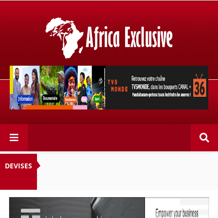
Retrouvez votre chaîne @TV5MONDE, dans les bouquets
CANAL+ 36 . Fandaharam-potoana tsara indrindra ho
anareo!
DEVISES