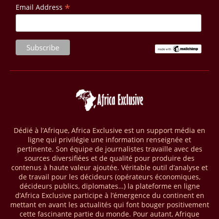
*
Email Address
vise à améliorer la gestion forestière, renforcer les chaînes de valeur
et créer 220 000 emplois au Cameroun, en République centrafricaine
(RCA) et en République du Congo. Près de 8 millions d’hectares
seront placés sous gestion durable.
28/03/26
AFRIQUE - MOBILE MONEY
Selon le rapport publié par l’Association mondiale des opérateurs de
téléphonie mobile (GSMA), près de 1432 milliards USD ont transité
par les comptes de mobile money en Afrique au cours de l'année
2025, en hausse d'environ 27 % par rapport à 2024. Le rapport intitulé
« The State of the Industry Report on Mobile Money 2026 » précise
que le continent a capté environ 66 % de la valeur des transactions de
Dédié à l’Afrique, Africa Exclusive est un support média en
mobile money réalisées à l’échelle mondiale, qui s’est établie à 2091
ligne qui privilégie une information renseignée et
milliards USD (+23 % par rapport à 2024). L’Afrique a également
pertinente. Son équipe de journalistes travaille avec des
enregistré environ 74 % du nombre de transactions de Mobile money
sources diversifiées et de qualité pour produire des
répertoriées l’an passé dans le monde, avec environ 92 milliards de
contenus à haute valeur ajoutée. Véritable outil d’analyse et
transactions (+16 % par rapport à 2024) sur un total de 125 milliards
de travail pour les décideurs (opérateurs économiques,
dans le monde.
décideurs publics, diplomates…) la plateforme en ligne
d’Africa Exclusive participe à l’émergence du continent en
28/03/26
AFRIQUE - ECONOMIE CREATIVE
mettant en avant les actualités qui font bouger positivement
cette fascinante partie du monde. Pour autant, Afrique
Une rapport publié dernièrement par le Boston Consulting Group, et