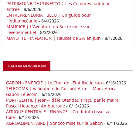
PATRIMOINE DE L'UNESCO | Les Comores font leur
économiques complémentaires.
entrée
- 8/6/2026
ENTREPRENEURIAT BLEU | Un guide pour
16/05/26
COMMERCE CHINE - AFRIQUE
l'Indianocéanie
- 8/4/2026
Le déficit commercial de l’Afrique avec la Chine s’est creusé de 48,27
MAURICE | L'Aventure du Sucre mise sur
l'événementiel
- 8/3/2026
% au cours des quatre premiers mois de 2026 comparativement à la
MAYOTTE - INFLATION | Hausse de 2% en juin
- 8/1/2026
même période de 2025 pour s’établir à 36,8 milliards de dollars, en
raison notamment d’une forte hausse des exportations de l’empire du
Milieu vers le continent. Les exportations chinoises vers les pays
africains ont connu une hausse de 28 % entre le 1er janvier et le 30
avril, à 81,82 milliards de dollars. Durant la même période, les
GABON NEWSROOM
importations chinoises en provenance du continent ont atteint 45,02
milliards de dollars, un montant en hausse de 14,5% par rapport aux
quatre premiers mois de 2025.
GABON - ENERGIE | Le Chef de l'Etat fixe le cap
- 6/16/2026
TELECOMS | Validation de l'accord Airtel - Moov Africa
09/05/26
ITALIE - LIBYE
Gabon Télécom
- 6/15/2026
PORT-GENTIL | Jean-Fidèle Otandault reçu par le maire
Les deux pays veulent accélérer leurs projets gaziers communs, afin
Pascal Houangni Ambouroue
- 6/13/2026
de sécuriser davantage les approvisionnements énergétiques en
AFRIQUE CENTRALE - FINANCE | Creditinfo tisse sa
Méditerranée, dans un contexte marqué par des tensions
toile
- 6/12/2026
géopolitiques internationales et des perturbations sur le marché
AGROALIMENTAIRE | Sonoco mise sur le Gabon
- 6/11/2026
mondial du gaz. Réunis à Rome le jeudi 7 mai, la Première ministre
italienne Giorgia Meloni, et le chef du gouvernement libyen