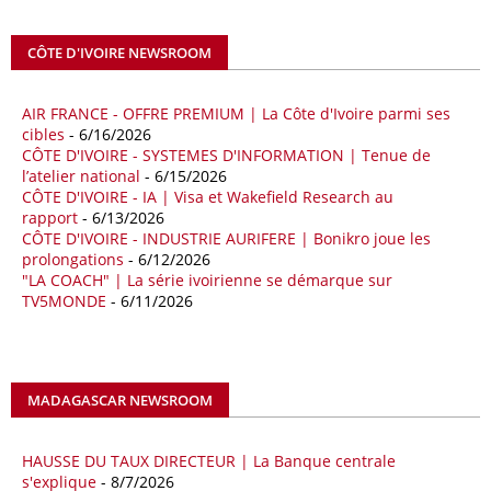
Abdulhamid Dbeibah, ont affiché leur volonté de renforcer la
coopération et les investissements dans le secteur énergétique. Cette
CÔTE D'IVOIRE NEWSROOM
séquence survient alors que Rome cherche à réduire son exposition
aux chocs affectant les flux mondiaux de l’énergie.
AIR FRANCE - OFFRE PREMIUM | La Côte d'Ivoire parmi ses
18/04/26
ALGERIE - BP
cibles
- 6/16/2026
CÔTE D'IVOIRE - SYSTEMES D'INFORMATION | Tenue de
La multinationale BP signe son retour en Algérie où un permis de
l’atelier national
- 6/15/2026
prospection d’hydrocarbures dans le bassin oriental lui a été attribué
CÔTE D'IVOIRE - IA | Visa et Wakefield Research au
par l’Agence nationale pour la valorisation des ressources en
rapport
- 6/13/2026
hydrocarbures (ALNAFT). L’information rendue publique mercredi 15
CÔTE D'IVOIRE - INDUSTRIE AURIFERE | Bonikro joue les
avril par l’institution, intervient dans le cadre de sa politique de relance
prolongations
- 6/12/2026
de l’exploration. Le périmètre concerné se situe dans une zone de
"LA COACH" | La série ivoirienne se démarque sur
l’est du pays jugée peu explorée malgré son potentiel. BP pourra y
TV5MONDE
- 6/11/2026
lancer ses premières opérations de prospection sur le terrain portant
sur l’acquisition et l’interprétation de données géologiques et
géophysiques.
MADAGASCAR NEWSROOM
18/04/26
OUGANDA - CITIBANK
Les autorités ougandaises ont annoncé avoir mandaté la banque
américaine Citibank pour arranger la mobilisation des financements
HAUSSE DU TAUX DIRECTEUR | La Banque centrale
nécessaires à la construction du chemin de fer à écartement standard
s'explique
- 8/7/2026