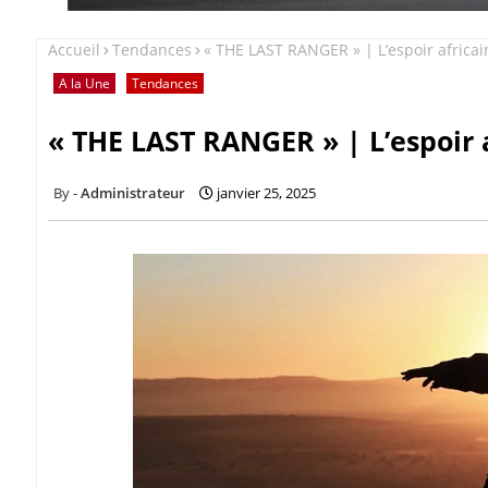
Accueil
Tendances
« THE LAST RANGER » | L’espoir africai
A la Une
Tendances
« THE LAST RANGER » | L’espoir a
Administrateur
janvier 25, 2025