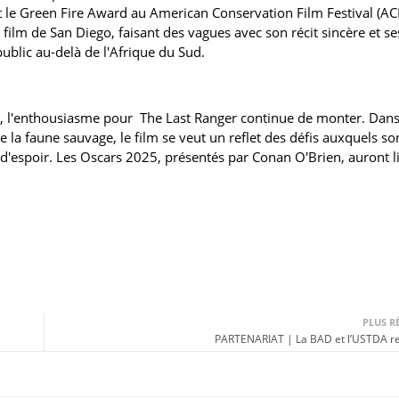
le Green Fire Award au American Conservation Film Festival (ACF
 film de San Diego, faisant des vagues avec son récit sincère et se
blic au-delà de l'Afrique du Sud.
, l'enthousiasme pour The Last Ranger continue de monter. Dans
e la faune sauvage, le film se veut un reflet des défis auxquels so
n d'espoir. Les Oscars 2025, présentés par Conan O'Brien, auront l
PLUS R
PARTENARIAT | La BAD et l’USTDA r