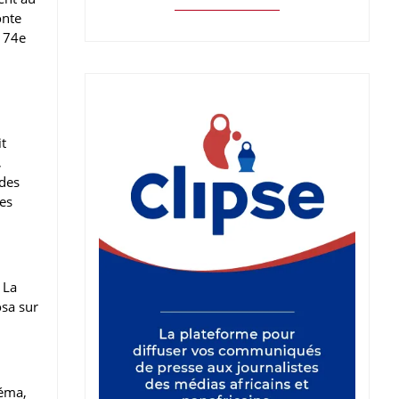
onte
u 74e
it
,
des
res
 La
osa sur
néma,