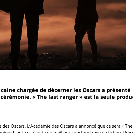
icaine chargée de décerner les Oscars a présenté
cérémonie. « The last ranger » est la seule produ
ie des Oscars. L’Académie des Oscars a annoncé que ce sera « The
ominé dans la catégorie du meilleur court-métrage de fiction. Prés