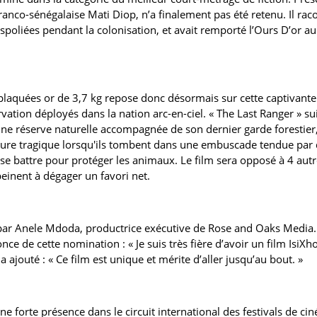
ranco-sénégalaise Mati Diop, n’a finalement pas été retenu. Il rac
spoliées pendant la colonisation, et avait remporté l’Ours D’or a
 plaquées or de 3,7 kg repose donc désormais sur cette captivante
vation déployés dans la nation arc-en-ciel. « The Last Ranger » su
 une réserve naturelle accompagnée de son dernier garde forestier
re tragique lorsqu'ils tombent dans une embuscade tendue par 
à se battre pour protéger les animaux. Le film sera opposé à 4 aut
einent à dégager un favori net.
 par Anele Mdoda, productrice exécutive de Rose and Oaks Media.
e de cette nomination : « Je suis très fière d’avoir un film IsiXh
 ajouté : « Ce film est unique et mérite d’aller jusqu’au bout. »
e forte présence dans le circuit international des festivals de ci