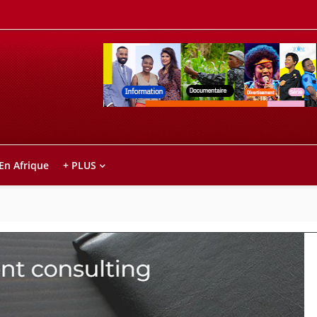
Retrouvez votre chaîne @TV5MONDE, dans le
ho anareo!
 En Afrique
+ PLUS