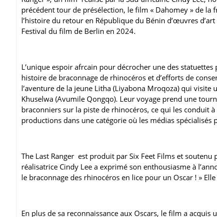
précédent tour de présélection, le film « Dahomey » de la f
l’histoire du retour en République du Bénin d’œuvres d’art 
Festival du film de Berlin en 2024.
L’unique espoir afrcain pour décrocher une des statuettes
histoire de braconnage de rhinocéros et d’efforts de conser
l’aventure de la jeune Litha (Liyabona Mroqoza) qui visite
Khuselwa (Avumile Qongqo). Leur voyage prend une tournu
braconniers sur la piste de rhinocéros, ce qui les conduit 
productions dans une catégorie où les médias spécialisés p
The Last Ranger est produit par Six Feet Films et soutenu
réalisatrice Cindy Lee a exprimé son enthousiasme à l’annonc
le braconnage des rhinocéros en lice pour un Oscar ! » Elle a
En plus de sa reconnaissance aux Oscars, le film a acquis un