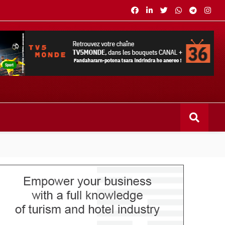
s bouquets CANAL+ 36 . Fandaharam-potoana tsara indrindra