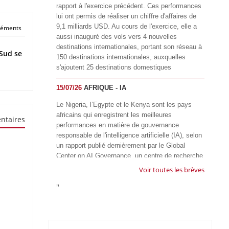
rapport à l'exercice précédent. Ces performances
lui ont permis de réaliser un chiffre d'affaires de
9,1 milliards USD. Au cours de l'exercice, elle a
éléments
aussi inauguré des vols vers 4 nouvelles
destinations internationales, portant son réseau à
Sud se
150 destinations internationales, auxquelles
s'ajoutent 25 destinations domestiques
15/07/26
AFRIQUE - IA
Le Nigeria, l’Egypte et le Kenya sont les pays
africains qui enregistrent les meilleures
ntaires
performances en matière de gouvernance
responsable de l'intelligence artificielle (IA), selon
un rapport publié dernièrement par le Global
Center on AI Governance, un centre de recherche
basé en Afrique du Sud, qui œuvre à promouvoir
Voir toutes les brèves
une gouvernance équitable et responsable de l’IA
"
à l'échelle mondiale. Alors que l’IA transforme
rapidement le fonctionnement des sociétés,
influençant tous les domaines, des services
publics à l’éducation, en passant par les soins de
santé, l’emploi et l’accès à l’information, le GIRAI