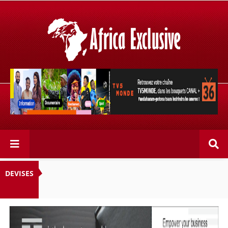
Retrouvez votre chaîne @TV5MONDE, dans les bouquets
CANAL+ 36 . Fandaharam-potoana tsara indrindra ho
anareo!
DEVISES