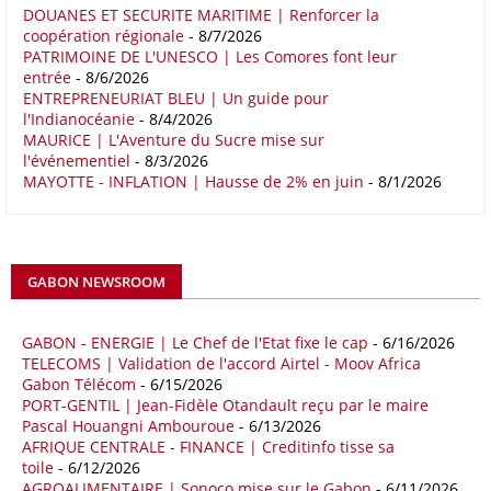
rapport note que les relations entre l'Afrique et l'Europe trouvent leur
DOUANES ET SECURITE MARITIME | Renforcer la
coopération régionale
- 8/7/2026
fondement dans la proximité géographique et des dynamiques socio-
PATRIMOINE DE L'UNESCO | Les Comores font leur
économiques complémentaires.
entrée
- 8/6/2026
ENTREPRENEURIAT BLEU | Un guide pour
16/05/26
COMMERCE CHINE - AFRIQUE
l'Indianocéanie
- 8/4/2026
Le déficit commercial de l’Afrique avec la Chine s’est creusé de 48,27
MAURICE | L'Aventure du Sucre mise sur
l'événementiel
- 8/3/2026
% au cours des quatre premiers mois de 2026 comparativement à la
MAYOTTE - INFLATION | Hausse de 2% en juin
- 8/1/2026
même période de 2025 pour s’établir à 36,8 milliards de dollars, en
raison notamment d’une forte hausse des exportations de l’empire du
Milieu vers le continent. Les exportations chinoises vers les pays
africains ont connu une hausse de 28 % entre le 1er janvier et le 30
avril, à 81,82 milliards de dollars. Durant la même période, les
GABON NEWSROOM
importations chinoises en provenance du continent ont atteint 45,02
milliards de dollars, un montant en hausse de 14,5% par rapport aux
quatre premiers mois de 2025.
GABON - ENERGIE | Le Chef de l'Etat fixe le cap
- 6/16/2026
TELECOMS | Validation de l'accord Airtel - Moov Africa
09/05/26
ITALIE - LIBYE
Gabon Télécom
- 6/15/2026
PORT-GENTIL | Jean-Fidèle Otandault reçu par le maire
Les deux pays veulent accélérer leurs projets gaziers communs, afin
Pascal Houangni Ambouroue
- 6/13/2026
de sécuriser davantage les approvisionnements énergétiques en
AFRIQUE CENTRALE - FINANCE | Creditinfo tisse sa
Méditerranée, dans un contexte marqué par des tensions
toile
- 6/12/2026
géopolitiques internationales et des perturbations sur le marché
AGROALIMENTAIRE | Sonoco mise sur le Gabon
- 6/11/2026