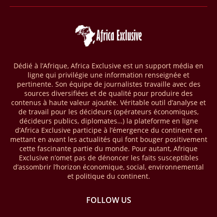
phase de 394,83 millions de dollars. C’est ce qu’indique l’institution
dans un communiqué publié mercredi 1er avril. Cette première phase
vise à améliorer la gestion forestière, renforcer les chaînes de valeur
et créer 220 000 emplois au Cameroun, en République centrafricaine
(RCA) et en République du Congo. Près de 8 millions d’hectares
seront placés sous gestion durable.
Dédié à l’Afrique, Africa Exclusive est un support média en
ligne qui privilégie une information renseignée et
28/03/26
AFRIQUE - MOBILE MONEY
pertinente. Son équipe de journalistes travaille avec des
Selon le rapport publié par l’Association mondiale des opérateurs de
sources diversifiées et de qualité pour produire des
téléphonie mobile (GSMA), près de 1432 milliards USD ont transité
contenus à haute valeur ajoutée. Véritable outil d’analyse et
par les comptes de mobile money en Afrique au cours de l'année
de travail pour les décideurs (opérateurs économiques,
décideurs publics, diplomates…) la plateforme en ligne
2025, en hausse d'environ 27 % par rapport à 2024. Le rapport intitulé
d’Africa Exclusive participe à l’émergence du continent en
« The State of the Industry Report on Mobile Money 2026 » précise
mettant en avant les actualités qui font bouger positivement
que le continent a capté environ 66 % de la valeur des transactions de
cette fascinante partie du monde. Pour autant, Afrique
mobile money réalisées à l’échelle mondiale, qui s’est établie à 2091
Exclusive n’omet pas de dénoncer les faits susceptibles
milliards USD (+23 % par rapport à 2024). L’Afrique a également
d’assombrir l’horizon économique, social, environnemental
enregistré environ 74 % du nombre de transactions de Mobile money
et politique du continent.
répertoriées l’an passé dans le monde, avec environ 92 milliards de
transactions (+16 % par rapport à 2024) sur un total de 125 milliards
dans le monde.
FOLLOW US
28/03/26
AFRIQUE - ECONOMIE CREATIVE