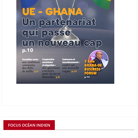
06/06/26
AFRICA FINANCE CORPORATION
Cette semaine, Africa Finance Corporation (AFC) a annoncé avoir
bouclé un prêt syndiqué de 2 milliards de dollars, la plus importante
levée de son histoire. Initialement calibrée à 1,6 milliard, l'opération a
été relevée de 400 millions face à l'afflux des souscriptions de
banques internationales. Plus du tiers des fonds proviennent
d'institutions financières asiatiques, à parts égales avec l'Europe.
L'Asie-Pacifique et l'Europe pèsent chacune 35 % du tour de table,
devant le Moyen-Orient (25 %) et l'Afrique (5 %), selon le communiqué
de l'institution panafricaine, qui compte 48 pays membres.
25/05/26
ECHANGES AFRIQUE - UE
Les échanges entre l’Afrique et l’Europe pourraient quasiment
atteindre 1 000 milliards USD d’ici dix ans contre 545 milliards en
2024, si les deux continents passent d’une logique de commerce
bilatéral à une logique de « co-production », en se concentrant sur
quelques chaînes de valeur à fort potentiel où produire ensemble leur
permettrait d’être compétitifs à l’échelle mondiale. C'est ce que
détermine un rapport publié début mai 2026 par le cabinet de conseil
FOCUS OCÉAN INDIEN
Boston Consulting Group (BCG). Intitulé « Strengthening the Africa-
Europe Corridor : Strategic Imperative in a Multipolar World », le