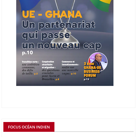
06/06/26
AFRICA FINANCE CORPORATION
Cette semaine, Africa Finance Corporation (AFC) a annoncé avoir
bouclé un prêt syndiqué de 2 milliards de dollars, la plus importante
levée de son histoire. Initialement calibrée à 1,6 milliard, l'opération a
été relevée de 400 millions face à l'afflux des souscriptions de
banques internationales. Plus du tiers des fonds proviennent
d'institutions financières asiatiques, à parts égales avec l'Europe.
L'Asie-Pacifique et l'Europe pèsent chacune 35 % du tour de table,
devant le Moyen-Orient (25 %) et l'Afrique (5 %), selon le communiqué
de l'institution panafricaine, qui compte 48 pays membres.
25/05/26
ECHANGES AFRIQUE - UE
Les échanges entre l’Afrique et l’Europe pourraient quasiment
atteindre 1 000 milliards USD d’ici dix ans contre 545 milliards en
2024, si les deux continents passent d’une logique de commerce
bilatéral à une logique de « co-production », en se concentrant sur
quelques chaînes de valeur à fort potentiel où produire ensemble leur
permettrait d’être compétitifs à l’échelle mondiale. C'est ce que
détermine un rapport publié début mai 2026 par le cabinet de conseil
FOCUS OCÉAN INDIEN
Boston Consulting Group (BCG). Intitulé « Strengthening the Africa-