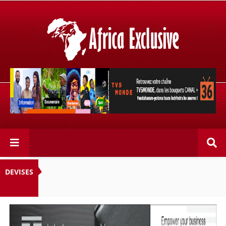
Retrouvez votre chaîne @TV5MONDE, dans les bouquets
CANAL+ 36 . Fandaharam-potoana tsara indrindra ho
anareo!
DEVISES