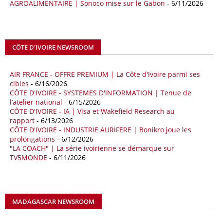
AGROALIMENTAIRE | Sonoco mise sur le Gabon
- 6/11/2026
mondial du gaz. Réunis à Rome le jeudi 7 mai, la Première ministre
italienne Giorgia Meloni, et le chef du gouvernement libyen
Abdulhamid Dbeibah, ont affiché leur volonté de renforcer la
coopération et les investissements dans le secteur énergétique. Cette
CÔTE D'IVOIRE NEWSROOM
séquence survient alors que Rome cherche à réduire son exposition
aux chocs affectant les flux mondiaux de l’énergie.
AIR FRANCE - OFFRE PREMIUM | La Côte d'Ivoire parmi ses
18/04/26
ALGERIE - BP
cibles
- 6/16/2026
CÔTE D'IVOIRE - SYSTEMES D'INFORMATION | Tenue de
La multinationale BP signe son retour en Algérie où un permis de
l’atelier national
- 6/15/2026
prospection d’hydrocarbures dans le bassin oriental lui a été attribué
CÔTE D'IVOIRE - IA | Visa et Wakefield Research au
par l’Agence nationale pour la valorisation des ressources en
rapport
- 6/13/2026
hydrocarbures (ALNAFT). L’information rendue publique mercredi 15
CÔTE D'IVOIRE - INDUSTRIE AURIFERE | Bonikro joue les
avril par l’institution, intervient dans le cadre de sa politique de relance
prolongations
- 6/12/2026
de l’exploration. Le périmètre concerné se situe dans une zone de
"LA COACH" | La série ivoirienne se démarque sur
l’est du pays jugée peu explorée malgré son potentiel. BP pourra y
TV5MONDE
- 6/11/2026
lancer ses premières opérations de prospection sur le terrain portant
sur l’acquisition et l’interprétation de données géologiques et
géophysiques.
MADAGASCAR NEWSROOM
18/04/26
OUGANDA - CITIBANK
Les autorités ougandaises ont annoncé avoir mandaté la banque