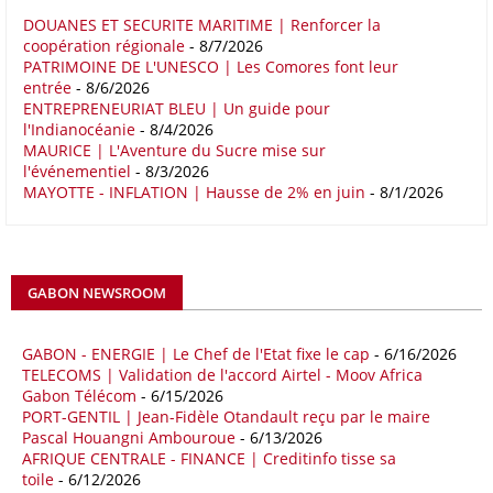
Europe Corridor : Strategic Imperative in a Multipolar World », le
rapport note que les relations entre l'Afrique et l'Europe trouvent leur
DOUANES ET SECURITE MARITIME | Renforcer la
coopération régionale
- 8/7/2026
fondement dans la proximité géographique et des dynamiques socio-
PATRIMOINE DE L'UNESCO | Les Comores font leur
économiques complémentaires.
entrée
- 8/6/2026
ENTREPRENEURIAT BLEU | Un guide pour
16/05/26
COMMERCE CHINE - AFRIQUE
l'Indianocéanie
- 8/4/2026
Le déficit commercial de l’Afrique avec la Chine s’est creusé de 48,27
MAURICE | L'Aventure du Sucre mise sur
l'événementiel
- 8/3/2026
% au cours des quatre premiers mois de 2026 comparativement à la
MAYOTTE - INFLATION | Hausse de 2% en juin
- 8/1/2026
même période de 2025 pour s’établir à 36,8 milliards de dollars, en
raison notamment d’une forte hausse des exportations de l’empire du
Milieu vers le continent. Les exportations chinoises vers les pays
africains ont connu une hausse de 28 % entre le 1er janvier et le 30
avril, à 81,82 milliards de dollars. Durant la même période, les
GABON NEWSROOM
importations chinoises en provenance du continent ont atteint 45,02
milliards de dollars, un montant en hausse de 14,5% par rapport aux
quatre premiers mois de 2025.
GABON - ENERGIE | Le Chef de l'Etat fixe le cap
- 6/16/2026
TELECOMS | Validation de l'accord Airtel - Moov Africa
09/05/26
ITALIE - LIBYE
Gabon Télécom
- 6/15/2026
PORT-GENTIL | Jean-Fidèle Otandault reçu par le maire
Les deux pays veulent accélérer leurs projets gaziers communs, afin
Pascal Houangni Ambouroue
- 6/13/2026
de sécuriser davantage les approvisionnements énergétiques en
AFRIQUE CENTRALE - FINANCE | Creditinfo tisse sa
Méditerranée, dans un contexte marqué par des tensions
toile
- 6/12/2026
géopolitiques internationales et des perturbations sur le marché