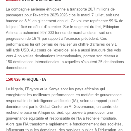
La compagnie aérienne éthiopienne a transporté 20,7 millions de
passagers pour l'exercice 2025/2026 clos le mardi 7 juillet, soit une
hausse de 8 % en glissement annuel. Ce volume représente 99 % de
l'objectif fixé en début d'exercice. Sur le segment du fret, Ethiopian
Airlines a acheminé 897 000 tonnes de marchandises, soit une
progression de 16 % par rapport à l'exercice précédent. Ces
performances lui ont permis de réaliser un chiffre d'affaires de 9,1
milliards USD. Au cours de l'exercice, elle a aussi inauguré des vols
vers 4 nouvelles destinations internationales, portant son réseau à
150 destinations internationales, auxquelles s'ajoutent 25 destinations
domestiques
15/07/26
AFRIQUE - IA
Le Nigeria, l’Egypte et le Kenya sont les pays africains qui
enregistrent les meilleures performances en matière de gouvernance
responsable de l'intelligence artificielle (IA), selon un rapport publié
dernièrement par le Global Center on AI Governance, un centre de
recherche basé en Afrique du Sud, qui œuvre à promouvoir une
gouvernance équitable et responsable de l’IA à l'échelle mondiale.
Alors que l’IA transforme rapidement le fonctionnement des sociétés,
influençant tous les domaines, des services publics à l’éducation, en