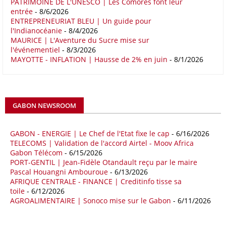
PATRIMOINE DE L'UNESCO | Les Comores font leur
économiques complémentaires.
entrée
- 8/6/2026
ENTREPRENEURIAT BLEU | Un guide pour
16/05/26
COMMERCE CHINE - AFRIQUE
l'Indianocéanie
- 8/4/2026
Le déficit commercial de l’Afrique avec la Chine s’est creusé de 48,27
MAURICE | L'Aventure du Sucre mise sur
l'événementiel
- 8/3/2026
% au cours des quatre premiers mois de 2026 comparativement à la
MAYOTTE - INFLATION | Hausse de 2% en juin
- 8/1/2026
même période de 2025 pour s’établir à 36,8 milliards de dollars, en
raison notamment d’une forte hausse des exportations de l’empire du
Milieu vers le continent. Les exportations chinoises vers les pays
africains ont connu une hausse de 28 % entre le 1er janvier et le 30
avril, à 81,82 milliards de dollars. Durant la même période, les
GABON NEWSROOM
importations chinoises en provenance du continent ont atteint 45,02
milliards de dollars, un montant en hausse de 14,5% par rapport aux
quatre premiers mois de 2025.
GABON - ENERGIE | Le Chef de l'Etat fixe le cap
- 6/16/2026
TELECOMS | Validation de l'accord Airtel - Moov Africa
09/05/26
ITALIE - LIBYE
Gabon Télécom
- 6/15/2026
PORT-GENTIL | Jean-Fidèle Otandault reçu par le maire
Les deux pays veulent accélérer leurs projets gaziers communs, afin
Pascal Houangni Ambouroue
- 6/13/2026
de sécuriser davantage les approvisionnements énergétiques en
AFRIQUE CENTRALE - FINANCE | Creditinfo tisse sa
Méditerranée, dans un contexte marqué par des tensions
toile
- 6/12/2026
géopolitiques internationales et des perturbations sur le marché
AGROALIMENTAIRE | Sonoco mise sur le Gabon
- 6/11/2026
mondial du gaz. Réunis à Rome le jeudi 7 mai, la Première ministre
italienne Giorgia Meloni, et le chef du gouvernement libyen