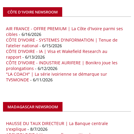
Abdulhamid Dbeibah, ont affiché leur volonté de renforcer la
coopération et les investissements dans le secteur énergétique. Cette
CÔTE D'IVOIRE NEWSROOM
séquence survient alors que Rome cherche à réduire son exposition
aux chocs affectant les flux mondiaux de l’énergie.
AIR FRANCE - OFFRE PREMIUM | La Côte d'Ivoire parmi ses
18/04/26
ALGERIE - BP
cibles
- 6/16/2026
CÔTE D'IVOIRE - SYSTEMES D'INFORMATION | Tenue de
La multinationale BP signe son retour en Algérie où un permis de
l’atelier national
- 6/15/2026
prospection d’hydrocarbures dans le bassin oriental lui a été attribué
CÔTE D'IVOIRE - IA | Visa et Wakefield Research au
par l’Agence nationale pour la valorisation des ressources en
rapport
- 6/13/2026
hydrocarbures (ALNAFT). L’information rendue publique mercredi 15
CÔTE D'IVOIRE - INDUSTRIE AURIFERE | Bonikro joue les
avril par l’institution, intervient dans le cadre de sa politique de relance
prolongations
- 6/12/2026
de l’exploration. Le périmètre concerné se situe dans une zone de
"LA COACH" | La série ivoirienne se démarque sur
l’est du pays jugée peu explorée malgré son potentiel. BP pourra y
TV5MONDE
- 6/11/2026
lancer ses premières opérations de prospection sur le terrain portant
sur l’acquisition et l’interprétation de données géologiques et
géophysiques.
MADAGASCAR NEWSROOM
18/04/26
OUGANDA - CITIBANK
Les autorités ougandaises ont annoncé avoir mandaté la banque
américaine Citibank pour arranger la mobilisation des financements
HAUSSE DU TAUX DIRECTEUR | La Banque centrale
nécessaires à la construction du chemin de fer à écartement standard
s'explique
- 8/7/2026