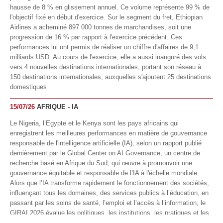
hausse de 8 % en glissement annuel. Ce volume représente 99 % de
l'objectif fixé en début d'exercice. Sur le segment du fret, Ethiopian
Airlines a acheminé 897 000 tonnes de marchandises, soit une
progression de 16 % par rapport à l'exercice précédent. Ces
performances lui ont permis de réaliser un chiffre d'affaires de 9,1
milliards USD. Au cours de l'exercice, elle a aussi inauguré des vols
vers 4 nouvelles destinations internationales, portant son réseau à
150 destinations internationales, auxquelles s'ajoutent 25 destinations
domestiques
15/07/26
AFRIQUE - IA
Le Nigeria, l’Egypte et le Kenya sont les pays africains qui
enregistrent les meilleures performances en matière de gouvernance
responsable de l'intelligence artificielle (IA), selon un rapport publié
dernièrement par le Global Center on AI Governance, un centre de
recherche basé en Afrique du Sud, qui œuvre à promouvoir une
gouvernance équitable et responsable de l’IA à l'échelle mondiale.
Alors que l’IA transforme rapidement le fonctionnement des sociétés,
influençant tous les domaines, des services publics à l’éducation, en
passant par les soins de santé, l’emploi et l’accès à l’information, le
GIRAI 2026 évalue les politiques, les institutions, les pratiques et les
conditions générales de gouvernance qui favorisent un déploiement