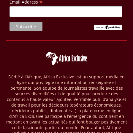
*
Email Address
vise à améliorer la gestion forestière, renforcer les chaînes de valeur
et créer 220 000 emplois au Cameroun, en République centrafricaine
(RCA) et en République du Congo. Près de 8 millions d’hectares
seront placés sous gestion durable.
28/03/26
AFRIQUE - MOBILE MONEY
Selon le rapport publié par l’Association mondiale des opérateurs de
téléphonie mobile (GSMA), près de 1432 milliards USD ont transité
par les comptes de mobile money en Afrique au cours de l'année
2025, en hausse d'environ 27 % par rapport à 2024. Le rapport intitulé
« The State of the Industry Report on Mobile Money 2026 » précise
que le continent a capté environ 66 % de la valeur des transactions de
Dédié à l’Afrique, Africa Exclusive est un support média en
mobile money réalisées à l’échelle mondiale, qui s’est établie à 2091
ligne qui privilégie une information renseignée et
milliards USD (+23 % par rapport à 2024). L’Afrique a également
pertinente. Son équipe de journalistes travaille avec des
enregistré environ 74 % du nombre de transactions de Mobile money
sources diversifiées et de qualité pour produire des
répertoriées l’an passé dans le monde, avec environ 92 milliards de
contenus à haute valeur ajoutée. Véritable outil d’analyse et
transactions (+16 % par rapport à 2024) sur un total de 125 milliards
de travail pour les décideurs (opérateurs économiques,
dans le monde.
décideurs publics, diplomates…) la plateforme en ligne
d’Africa Exclusive participe à l’émergence du continent en
28/03/26
AFRIQUE - ECONOMIE CREATIVE
mettant en avant les actualités qui font bouger positivement
cette fascinante partie du monde. Pour autant, Afrique
Une rapport publié dernièrement par le Boston Consulting Group, et