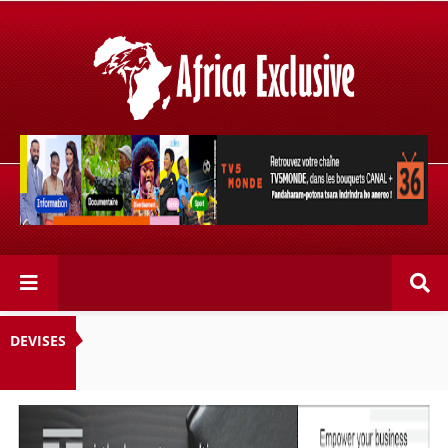
Retrouvez votre chaîne @TV5MONDE, dans les bouquets
CANAL+ 36 . Fandaharam-potoana tsara indrindra ho
anareo!
DEVISES