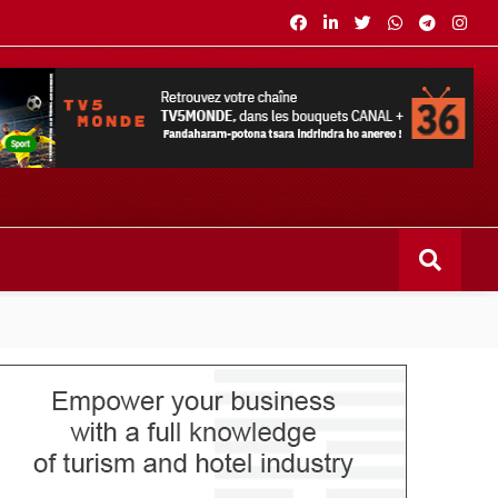
s bouquets CANAL+ 36 . Fandaharam-potoana tsara indrindra