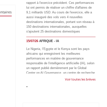
rapport à l'exercice précédent. Ces performances
lui ont permis de réaliser un chiffre d'affaires de
ntaires
9,1 milliards USD. Au cours de l'exercice, elle a
aussi inauguré des vols vers 4 nouvelles
destinations internationales, portant son réseau à
150 destinations internationales, auxquelles
s'ajoutent 25 destinations domestiques
15/07/26
AFRIQUE - IA
Le Nigeria, l’Egypte et le Kenya sont les pays
africains qui enregistrent les meilleures
performances en matière de gouvernance
responsable de l'intelligence artificielle (IA), selon
un rapport publié dernièrement par le Global
Center on AI Governance, un centre de recherche
basé en Afrique du Sud, qui œuvre à promouvoir
Voir toutes les brèves
une gouvernance équitable et responsable de l’IA
"
à l'échelle mondiale. Alors que l’IA transforme
rapidement le fonctionnement des sociétés,
influençant tous les domaines, des services
publics à l’éducation, en passant par les soins de
santé, l’emploi et l’accès à l’information, le GIRAI