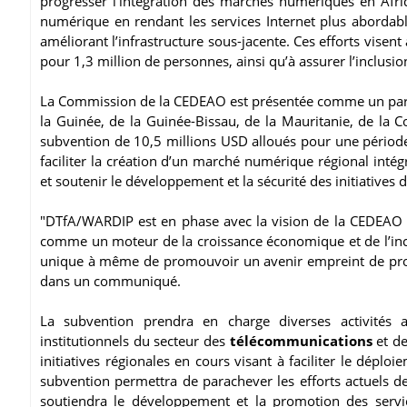
progresser l’intégration des marchés numériques en Afri
numérique en rendant les services Internet plus abordable
améliorant l’infrastructure sous-jacente. Ces efforts visent
pour 1,3 million de personnes, ainsi qu’à assurer l’inclus
La Commission de la CEDEAO est présentée comme un part
la Guinée, de la Guinée-Bissau, de la Mauritanie, de la C
subvention de 10,5 millions USD alloués pour une période
faciliter la création d’un marché numérique régional intégré
et soutenir le développement et la sécurité des initiatives
"DTfA/WARDIP est en phase avec la vision de la CEDEAO p
comme un moteur de la croissance économique et de l’inc
unique à même de promouvoir un avenir empreint de prosp
dans un communiqué.
La subvention prendra en charge diverses activités a
institutionnels du secteur des
télécommunications
et de 
initiatives régionales en cours visant à faciliter le déploie
subvention permettra de parachever les efforts actuels de 
soutiendra le développement et la promotion des servi