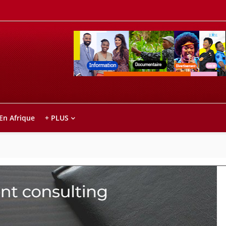
Retrouvez votre chaîne @TV5MONDE, dans le
ho anareo!
 En Afrique
+ PLUS