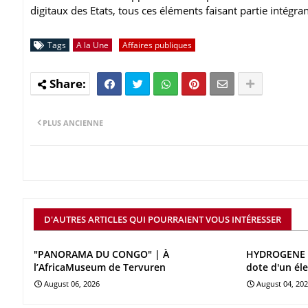
digitaux des Etats, tous ces éléments faisant partie intégra
Tags
A la Une
Affaires publiques
PLUS ANCIENNE
D'AUTRES ARTICLES QUI POURRAIENT VOUS INTÉRESSER
"PANORAMA DU CONGO" | À
HYDROGENE V
l’AfricaMuseum de Tervuren
dote d'un él
August 06, 2026
August 04, 20