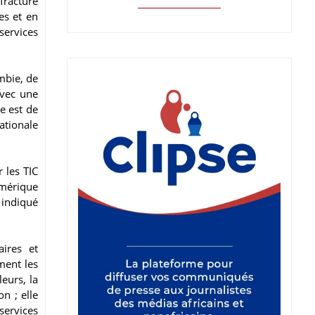
fracture
es et en
 services
mbie, de
Avec une
e est de
nationale
 les TIC
umérique
 indiqué
ires et
ment les
leurs, la
n ; elle
services