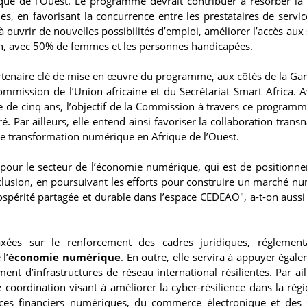
que de l’Ouest. Le programme devrait contribuer à résorber la 
s, en favorisant la concurrence entre les prestataires de servic
 à ouvrir de nouvelles possibilités d’emploi, améliorer l’accès aux
ion, avec 50% de femmes et les personnes handicapées.
enaire clé de mise en œuvre du programme, aux côtés de la Ga
ommission de l’Union africaine et du Secrétariat Smart Africa. 
 de cinq ans, l’objectif de la Commission à travers ce programm
. Par ailleurs, elle entend ainsi favoriser la collaboration trans
 de transformation numérique en Afrique de l’Ouest.
our le secteur de l’économie numérique, qui est de positionner
lusion, en poursuivant les efforts pour construire un marché n
érité partagée et durable dans l’espace CEDEAO", a-t-on aussi
xées sur le renforcement des cadres juridiques, réglementa
l’
économie numérique
. En outre, elle servira à appuyer égale
ment d’infrastructures de réseau international résilientes. Par ail
coordination visant à améliorer la cyber-résilience dans la régio
ces financiers numériques, du commerce électronique et des 