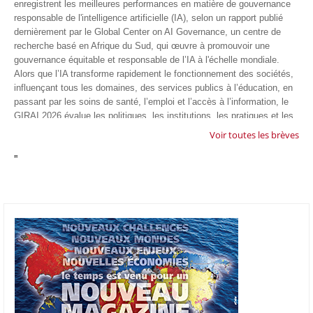
enregistrent les meilleures performances en matière de gouvernance
responsable de l'intelligence artificielle (IA), selon un rapport publié
dernièrement par le Global Center on AI Governance, un centre de
recherche basé en Afrique du Sud, qui œuvre à promouvoir une
gouvernance équitable et responsable de l’IA à l'échelle mondiale.
Alors que l’IA transforme rapidement le fonctionnement des sociétés,
influençant tous les domaines, des services publics à l’éducation, en
passant par les soins de santé, l’emploi et l’accès à l’information, le
GIRAI 2026 évalue les politiques, les institutions, les pratiques et les
conditions générales de gouvernance qui favorisent un déploiement
Voir toutes les brèves
éthique, inclusif et respectueux des droits humains de cette
"
technologie.
04/07/26
GOOGLE AFRIQUE
Google va lancer le premier laboratoire d'intelligence artificielle
appliquée d'Afrique à À Accra, au Ghana. L'annonce a été faite
mercredi 1er juillet lors du premier Google Cloud Summit du groupe
américain, qui a également indiqué avoir dépassé son objectif
d'investir un milliard de dollars sur le continent en cinq ans. Baptisée
Google Africa Applied AI Lab, la structure sera hébergée à l'AI
Community Centre d'Accra. Elle associera des fondateurs de start-up
venus de tout le continent à des chercheurs de Google et leur donnera