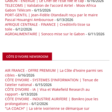
GABON - ENERGIE | Le Chef de l'Etat fixe le cap
- 6/16/2026
TELECOMS | Validation de l'accord Airtel - Moov Africa
09/05/26
ITALIE - LIBYE
Gabon Télécom
- 6/15/2026
PORT-GENTIL | Jean-Fidèle Otandault reçu par le maire
Les deux pays veulent accélérer leurs projets gaziers communs, afin
Pascal Houangni Ambouroue
- 6/13/2026
de sécuriser davantage les approvisionnements énergétiques en
AFRIQUE CENTRALE - FINANCE | Creditinfo tisse sa
Méditerranée, dans un contexte marqué par des tensions
toile
- 6/12/2026
géopolitiques internationales et des perturbations sur le marché
AGROALIMENTAIRE | Sonoco mise sur le Gabon
- 6/11/2026
mondial du gaz. Réunis à Rome le jeudi 7 mai, la Première ministre
italienne Giorgia Meloni, et le chef du gouvernement libyen
Abdulhamid Dbeibah, ont affiché leur volonté de renforcer la
coopération et les investissements dans le secteur énergétique. Cette
CÔTE D'IVOIRE NEWSROOM
séquence survient alors que Rome cherche à réduire son exposition
aux chocs affectant les flux mondiaux de l’énergie.
AIR FRANCE - OFFRE PREMIUM | La Côte d'Ivoire parmi ses
18/04/26
ALGERIE - BP
cibles
- 6/16/2026
CÔTE D'IVOIRE - SYSTEMES D'INFORMATION | Tenue de
La multinationale BP signe son retour en Algérie où un permis de
l’atelier national
- 6/15/2026
prospection d’hydrocarbures dans le bassin oriental lui a été attribué
CÔTE D'IVOIRE - IA | Visa et Wakefield Research au
par l’Agence nationale pour la valorisation des ressources en
rapport
- 6/13/2026
hydrocarbures (ALNAFT). L’information rendue publique mercredi 15
CÔTE D'IVOIRE - INDUSTRIE AURIFERE | Bonikro joue les
avril par l’institution, intervient dans le cadre de sa politique de relance
prolongations
- 6/12/2026
de l’exploration. Le périmètre concerné se situe dans une zone de
"LA COACH" | La série ivoirienne se démarque sur
l’est du pays jugée peu explorée malgré son potentiel. BP pourra y