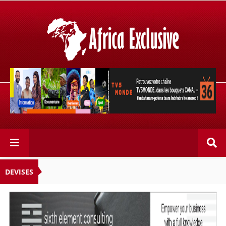
Retrouvez votre chaîne @TV5MONDE, dans les bouquets
CANAL+ 36 . Fandaharam-potoana tsara indrindra ho
anareo!
DEVISES