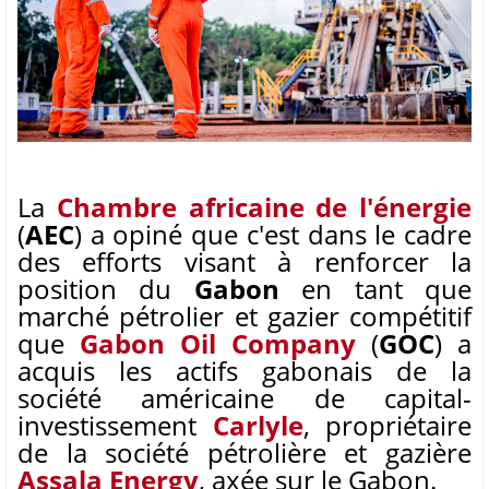
La
Chambre africaine de l'énergie
(
AEC
) a opiné que c'est dans le cadre
des efforts visant à renforcer la
position du
Gabon
en tant que
marché pétrolier et gazier compétitif
que
Gabon Oil Company
(
GOC
) a
acquis les actifs gabonais de la
société américaine de capital-
investissement
Carlyle
, propriétaire
de la société pétrolière et gazière
Assala Energy
, axée sur le Gabon.