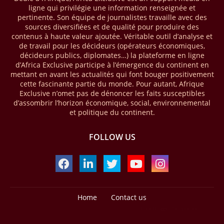
ligne qui privilégie une information renseignée et
milliards USD (+23 % par rapport à 2024). L’Afrique a également
pertinente. Son équipe de journalistes travaille avec des
enregistré environ 74 % du nombre de transactions de Mobile money
sources diversifiées et de qualité pour produire des
répertoriées l’an passé dans le monde, avec environ 92 milliards de
contenus à haute valeur ajoutée. Véritable outil d’analyse et
transactions (+16 % par rapport à 2024) sur un total de 125 milliards
de travail pour les décideurs (opérateurs économiques,
dans le monde.
décideurs publics, diplomates…) la plateforme en ligne
d’Africa Exclusive participe à l’émergence du continent en
28/03/26
AFRIQUE - ECONOMIE CREATIVE
mettant en avant les actualités qui font bouger positivement
cette fascinante partie du monde. Pour autant, Afrique
Une rapport publié dernièrement par le Boston Consulting Group, et
Exclusive n’omet pas de dénoncer les faits susceptibles
intitulé « Africa Unleashed: Empowering Women in Creative Industries
d’assombrir l’horizon économique, social, environnemental
», dresse un état des lieux saisissant de l'économie créative africaine
et politique du continent.
à la fois dynamique et structurellement négligé. Ce secteur,
regroupant entre autres, la mode, la musique, le cinéma, le design et
FOLLOW US
les contenus numériques, représente aujourd'hui environ 59 milliards
USD. Le document, signé par Lisa Ivers et Zineb Sqalli, note qu'il
représente moins de 3 % d'un marché mondial évalué à près de 2000
milliards USD. L'écart est vertigineux, mais il constitue aussi, selon le
BCG, une opportunité. Si l'Afrique parvenait à doubler sa part dans le
marché créatif mondial d'ici 2030 — passant de 3 % à 6 % —, ses
exportations créatives pourraient atteindre 140 à 150 milliards USD,
Home
Contact us
selon toujours le cabinet.
Design by -
Blogger Templates
| Distributed by
Free Blogger Templates