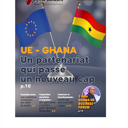
Cet outil permettra de recenser les entreprises africaines opérant dans
la chaîne de valeur énergétique et de publier des appels d’offres
ouverts en priorité aux sociétés du continent. Le projet est en phase
finale de développement et devrait aboutir, d’ici fin 2026 ou début
2027, à un bulletin africain des appels d’offres dans le secteur de
l’énergie.
06/06/26
AFRICA FINANCE CORPORATION
Cette semaine, Africa Finance Corporation (AFC) a annoncé avoir
bouclé un prêt syndiqué de 2 milliards de dollars, la plus importante
levée de son histoire. Initialement calibrée à 1,6 milliard, l'opération a
été relevée de 400 millions face à l'afflux des souscriptions de
banques internationales. Plus du tiers des fonds proviennent
d'institutions financières asiatiques, à parts égales avec l'Europe.
L'Asie-Pacifique et l'Europe pèsent chacune 35 % du tour de table,
devant le Moyen-Orient (25 %) et l'Afrique (5 %), selon le communiqué
de l'institution panafricaine, qui compte 48 pays membres.
25/05/26
ECHANGES AFRIQUE - UE
Les échanges entre l’Afrique et l’Europe pourraient quasiment
atteindre 1 000 milliards USD d’ici dix ans contre 545 milliards en