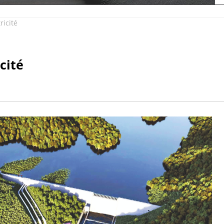
ricité
cité