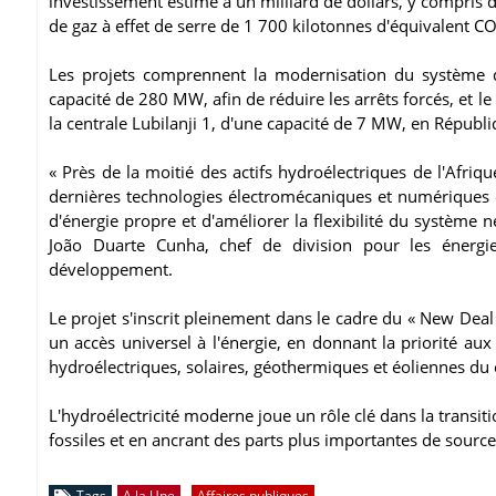
investissement estimé à un milliard de dollars, y compris 
de gaz à effet de serre de 1 700 kilotonnes d'équivalent C
Les projets comprennent la modernisation du système d
capacité de 280 MW, afin de réduire les arrêts forcés, et
la centrale Lubilanji 1, d'une capacité de 7 MW, en Répub
« Près de la moitié des actifs hydroélectriques de l'Afriq
dernières technologies électromécaniques et numériques e
d'énergie propre et d'améliorer la flexibilité du système n
João Duarte Cunha, chef de division pour les énergi
développement.
Le projet s'inscrit pleinement dans le cadre du « New Deal 
un accès universel à l'énergie, en donnant la priorité au
hydroélectriques, solaires, géothermiques et éoliennes du 
L'hydroélectricité moderne joue un rôle clé dans la transi
fossiles et en ancrant des parts plus importantes de sources
Tags
A la Une
Affaires publiques