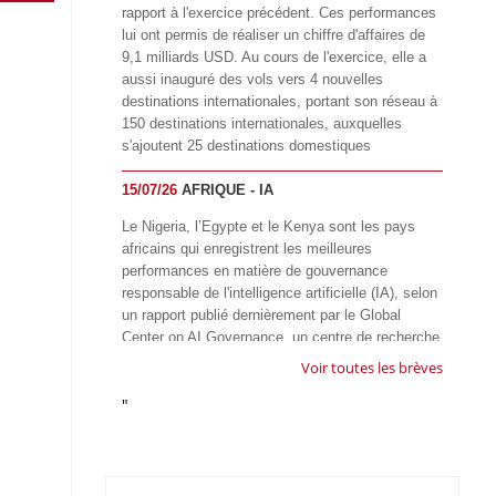
rapport à l'exercice précédent. Ces performances
lui ont permis de réaliser un chiffre d'affaires de
9,1 milliards USD. Au cours de l'exercice, elle a
aussi inauguré des vols vers 4 nouvelles
destinations internationales, portant son réseau à
150 destinations internationales, auxquelles
s'ajoutent 25 destinations domestiques
15/07/26
AFRIQUE - IA
Le Nigeria, l’Egypte et le Kenya sont les pays
africains qui enregistrent les meilleures
performances en matière de gouvernance
responsable de l'intelligence artificielle (IA), selon
un rapport publié dernièrement par le Global
Center on AI Governance, un centre de recherche
basé en Afrique du Sud, qui œuvre à promouvoir
Voir toutes les brèves
une gouvernance équitable et responsable de l’IA
"
à l'échelle mondiale. Alors que l’IA transforme
rapidement le fonctionnement des sociétés,
influençant tous les domaines, des services
publics à l’éducation, en passant par les soins de
santé, l’emploi et l’accès à l’information, le GIRAI