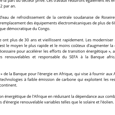
de la part du secteur privé. Ces travaux réduiront également les é
O2 par an.
'eau de refroidissement de la centrale soudanaise de Roseire
 le remplacement des équipements électromécaniques de plus de 6
lique démocratique du Congo.
ue ont plus de 30 ans et vieillissent rapidement. Les moderniser 
st le moyen le plus rapide et le moins coûteux d'augmenter la 
écessaire pour accélérer les efforts de transition énergétique », a
es renouvelables et responsable du SEFA à la Banque afric
» de la Banque pour l'énergie en Afrique, qui vise à fournir aux A
x technologies à faible émission de carbone qui exploitent les re
continent.
tion énergétique de l'Afrique en réduisant la dépendance aux comb
 d'énergie renouvelable variables telles que le solaire et l'éolien.