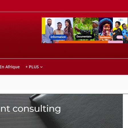
Retrouvez votre chaîne @TV5MONDE, dans le
ho anareo!
 En Afrique
+ PLUS