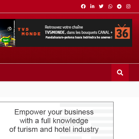
s bouquets CANAL+ 36 . Fandaharam-potoana tsara indrindra