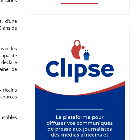
missions
s, d'une
0 ans de
avec les
capacité
 déclaré
aine de
fricains
ssources
ustibles