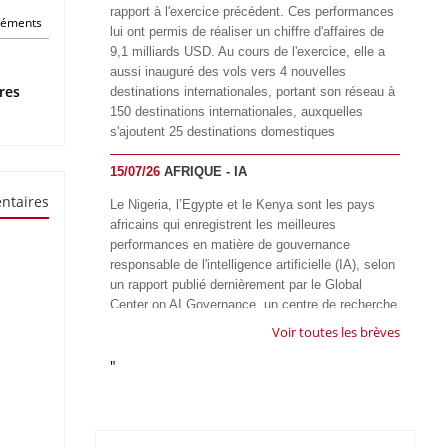
rapport à l'exercice précédent. Ces performances
éléments
lui ont permis de réaliser un chiffre d'affaires de
9,1 milliards USD. Au cours de l'exercice, elle a
aussi inauguré des vols vers 4 nouvelles
res
destinations internationales, portant son réseau à
150 destinations internationales, auxquelles
s'ajoutent 25 destinations domestiques
15/07/26
AFRIQUE - IA
ntaires
Le Nigeria, l’Egypte et le Kenya sont les pays
africains qui enregistrent les meilleures
performances en matière de gouvernance
responsable de l'intelligence artificielle (IA), selon
un rapport publié dernièrement par le Global
Center on AI Governance, un centre de recherche
basé en Afrique du Sud, qui œuvre à promouvoir
Voir toutes les brèves
une gouvernance équitable et responsable de l’IA
"
à l'échelle mondiale. Alors que l’IA transforme
rapidement le fonctionnement des sociétés,
influençant tous les domaines, des services
publics à l’éducation, en passant par les soins de
santé, l’emploi et l’accès à l’information, le GIRAI