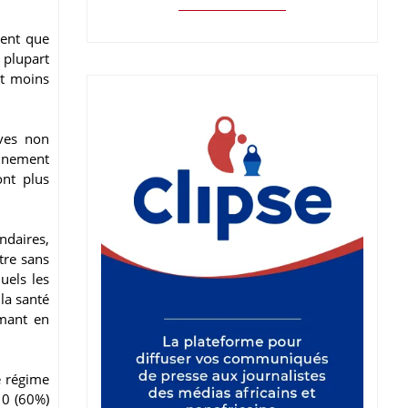
tent que
 plupart
nt moins
ives non
onnement
ont plus
ndaires,
tre sans
uels les
la santé
mant en
e régime
10 (60%)