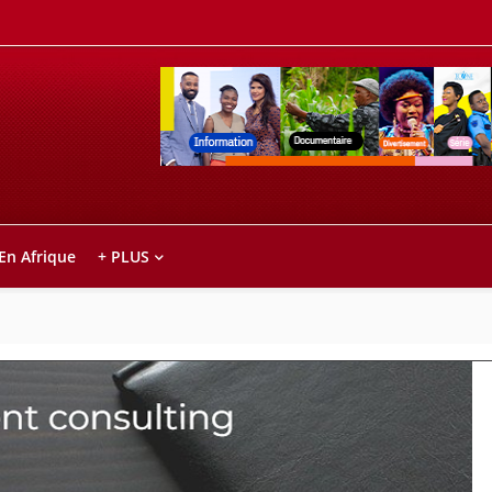
Retrouvez votre chaîne @TV5MONDE, dans le
ho anareo!
 En Afrique
+ PLUS