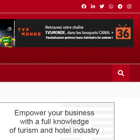
s bouquets CANAL+ 36 . Fandaharam-potoana tsara indrindra