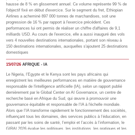
hausse de 8 % en glissement annuel. Ce volume représente 99 % de
l'objectif fixé en début d'exercice. Sur le segment du fret, Ethiopian
Airlines a acheminé 897 000 tonnes de marchandises, soit une
progression de 16 % par rapport à l'exercice précédent. Ces
performances lui ont permis de réaliser un chiffre d'affaires de 9,1
milliards USD. Au cours de l'exercice, elle a aussi inauguré des vols
vers 4 nouvelles destinations internationales, portant son réseau à
150 destinations internationales, auxquelles s'ajoutent 25 destinations
domestiques
15/07/26
AFRIQUE - IA
Le Nigeria, l’Egypte et le Kenya sont les pays africains qui
enregistrent les meilleures performances en matière de gouvernance
responsable de l'intelligence artificielle (IA), selon un rapport publié
dernièrement par le Global Center on AI Governance, un centre de
recherche basé en Afrique du Sud, qui œuvre à promouvoir une
gouvernance équitable et responsable de l’IA à l'échelle mondiale.
Alors que l’IA transforme rapidement le fonctionnement des sociétés,
influençant tous les domaines, des services publics à l’éducation, en
passant par les soins de santé, l’emploi et l’accès à l’information, le
GIRAI 2026 évalue les politiques, les institutions, les pratiques et les
conditions générales de gouvernance qui favorisent un déploiement