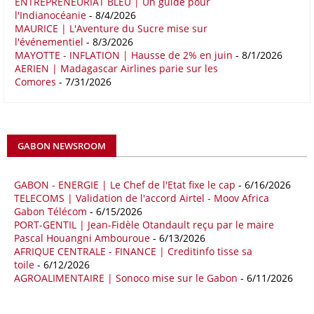
ENTREPRENEURIAT BLEU | Un guide pour
économiques complémentaires.
l'Indianocéanie
- 8/4/2026
MAURICE | L'Aventure du Sucre mise sur
16/05/26
COMMERCE CHINE - AFRIQUE
l'événementiel
- 8/3/2026
Le déficit commercial de l’Afrique avec la Chine s’est creusé de 48,27
MAYOTTE - INFLATION | Hausse de 2% en juin
- 8/1/2026
AERIEN | Madagascar Airlines parie sur les
% au cours des quatre premiers mois de 2026 comparativement à la
Comores
- 7/31/2026
même période de 2025 pour s’établir à 36,8 milliards de dollars, en
raison notamment d’une forte hausse des exportations de l’empire du
Milieu vers le continent. Les exportations chinoises vers les pays
africains ont connu une hausse de 28 % entre le 1er janvier et le 30
avril, à 81,82 milliards de dollars. Durant la même période, les
GABON NEWSROOM
importations chinoises en provenance du continent ont atteint 45,02
milliards de dollars, un montant en hausse de 14,5% par rapport aux
quatre premiers mois de 2025.
GABON - ENERGIE | Le Chef de l'Etat fixe le cap
- 6/16/2026
TELECOMS | Validation de l'accord Airtel - Moov Africa
09/05/26
ITALIE - LIBYE
Gabon Télécom
- 6/15/2026
PORT-GENTIL | Jean-Fidèle Otandault reçu par le maire
Les deux pays veulent accélérer leurs projets gaziers communs, afin
Pascal Houangni Ambouroue
- 6/13/2026
de sécuriser davantage les approvisionnements énergétiques en
AFRIQUE CENTRALE - FINANCE | Creditinfo tisse sa
Méditerranée, dans un contexte marqué par des tensions
toile
- 6/12/2026
géopolitiques internationales et des perturbations sur le marché
AGROALIMENTAIRE | Sonoco mise sur le Gabon
- 6/11/2026
mondial du gaz. Réunis à Rome le jeudi 7 mai, la Première ministre
italienne Giorgia Meloni, et le chef du gouvernement libyen