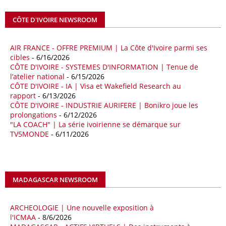
Abdulhamid Dbeibah, ont affiché leur volonté de renforcer la
coopération et les investissements dans le secteur énergétique. Cette
CÔTE D'IVOIRE NEWSROOM
séquence survient alors que Rome cherche à réduire son exposition
aux chocs affectant les flux mondiaux de l’énergie.
AIR FRANCE - OFFRE PREMIUM | La Côte d'Ivoire parmi ses
18/04/26
ALGERIE - BP
cibles
- 6/16/2026
CÔTE D'IVOIRE - SYSTEMES D'INFORMATION | Tenue de
La multinationale BP signe son retour en Algérie où un permis de
l’atelier national
- 6/15/2026
prospection d’hydrocarbures dans le bassin oriental lui a été attribué
CÔTE D'IVOIRE - IA | Visa et Wakefield Research au
par l’Agence nationale pour la valorisation des ressources en
rapport
- 6/13/2026
hydrocarbures (ALNAFT). L’information rendue publique mercredi 15
CÔTE D'IVOIRE - INDUSTRIE AURIFERE | Bonikro joue les
avril par l’institution, intervient dans le cadre de sa politique de relance
prolongations
- 6/12/2026
de l’exploration. Le périmètre concerné se situe dans une zone de
"LA COACH" | La série ivoirienne se démarque sur
l’est du pays jugée peu explorée malgré son potentiel. BP pourra y
TV5MONDE
- 6/11/2026
lancer ses premières opérations de prospection sur le terrain portant
sur l’acquisition et l’interprétation de données géologiques et
géophysiques.
MADAGASCAR NEWSROOM
18/04/26
OUGANDA - CITIBANK
Les autorités ougandaises ont annoncé avoir mandaté la banque
américaine Citibank pour arranger la mobilisation des financements
ARCHEOLOGIE | Une nouvelle exposition à
nécessaires à la construction du chemin de fer à écartement standard
l'ICMAA
- 8/6/2026