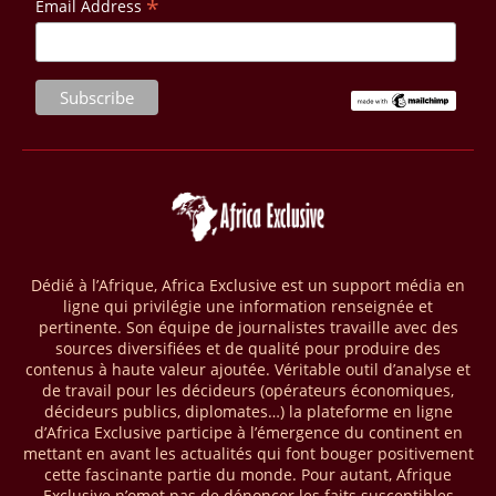
*
Email Address
vise à améliorer la gestion forestière, renforcer les chaînes de valeur
et créer 220 000 emplois au Cameroun, en République centrafricaine
(RCA) et en République du Congo. Près de 8 millions d’hectares
seront placés sous gestion durable.
28/03/26
AFRIQUE - MOBILE MONEY
Selon le rapport publié par l’Association mondiale des opérateurs de
téléphonie mobile (GSMA), près de 1432 milliards USD ont transité
par les comptes de mobile money en Afrique au cours de l'année
2025, en hausse d'environ 27 % par rapport à 2024. Le rapport intitulé
« The State of the Industry Report on Mobile Money 2026 » précise
que le continent a capté environ 66 % de la valeur des transactions de
Dédié à l’Afrique, Africa Exclusive est un support média en
mobile money réalisées à l’échelle mondiale, qui s’est établie à 2091
ligne qui privilégie une information renseignée et
milliards USD (+23 % par rapport à 2024). L’Afrique a également
pertinente. Son équipe de journalistes travaille avec des
enregistré environ 74 % du nombre de transactions de Mobile money
sources diversifiées et de qualité pour produire des
répertoriées l’an passé dans le monde, avec environ 92 milliards de
contenus à haute valeur ajoutée. Véritable outil d’analyse et
transactions (+16 % par rapport à 2024) sur un total de 125 milliards
de travail pour les décideurs (opérateurs économiques,
dans le monde.
décideurs publics, diplomates…) la plateforme en ligne
d’Africa Exclusive participe à l’émergence du continent en
28/03/26
AFRIQUE - ECONOMIE CREATIVE
mettant en avant les actualités qui font bouger positivement
cette fascinante partie du monde. Pour autant, Afrique
Une rapport publié dernièrement par le Boston Consulting Group, et
Exclusive n’omet pas de dénoncer les faits susceptibles