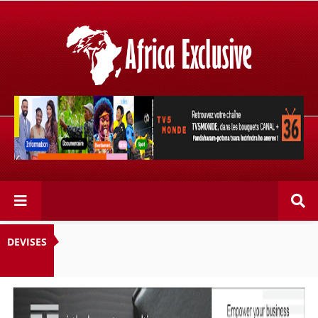
Retrouvez votre chaîne @TV5MONDE, dans les bouquets
CANAL+ 36 . Fandaharam-potoana tsara indrindra ho
anareo!
DEVISES