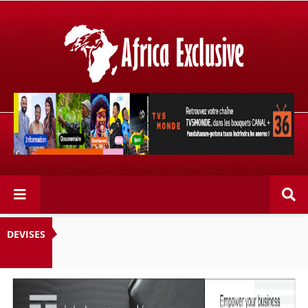
Retrouvez votre chaîne @TV5MONDE, dans les bouquets
CANAL+ 36 . Fandaharam-potoana tsara indrindra ho
anareo!
DEVISES