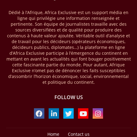
« The State of the Industry Report on Mobile Money 2026 » précise
que le continent a capté environ 66 % de la valeur des transactions de
Dédié à l’Afrique, Africa Exclusive est un support média en
mobile money réalisées à l’échelle mondiale, qui s’est établie à 2091
ligne qui privilégie une information renseignée et
milliards USD (+23 % par rapport à 2024). L’Afrique a également
pertinente. Son équipe de journalistes travaille avec des
enregistré environ 74 % du nombre de transactions de Mobile money
sources diversifiées et de qualité pour produire des
répertoriées l’an passé dans le monde, avec environ 92 milliards de
contenus à haute valeur ajoutée. Véritable outil d’analyse et
transactions (+16 % par rapport à 2024) sur un total de 125 milliards
de travail pour les décideurs (opérateurs économiques,
dans le monde.
décideurs publics, diplomates…) la plateforme en ligne
d’Africa Exclusive participe à l’émergence du continent en
28/03/26
AFRIQUE - ECONOMIE CREATIVE
mettant en avant les actualités qui font bouger positivement
cette fascinante partie du monde. Pour autant, Afrique
Une rapport publié dernièrement par le Boston Consulting Group, et
Exclusive n’omet pas de dénoncer les faits susceptibles
intitulé « Africa Unleashed: Empowering Women in Creative Industries
d’assombrir l’horizon économique, social, environnemental
», dresse un état des lieux saisissant de l'économie créative africaine
et politique du continent.
à la fois dynamique et structurellement négligé. Ce secteur,
regroupant entre autres, la mode, la musique, le cinéma, le design et
FOLLOW US
les contenus numériques, représente aujourd'hui environ 59 milliards
USD. Le document, signé par Lisa Ivers et Zineb Sqalli, note qu'il
représente moins de 3 % d'un marché mondial évalué à près de 2000
milliards USD. L'écart est vertigineux, mais il constitue aussi, selon le
BCG, une opportunité. Si l'Afrique parvenait à doubler sa part dans le
marché créatif mondial d'ici 2030 — passant de 3 % à 6 % —, ses
exportations créatives pourraient atteindre 140 à 150 milliards USD,
Home
Contact us