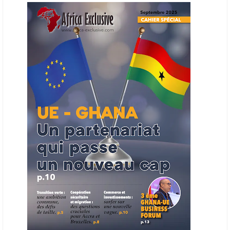
en place une plateforme numérique destinée à donner la priorité aux
entreprises du continent dans les marchés du secteur énergétique.
Cet outil permettra de recenser les entreprises africaines opérant dans
la chaîne de valeur énergétique et de publier des appels d’offres
ouverts en priorité aux sociétés du continent. Le projet est en phase
finale de développement et devrait aboutir, d’ici fin 2026 ou début
2027, à un bulletin africain des appels d’offres dans le secteur de
l’énergie.
06/06/26
AFRICA FINANCE CORPORATION
Cette semaine, Africa Finance Corporation (AFC) a annoncé avoir
bouclé un prêt syndiqué de 2 milliards de dollars, la plus importante
levée de son histoire. Initialement calibrée à 1,6 milliard, l'opération a
été relevée de 400 millions face à l'afflux des souscriptions de
banques internationales. Plus du tiers des fonds proviennent
d'institutions financières asiatiques, à parts égales avec l'Europe.
L'Asie-Pacifique et l'Europe pèsent chacune 35 % du tour de table,
devant le Moyen-Orient (25 %) et l'Afrique (5 %), selon le communiqué
de l'institution panafricaine, qui compte 48 pays membres.
25/05/26
ECHANGES AFRIQUE - UE