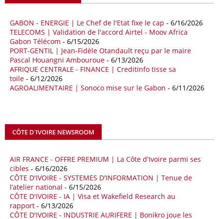
milliards de dollars, un montant en hausse de 14,5% par rapport aux
quatre premiers mois de 2025.
GABON - ENERGIE | Le Chef de l'Etat fixe le cap
- 6/16/2026
TELECOMS | Validation de l'accord Airtel - Moov Africa
09/05/26
ITALIE - LIBYE
Gabon Télécom
- 6/15/2026
PORT-GENTIL | Jean-Fidèle Otandault reçu par le maire
Les deux pays veulent accélérer leurs projets gaziers communs, afin
Pascal Houangni Ambouroue
- 6/13/2026
de sécuriser davantage les approvisionnements énergétiques en
AFRIQUE CENTRALE - FINANCE | Creditinfo tisse sa
Méditerranée, dans un contexte marqué par des tensions
toile
- 6/12/2026
géopolitiques internationales et des perturbations sur le marché
AGROALIMENTAIRE | Sonoco mise sur le Gabon
- 6/11/2026
mondial du gaz. Réunis à Rome le jeudi 7 mai, la Première ministre
italienne Giorgia Meloni, et le chef du gouvernement libyen
Abdulhamid Dbeibah, ont affiché leur volonté de renforcer la
coopération et les investissements dans le secteur énergétique. Cette
CÔTE D'IVOIRE NEWSROOM
séquence survient alors que Rome cherche à réduire son exposition
aux chocs affectant les flux mondiaux de l’énergie.
AIR FRANCE - OFFRE PREMIUM | La Côte d'Ivoire parmi ses
18/04/26
ALGERIE - BP
cibles
- 6/16/2026
CÔTE D'IVOIRE - SYSTEMES D'INFORMATION | Tenue de
La multinationale BP signe son retour en Algérie où un permis de
l’atelier national
- 6/15/2026
prospection d’hydrocarbures dans le bassin oriental lui a été attribué
CÔTE D'IVOIRE - IA | Visa et Wakefield Research au
par l’Agence nationale pour la valorisation des ressources en
rapport
- 6/13/2026
hydrocarbures (ALNAFT). L’information rendue publique mercredi 15
CÔTE D'IVOIRE - INDUSTRIE AURIFERE | Bonikro joue les
avril par l’institution, intervient dans le cadre de sa politique de relance