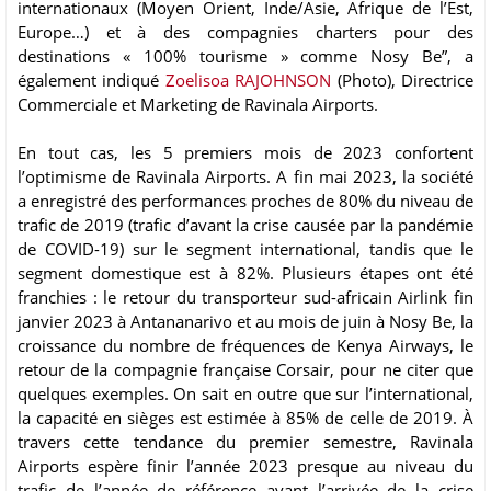
internationaux (Moyen Orient, Inde/Asie, Afrique de l’Est,
Europe…) et à des compagnies charters pour des
destinations « 100% tourisme » comme Nosy Be”, a
également indiqué
Zoelisoa RAJOHNSON
(Photo), Directrice
Commerciale et Marketing de Ravinala Airports.
En tout cas, les 5 premiers mois de 2023 confortent
l’optimisme de Ravinala Airports. A fin mai 2023, la société
a enregistré des performances proches de 80% du niveau de
trafic de 2019 (trafic d’avant la crise causée par la pandémie
de COVID-19) sur le segment international, tandis que le
segment domestique est à 82%. Plusieurs étapes ont été
franchies : le retour du transporteur sud-africain Airlink fin
janvier 2023 à Antananarivo et au mois de juin à Nosy Be, la
croissance du nombre de fréquences de Kenya Airways, le
retour de la compagnie française Corsair, pour ne citer que
quelques exemples. On sait en outre que sur l’international,
la capacité en sièges est estimée à 85% de celle de 2019. À
travers cette tendance du premier semestre, Ravinala
Airports espère finir l’année 2023 presque au niveau du
trafic de l’année de référence avant l’arrivée de la crise