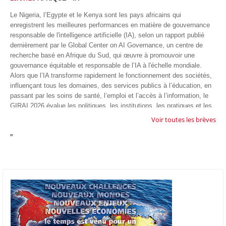
Le Nigeria, l’Egypte et le Kenya sont les pays africains qui
enregistrent les meilleures performances en matière de gouvernance
responsable de l'intelligence artificielle (IA), selon un rapport publié
dernièrement par le Global Center on AI Governance, un centre de
recherche basé en Afrique du Sud, qui œuvre à promouvoir une
gouvernance équitable et responsable de l’IA à l'échelle mondiale.
Alors que l’IA transforme rapidement le fonctionnement des sociétés,
influençant tous les domaines, des services publics à l’éducation, en
passant par les soins de santé, l’emploi et l’accès à l’information, le
GIRAI 2026 évalue les politiques, les institutions, les pratiques et les
conditions générales de gouvernance qui favorisent un déploiement
Voir toutes les brèves
éthique, inclusif et respectueux des droits humains de cette
"
technologie.
04/07/26
GOOGLE AFRIQUE
Google va lancer le premier laboratoire d'intelligence artificielle
appliquée d'Afrique à À Accra, au Ghana. L'annonce a été faite
mercredi 1er juillet lors du premier Google Cloud Summit du groupe
américain, qui a également indiqué avoir dépassé son objectif
d'investir un milliard de dollars sur le continent en cinq ans. Baptisée
Google Africa Applied AI Lab, la structure sera hébergée à l'AI