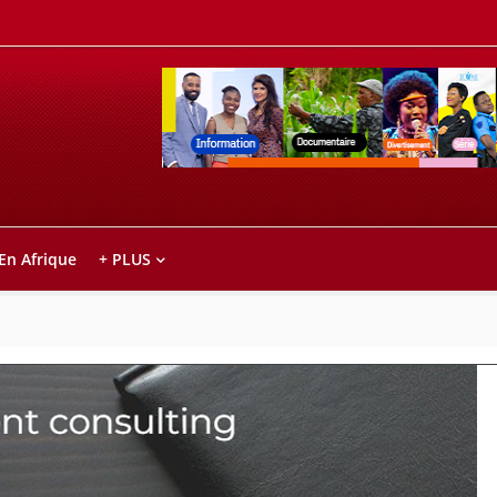
Retrouvez votre chaîne @TV5MONDE, dans le
ho anareo!
 En Afrique
+ PLUS