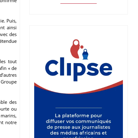
confirme
e. Puis,
nt ainsi
avec des
 étendue
les tout
fin « de
d’autres
f Groupe
mble des
ourte ou
 marins,
nt notre