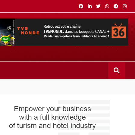
s bouquets CANAL+ 36 . Fandaharam-potoana tsara indrindra