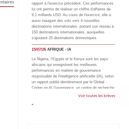
ntaires
rapport à l'exercice précédent. Ces performances
lui ont permis de réaliser un chiffre d'affaires de
9,1 milliards USD. Au cours de l'exercice, elle a
aussi inauguré des vols vers 4 nouvelles
destinations internationales, portant son réseau à
150 destinations internationales, auxquelles
s'ajoutent 25 destinations domestiques
15/07/26
AFRIQUE - IA
Le Nigeria, l’Egypte et le Kenya sont les pays
africains qui enregistrent les meilleures
performances en matière de gouvernance
responsable de l'intelligence artificielle (IA), selon
un rapport publié dernièrement par le Global
Center on AI Governance, un centre de recherche
basé en Afrique du Sud, qui œuvre à promouvoir
Voir toutes les brèves
une gouvernance équitable et responsable de l’IA
"
à l'échelle mondiale. Alors que l’IA transforme
rapidement le fonctionnement des sociétés,
influençant tous les domaines, des services
publics à l’éducation, en passant par les soins de
santé, l’emploi et l’accès à l’information, le GIRAI