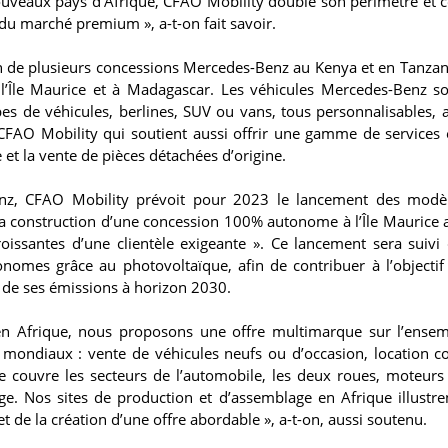
ouveaux pays d’Afrique, CFAO Mobility double son périmètre et 
 du marché premium », a-t-on fait savoir.
ion de plusieurs concessions Mercedes-Benz au Kenya et en Tanzani
’Île Maurice et à Madagascar. Les véhicules Mercedes-Benz so
s de véhicules, berlines, SUV ou vans, tous personnalisables, 
 CFAO Mobility qui soutient aussi offrir une gamme de services
et la vente de pièces détachées d’origine.
enz, CFAO Mobility prévoit pour 2023 le lancement des modè
 la construction d’une concession 100% autonome à l’Île Maurice a
issantes d’une clientèle exigeante ». Ce lancement sera suivi 
nomes grâce au photovoltaïque, afin de contribuer à l’objecti
% de ses émissions à horizon 2030.
 en Afrique, nous proposons une offre multimarque sur l’ense
s mondiaux : vente de véhicules neufs ou d’occasion, location c
e couvre les secteurs de l’automobile, les deux roues, moteurs
e. Nos sites de production et d’assemblage en Afrique illustre
et de la création d’une offre abordable », a-t-on, aussi soutenu.