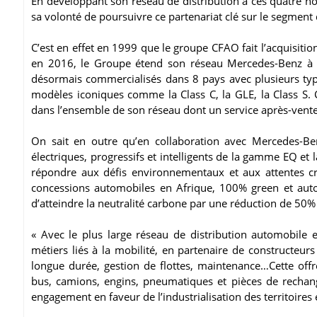
En développant son réseau de distribution à ces quatre n
sa volonté de poursuivre ce partenariat clé sur le segment
C’est en effet en 1999 que le groupe CFAO fait l’acquisit
en 2016, le Groupe étend son réseau Mercedes-Benz à l
désormais commercialisés dans 8 pays avec plusieurs type
modèles iconiques comme la Class C, la GLE, la Class S.
dans l’ensemble de son réseau dont un service après-vente 
On sait en outre qu’en collaboration avec Mercedes-B
électriques, progressifs et intelligents de la gamme EQ et
répondre aux défis environnementaux et aux attentes cro
concessions automobiles en Afrique, 100% green et auto
d’atteindre la neutralité carbone par une réduction de 50
« Avec le plus large réseau de distribution automobile
métiers liés à la mobilité, en partenaire de constructeur
longue durée, gestion de flottes, maintenance…Cette offr
bus, camions, engins, pneumatiques et pièces de rechang
engagement en faveur de l’industrialisation des territoires 