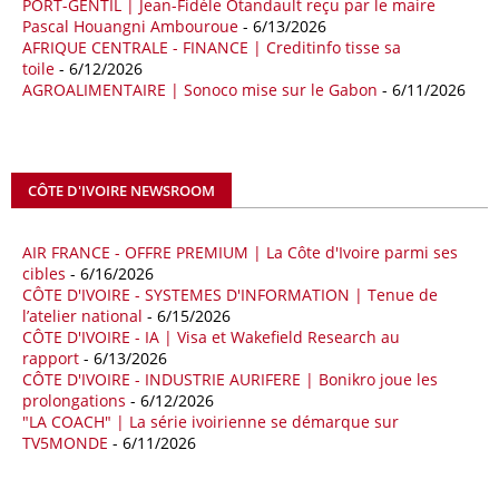
PORT-GENTIL | Jean-Fidèle Otandault reçu par le maire
Les deux pays veulent accélérer leurs projets gaziers communs, afin
Pascal Houangni Ambouroue
- 6/13/2026
de sécuriser davantage les approvisionnements énergétiques en
AFRIQUE CENTRALE - FINANCE | Creditinfo tisse sa
Méditerranée, dans un contexte marqué par des tensions
toile
- 6/12/2026
géopolitiques internationales et des perturbations sur le marché
AGROALIMENTAIRE | Sonoco mise sur le Gabon
- 6/11/2026
mondial du gaz. Réunis à Rome le jeudi 7 mai, la Première ministre
italienne Giorgia Meloni, et le chef du gouvernement libyen
Abdulhamid Dbeibah, ont affiché leur volonté de renforcer la
coopération et les investissements dans le secteur énergétique. Cette
CÔTE D'IVOIRE NEWSROOM
séquence survient alors que Rome cherche à réduire son exposition
aux chocs affectant les flux mondiaux de l’énergie.
AIR FRANCE - OFFRE PREMIUM | La Côte d'Ivoire parmi ses
18/04/26
ALGERIE - BP
cibles
- 6/16/2026
CÔTE D'IVOIRE - SYSTEMES D'INFORMATION | Tenue de
La multinationale BP signe son retour en Algérie où un permis de
l’atelier national
- 6/15/2026
prospection d’hydrocarbures dans le bassin oriental lui a été attribué
CÔTE D'IVOIRE - IA | Visa et Wakefield Research au
par l’Agence nationale pour la valorisation des ressources en
rapport
- 6/13/2026
hydrocarbures (ALNAFT). L’information rendue publique mercredi 15
CÔTE D'IVOIRE - INDUSTRIE AURIFERE | Bonikro joue les
avril par l’institution, intervient dans le cadre de sa politique de relance
prolongations
- 6/12/2026
de l’exploration. Le périmètre concerné se situe dans une zone de
"LA COACH" | La série ivoirienne se démarque sur
l’est du pays jugée peu explorée malgré son potentiel. BP pourra y
TV5MONDE
- 6/11/2026
lancer ses premières opérations de prospection sur le terrain portant
sur l’acquisition et l’interprétation de données géologiques et
géophysiques.