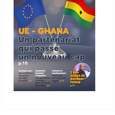
finale de développement et devrait aboutir, d’ici fin 2026 ou début
2027, à un bulletin africain des appels d’offres dans le secteur de
l’énergie.
06/06/26
AFRICA FINANCE CORPORATION
Cette semaine, Africa Finance Corporation (AFC) a annoncé avoir
bouclé un prêt syndiqué de 2 milliards de dollars, la plus importante
levée de son histoire. Initialement calibrée à 1,6 milliard, l'opération a
été relevée de 400 millions face à l'afflux des souscriptions de
banques internationales. Plus du tiers des fonds proviennent
d'institutions financières asiatiques, à parts égales avec l'Europe.
L'Asie-Pacifique et l'Europe pèsent chacune 35 % du tour de table,
devant le Moyen-Orient (25 %) et l'Afrique (5 %), selon le communiqué
de l'institution panafricaine, qui compte 48 pays membres.
25/05/26
ECHANGES AFRIQUE - UE
Les échanges entre l’Afrique et l’Europe pourraient quasiment
atteindre 1 000 milliards USD d’ici dix ans contre 545 milliards en
2024, si les deux continents passent d’une logique de commerce
bilatéral à une logique de « co-production », en se concentrant sur
quelques chaînes de valeur à fort potentiel où produire ensemble leur