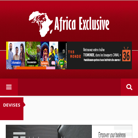
Retrouvez votre chaîne @TV5MONDE, dans les bouquets
CANAL+ 36 . Fandaharam-potoana tsara indrindra ho
anareo!
DEVISES