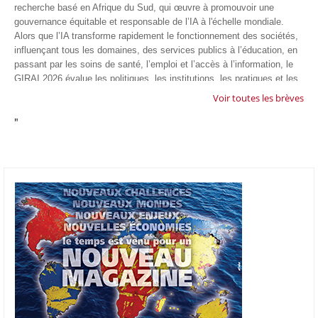
recherche basé en Afrique du Sud, qui œuvre à promouvoir une
gouvernance équitable et responsable de l’IA à l'échelle mondiale.
Alors que l’IA transforme rapidement le fonctionnement des sociétés,
influençant tous les domaines, des services publics à l’éducation, en
passant par les soins de santé, l’emploi et l’accès à l’information, le
GIRAI 2026 évalue les politiques, les institutions, les pratiques et les
conditions générales de gouvernance qui favorisent un déploiement
Voir toutes les brèves
éthique, inclusif et respectueux des droits humains de cette
"
technologie.
04/07/26
GOOGLE AFRIQUE
Google va lancer le premier laboratoire d'intelligence artificielle
appliquée d'Afrique à À Accra, au Ghana. L'annonce a été faite
mercredi 1er juillet lors du premier Google Cloud Summit du groupe
américain, qui a également indiqué avoir dépassé son objectif
d'investir un milliard de dollars sur le continent en cinq ans. Baptisée
Google Africa Applied AI Lab, la structure sera hébergée à l'AI
Community Centre d'Accra. Elle associera des fondateurs de start-up
venus de tout le continent à des chercheurs de Google et leur donnera
un accès anticipé aux derniers modèles d'IA de l'entreprise. Les
candidatures sont ouvertes jusqu'au 31 août 2026.