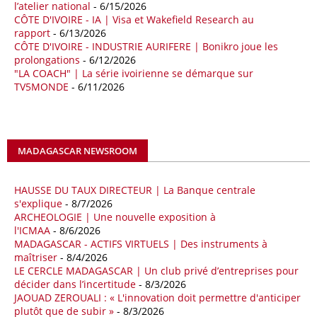
l’atelier national
- 6/15/2026
prospection d’hydrocarbures dans le bassin oriental lui a été attribué
CÔTE D'IVOIRE - IA | Visa et Wakefield Research au
par l’Agence nationale pour la valorisation des ressources en
rapport
- 6/13/2026
hydrocarbures (ALNAFT). L’information rendue publique mercredi 15
CÔTE D'IVOIRE - INDUSTRIE AURIFERE | Bonikro joue les
avril par l’institution, intervient dans le cadre de sa politique de relance
prolongations
- 6/12/2026
de l’exploration. Le périmètre concerné se situe dans une zone de
"LA COACH" | La série ivoirienne se démarque sur
l’est du pays jugée peu explorée malgré son potentiel. BP pourra y
TV5MONDE
- 6/11/2026
lancer ses premières opérations de prospection sur le terrain portant
sur l’acquisition et l’interprétation de données géologiques et
géophysiques.
MADAGASCAR NEWSROOM
18/04/26
OUGANDA - CITIBANK
Les autorités ougandaises ont annoncé avoir mandaté la banque
américaine Citibank pour arranger la mobilisation des financements
HAUSSE DU TAUX DIRECTEUR | La Banque centrale
nécessaires à la construction du chemin de fer à écartement standard
s'explique
- 8/7/2026
ARCHEOLOGIE | Une nouvelle exposition à
(SGR) qui devrait relier la capitale Kampala à la frontière avec le
l'ICMAA
- 8/6/2026
Kenya, pour un investissement de 2,7 milliards d'euros (3,19 milliards
MADAGASCAR - ACTIFS VIRTUELS | Des instruments à
de dollars). Selon le secrétaire permanent au ministère ougandais des
maîtriser
- 8/4/2026
Finances, Ramathan Ggoobi, lors d’une rencontre entre les ministres
LE CERCLE MADAGASCAR | Un club privé d’entreprises pour
des Finances de l'Ouganda, du Kenya et du Rwanda tenue à
décider dans l’incertitude
- 8/3/2026
Washington, en marge des réunions de printemps 2026 du FMI et de
JAOUAD ZEROUALI : « L'innovation doit permettre d'anticiper
la Banque mondiale, des pourparlers avec les institutions de Bretton
plutôt que de subir »
- 8/3/2026
Woods ont aussi été engagés en vue d'obtenir leur soutien pour ce