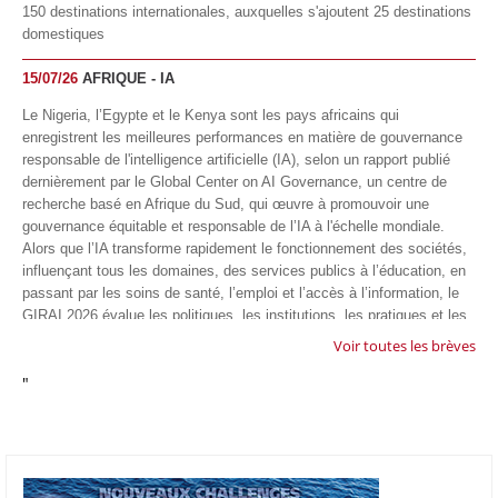
150 destinations internationales, auxquelles s'ajoutent 25 destinations
domestiques
15/07/26
AFRIQUE - IA
Le Nigeria, l’Egypte et le Kenya sont les pays africains qui
enregistrent les meilleures performances en matière de gouvernance
responsable de l'intelligence artificielle (IA), selon un rapport publié
dernièrement par le Global Center on AI Governance, un centre de
recherche basé en Afrique du Sud, qui œuvre à promouvoir une
gouvernance équitable et responsable de l’IA à l'échelle mondiale.
Alors que l’IA transforme rapidement le fonctionnement des sociétés,
influençant tous les domaines, des services publics à l’éducation, en
passant par les soins de santé, l’emploi et l’accès à l’information, le
GIRAI 2026 évalue les politiques, les institutions, les pratiques et les
conditions générales de gouvernance qui favorisent un déploiement
Voir toutes les brèves
éthique, inclusif et respectueux des droits humains de cette
"
technologie.
04/07/26
GOOGLE AFRIQUE
Google va lancer le premier laboratoire d'intelligence artificielle
appliquée d'Afrique à À Accra, au Ghana. L'annonce a été faite