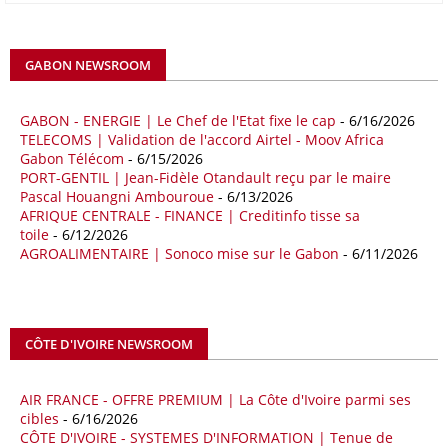
Milieu vers le continent. Les exportations chinoises vers les pays
africains ont connu une hausse de 28 % entre le 1er janvier et le 30
avril, à 81,82 milliards de dollars. Durant la même période, les
GABON NEWSROOM
importations chinoises en provenance du continent ont atteint 45,02
milliards de dollars, un montant en hausse de 14,5% par rapport aux
quatre premiers mois de 2025.
GABON - ENERGIE | Le Chef de l'Etat fixe le cap
- 6/16/2026
TELECOMS | Validation de l'accord Airtel - Moov Africa
09/05/26
ITALIE - LIBYE
Gabon Télécom
- 6/15/2026
PORT-GENTIL | Jean-Fidèle Otandault reçu par le maire
Les deux pays veulent accélérer leurs projets gaziers communs, afin
Pascal Houangni Ambouroue
- 6/13/2026
de sécuriser davantage les approvisionnements énergétiques en
AFRIQUE CENTRALE - FINANCE | Creditinfo tisse sa
Méditerranée, dans un contexte marqué par des tensions
toile
- 6/12/2026
géopolitiques internationales et des perturbations sur le marché
AGROALIMENTAIRE | Sonoco mise sur le Gabon
- 6/11/2026
mondial du gaz. Réunis à Rome le jeudi 7 mai, la Première ministre
italienne Giorgia Meloni, et le chef du gouvernement libyen
Abdulhamid Dbeibah, ont affiché leur volonté de renforcer la
coopération et les investissements dans le secteur énergétique. Cette
CÔTE D'IVOIRE NEWSROOM
séquence survient alors que Rome cherche à réduire son exposition
aux chocs affectant les flux mondiaux de l’énergie.
AIR FRANCE - OFFRE PREMIUM | La Côte d'Ivoire parmi ses
18/04/26
ALGERIE - BP
cibles
- 6/16/2026
CÔTE D'IVOIRE - SYSTEMES D'INFORMATION | Tenue de
La multinationale BP signe son retour en Algérie où un permis de