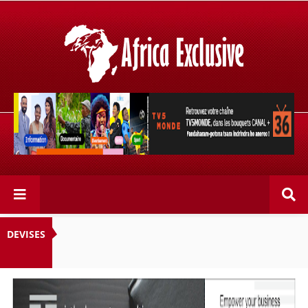
Retrouvez votre chaîne @TV5MONDE, dans les bouquets
CANAL+ 36 . Fandaharam-potoana tsara indrindra ho
anareo!
DEVISES