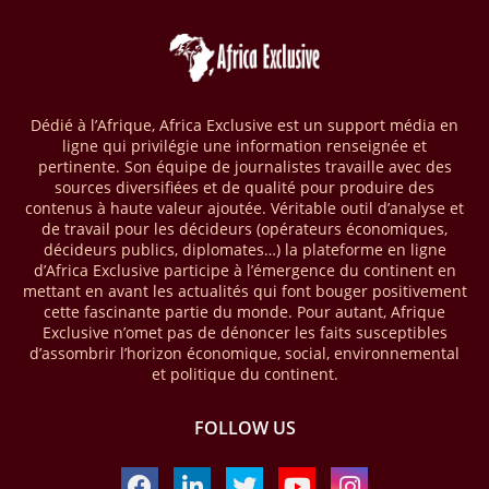
téléphonie mobile (GSMA), près de 1432 milliards USD ont transité
par les comptes de mobile money en Afrique au cours de l'année
2025, en hausse d'environ 27 % par rapport à 2024. Le rapport intitulé
« The State of the Industry Report on Mobile Money 2026 » précise
que le continent a capté environ 66 % de la valeur des transactions de
Dédié à l’Afrique, Africa Exclusive est un support média en
mobile money réalisées à l’échelle mondiale, qui s’est établie à 2091
ligne qui privilégie une information renseignée et
milliards USD (+23 % par rapport à 2024). L’Afrique a également
pertinente. Son équipe de journalistes travaille avec des
enregistré environ 74 % du nombre de transactions de Mobile money
sources diversifiées et de qualité pour produire des
répertoriées l’an passé dans le monde, avec environ 92 milliards de
contenus à haute valeur ajoutée. Véritable outil d’analyse et
transactions (+16 % par rapport à 2024) sur un total de 125 milliards
de travail pour les décideurs (opérateurs économiques,
dans le monde.
décideurs publics, diplomates…) la plateforme en ligne
d’Africa Exclusive participe à l’émergence du continent en
28/03/26
AFRIQUE - ECONOMIE CREATIVE
mettant en avant les actualités qui font bouger positivement
cette fascinante partie du monde. Pour autant, Afrique
Une rapport publié dernièrement par le Boston Consulting Group, et
Exclusive n’omet pas de dénoncer les faits susceptibles
intitulé « Africa Unleashed: Empowering Women in Creative Industries
d’assombrir l’horizon économique, social, environnemental
», dresse un état des lieux saisissant de l'économie créative africaine
et politique du continent.
à la fois dynamique et structurellement négligé. Ce secteur,
regroupant entre autres, la mode, la musique, le cinéma, le design et
FOLLOW US
les contenus numériques, représente aujourd'hui environ 59 milliards
USD. Le document, signé par Lisa Ivers et Zineb Sqalli, note qu'il
représente moins de 3 % d'un marché mondial évalué à près de 2000