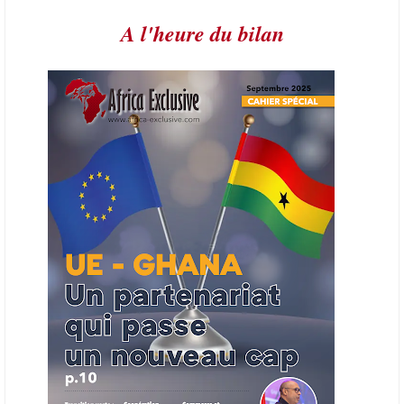
A l'heure du bilan
21/06/26
AFRIQUE - PETROLE
L’Organisation des producteurs de pétrole africains (APPO) va mettre
en place une plateforme numérique destinée à donner la priorité aux
entreprises du continent dans les marchés du secteur énergétique.
Cet outil permettra de recenser les entreprises africaines opérant dans
la chaîne de valeur énergétique et de publier des appels d’offres
ouverts en priorité aux sociétés du continent. Le projet est en phase
finale de développement et devrait aboutir, d’ici fin 2026 ou début
2027, à un bulletin africain des appels d’offres dans le secteur de
l’énergie.
06/06/26
AFRICA FINANCE CORPORATION
Cette semaine, Africa Finance Corporation (AFC) a annoncé avoir
bouclé un prêt syndiqué de 2 milliards de dollars, la plus importante
levée de son histoire. Initialement calibrée à 1,6 milliard, l'opération a
été relevée de 400 millions face à l'afflux des souscriptions de
banques internationales. Plus du tiers des fonds proviennent
d'institutions financières asiatiques, à parts égales avec l'Europe.
L'Asie-Pacifique et l'Europe pèsent chacune 35 % du tour de table,
devant le Moyen-Orient (25 %) et l'Afrique (5 %), selon le communiqué