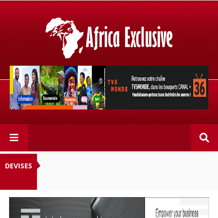
Retrouvez votre chaîne @TV5MONDE, dans les bouquets
CANAL+ 36 . Fandaharam-potoana tsara indrindra ho
anareo!
DEVISES