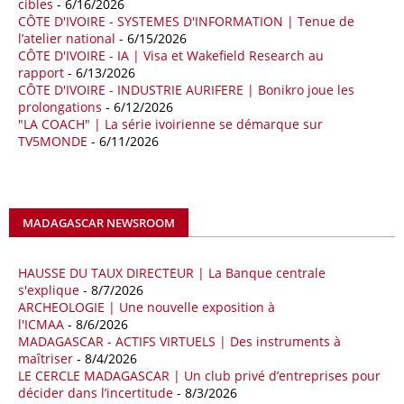
cibles
- 6/16/2026
italienne Giorgia Meloni, et le chef du gouvernement libyen
CÔTE D'IVOIRE - SYSTEMES D'INFORMATION | Tenue de
Abdulhamid Dbeibah, ont affiché leur volonté de renforcer la
l’atelier national
- 6/15/2026
coopération et les investissements dans le secteur énergétique. Cette
CÔTE D'IVOIRE - IA | Visa et Wakefield Research au
séquence survient alors que Rome cherche à réduire son exposition
rapport
- 6/13/2026
aux chocs affectant les flux mondiaux de l’énergie.
CÔTE D'IVOIRE - INDUSTRIE AURIFERE | Bonikro joue les
prolongations
- 6/12/2026
18/04/26
ALGERIE - BP
"LA COACH" | La série ivoirienne se démarque sur
TV5MONDE
- 6/11/2026
La multinationale BP signe son retour en Algérie où un permis de
prospection d’hydrocarbures dans le bassin oriental lui a été attribué
par l’Agence nationale pour la valorisation des ressources en
hydrocarbures (ALNAFT). L’information rendue publique mercredi 15
avril par l’institution, intervient dans le cadre de sa politique de relance
MADAGASCAR NEWSROOM
de l’exploration. Le périmètre concerné se situe dans une zone de
l’est du pays jugée peu explorée malgré son potentiel. BP pourra y
lancer ses premières opérations de prospection sur le terrain portant
HAUSSE DU TAUX DIRECTEUR | La Banque centrale
sur l’acquisition et l’interprétation de données géologiques et
s'explique
- 8/7/2026
ARCHEOLOGIE | Une nouvelle exposition à
géophysiques.
l'ICMAA
- 8/6/2026
MADAGASCAR - ACTIFS VIRTUELS | Des instruments à
18/04/26
OUGANDA - CITIBANK
maîtriser
- 8/4/2026
Les autorités ougandaises ont annoncé avoir mandaté la banque
LE CERCLE MADAGASCAR | Un club privé d’entreprises pour
américaine Citibank pour arranger la mobilisation des financements
décider dans l’incertitude
- 8/3/2026