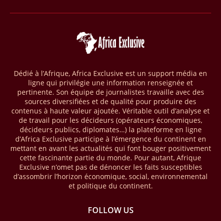
dans un communiqué publié mercredi 1er avril. Cette première phase
vise à améliorer la gestion forestière, renforcer les chaînes de valeur
et créer 220 000 emplois au Cameroun, en République centrafricaine
(RCA) et en République du Congo. Près de 8 millions d’hectares
seront placés sous gestion durable.
28/03/26
AFRIQUE - MOBILE MONEY
Dédié à l’Afrique, Africa Exclusive est un support média en
Selon le rapport publié par l’Association mondiale des opérateurs de
ligne qui privilégie une information renseignée et
téléphonie mobile (GSMA), près de 1432 milliards USD ont transité
pertinente. Son équipe de journalistes travaille avec des
par les comptes de mobile money en Afrique au cours de l'année
sources diversifiées et de qualité pour produire des
contenus à haute valeur ajoutée. Véritable outil d’analyse et
2025, en hausse d'environ 27 % par rapport à 2024. Le rapport intitulé
de travail pour les décideurs (opérateurs économiques,
« The State of the Industry Report on Mobile Money 2026 » précise
décideurs publics, diplomates…) la plateforme en ligne
que le continent a capté environ 66 % de la valeur des transactions de
d’Africa Exclusive participe à l’émergence du continent en
mobile money réalisées à l’échelle mondiale, qui s’est établie à 2091
mettant en avant les actualités qui font bouger positivement
milliards USD (+23 % par rapport à 2024). L’Afrique a également
cette fascinante partie du monde. Pour autant, Afrique
enregistré environ 74 % du nombre de transactions de Mobile money
Exclusive n’omet pas de dénoncer les faits susceptibles
répertoriées l’an passé dans le monde, avec environ 92 milliards de
d’assombrir l’horizon économique, social, environnemental
transactions (+16 % par rapport à 2024) sur un total de 125 milliards
et politique du continent.
dans le monde.
FOLLOW US
28/03/26
AFRIQUE - ECONOMIE CREATIVE