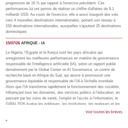
progression de 16 % par rapport à l'exercice précédent. Ces
performances lui ont permis de réaliser un chiffre d'affaires de 9,1
milliards USD. Au cours de l'exercice, elle a aussi inauguré des vols
vers 4 nouvelles destinations internationales, portant son réseau à
150 destinations internationales, auxquelles s'ajoutent 25 destinations
domestiques
15/07/26
AFRIQUE - IA
Le Nigeria, l’Egypte et le Kenya sont les pays africains qui
enregistrent les meilleures performances en matière de gouvernance
responsable de l'intelligence artificielle (IA), selon un rapport publié
dernièrement par le Global Center on AI Governance, un centre de
recherche basé en Afrique du Sud, qui œuvre à promouvoir une
gouvernance équitable et responsable de l’IA à l'échelle mondiale.
Alors que l’IA transforme rapidement le fonctionnement des sociétés,
influençant tous les domaines, des services publics à l’éducation, en
passant par les soins de santé, l’emploi et l’accès à l’information, le
GIRAI 2026 évalue les politiques, les institutions, les pratiques et les
conditions générales de gouvernance qui favorisent un déploiement
Voir toutes les brèves
éthique, inclusif et respectueux des droits humains de cette
"
technologie.