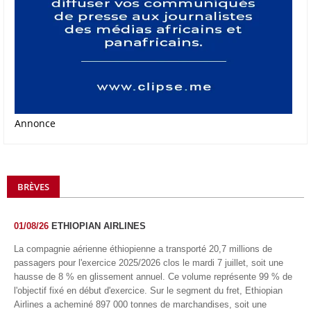
Annonce
BRÈVES
01/08/26
ETHIOPIAN AIRLINES
La compagnie aérienne éthiopienne a transporté 20,7 millions de
passagers pour l'exercice 2025/2026 clos le mardi 7 juillet, soit une
hausse de 8 % en glissement annuel. Ce volume représente 99 % de
l'objectif fixé en début d'exercice. Sur le segment du fret, Ethiopian
Airlines a acheminé 897 000 tonnes de marchandises, soit une