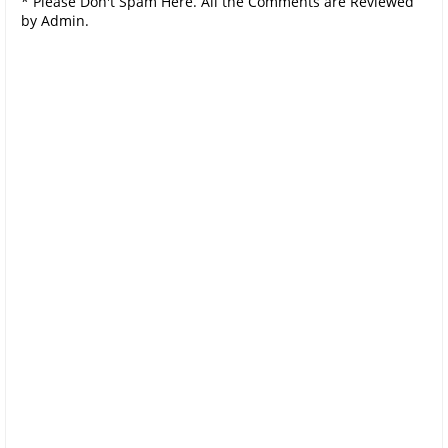
* Please Don't Spam Here. All the Comments are Reviewed
by Admin.