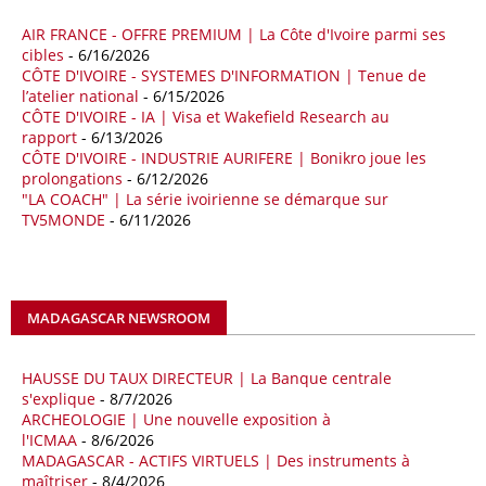
AIR FRANCE - OFFRE PREMIUM | La Côte d'Ivoire parmi ses
18/04/26
ALGERIE - BP
cibles
- 6/16/2026
CÔTE D'IVOIRE - SYSTEMES D'INFORMATION | Tenue de
La multinationale BP signe son retour en Algérie où un permis de
l’atelier national
- 6/15/2026
prospection d’hydrocarbures dans le bassin oriental lui a été attribué
CÔTE D'IVOIRE - IA | Visa et Wakefield Research au
par l’Agence nationale pour la valorisation des ressources en
rapport
- 6/13/2026
hydrocarbures (ALNAFT). L’information rendue publique mercredi 15
CÔTE D'IVOIRE - INDUSTRIE AURIFERE | Bonikro joue les
avril par l’institution, intervient dans le cadre de sa politique de relance
prolongations
- 6/12/2026
de l’exploration. Le périmètre concerné se situe dans une zone de
"LA COACH" | La série ivoirienne se démarque sur
l’est du pays jugée peu explorée malgré son potentiel. BP pourra y
TV5MONDE
- 6/11/2026
lancer ses premières opérations de prospection sur le terrain portant
sur l’acquisition et l’interprétation de données géologiques et
géophysiques.
MADAGASCAR NEWSROOM
18/04/26
OUGANDA - CITIBANK
Les autorités ougandaises ont annoncé avoir mandaté la banque
américaine Citibank pour arranger la mobilisation des financements
HAUSSE DU TAUX DIRECTEUR | La Banque centrale
nécessaires à la construction du chemin de fer à écartement standard
s'explique
- 8/7/2026
ARCHEOLOGIE | Une nouvelle exposition à
(SGR) qui devrait relier la capitale Kampala à la frontière avec le
l'ICMAA
- 8/6/2026
Kenya, pour un investissement de 2,7 milliards d'euros (3,19 milliards
MADAGASCAR - ACTIFS VIRTUELS | Des instruments à
de dollars). Selon le secrétaire permanent au ministère ougandais des
maîtriser
- 8/4/2026
Finances, Ramathan Ggoobi, lors d’une rencontre entre les ministres