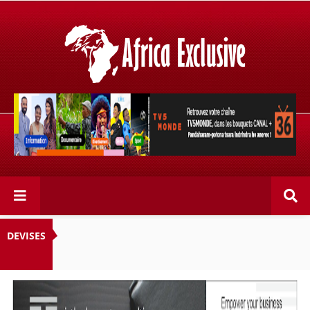
Retrouvez votre chaîne @TV5MONDE, dans les bouquets
CANAL+ 36 . Fandaharam-potoana tsara indrindra ho
anareo!
DEVISES