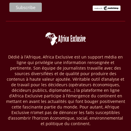
seront placés sous gestion durable.
28/03/26
AFRIQUE - MOBILE MONEY
Selon le rapport publié par l’Association mondiale des opérateurs de
téléphonie mobile (GSMA), près de 1432 milliards USD ont transité
par les comptes de mobile money en Afrique au cours de l'année
2025, en hausse d'environ 27 % par rapport à 2024. Le rapport intitulé
« The State of the Industry Report on Mobile Money 2026 » précise
que le continent a capté environ 66 % de la valeur des transactions de
Dédié à l’Afrique, Africa Exclusive est un support média en
mobile money réalisées à l’échelle mondiale, qui s’est établie à 2091
ligne qui privilégie une information renseignée et
milliards USD (+23 % par rapport à 2024). L’Afrique a également
pertinente. Son équipe de journalistes travaille avec des
enregistré environ 74 % du nombre de transactions de Mobile money
sources diversifiées et de qualité pour produire des
répertoriées l’an passé dans le monde, avec environ 92 milliards de
contenus à haute valeur ajoutée. Véritable outil d’analyse et
transactions (+16 % par rapport à 2024) sur un total de 125 milliards
de travail pour les décideurs (opérateurs économiques,
dans le monde.
décideurs publics, diplomates…) la plateforme en ligne
d’Africa Exclusive participe à l’émergence du continent en
28/03/26
AFRIQUE - ECONOMIE CREATIVE
mettant en avant les actualités qui font bouger positivement
cette fascinante partie du monde. Pour autant, Afrique
Une rapport publié dernièrement par le Boston Consulting Group, et
Exclusive n’omet pas de dénoncer les faits susceptibles
intitulé « Africa Unleashed: Empowering Women in Creative Industries
d’assombrir l’horizon économique, social, environnemental
», dresse un état des lieux saisissant de l'économie créative africaine
et politique du continent.
à la fois dynamique et structurellement négligé. Ce secteur,