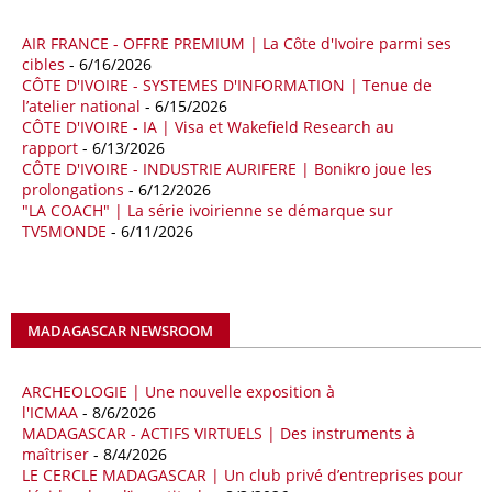
aux chocs affectant les flux mondiaux de l’énergie.
AIR FRANCE - OFFRE PREMIUM | La Côte d'Ivoire parmi ses
18/04/26
ALGERIE - BP
cibles
- 6/16/2026
CÔTE D'IVOIRE - SYSTEMES D'INFORMATION | Tenue de
La multinationale BP signe son retour en Algérie où un permis de
l’atelier national
- 6/15/2026
prospection d’hydrocarbures dans le bassin oriental lui a été attribué
CÔTE D'IVOIRE - IA | Visa et Wakefield Research au
par l’Agence nationale pour la valorisation des ressources en
rapport
- 6/13/2026
hydrocarbures (ALNAFT). L’information rendue publique mercredi 15
CÔTE D'IVOIRE - INDUSTRIE AURIFERE | Bonikro joue les
avril par l’institution, intervient dans le cadre de sa politique de relance
prolongations
- 6/12/2026
de l’exploration. Le périmètre concerné se situe dans une zone de
"LA COACH" | La série ivoirienne se démarque sur
l’est du pays jugée peu explorée malgré son potentiel. BP pourra y
TV5MONDE
- 6/11/2026
lancer ses premières opérations de prospection sur le terrain portant
sur l’acquisition et l’interprétation de données géologiques et
géophysiques.
MADAGASCAR NEWSROOM
18/04/26
OUGANDA - CITIBANK
Les autorités ougandaises ont annoncé avoir mandaté la banque
américaine Citibank pour arranger la mobilisation des financements
ARCHEOLOGIE | Une nouvelle exposition à
nécessaires à la construction du chemin de fer à écartement standard
l'ICMAA
- 8/6/2026
MADAGASCAR - ACTIFS VIRTUELS | Des instruments à
(SGR) qui devrait relier la capitale Kampala à la frontière avec le
maîtriser
- 8/4/2026
Kenya, pour un investissement de 2,7 milliards d'euros (3,19 milliards
LE CERCLE MADAGASCAR | Un club privé d’entreprises pour
de dollars). Selon le secrétaire permanent au ministère ougandais des