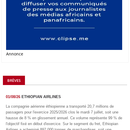
Annonce
BRÈVES
01/08/26
ETHIOPIAN AIRLINES
La compagnie aérienne éthiopienne a transporté 20,7 millions de
passagers pour l'exercice 2025/2026 clos le mardi 7 juillet, soit une
hausse de 8 % en glissement annuel. Ce volume représente 99 % de
l'objectif fixé en début d'exercice. Sur le segment du fret, Ethiopian
Airlines a acheminé 897 000 tonnes de marchandises, soit une