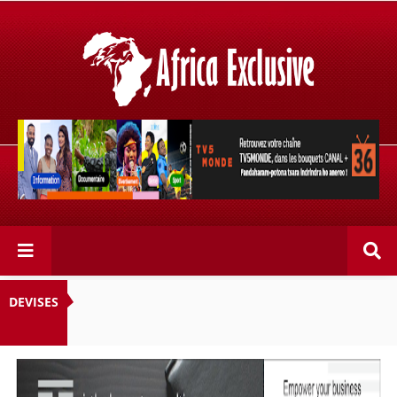
Retrouvez votre chaîne @TV5MONDE, dans les bouquets
CANAL+ 36 . Fandaharam-potoana tsara indrindra ho
anareo!
DEVISES