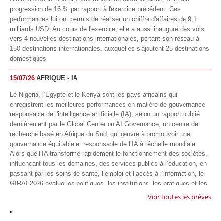
progression de 16 % par rapport à l'exercice précédent. Ces
performances lui ont permis de réaliser un chiffre d'affaires de 9,1
milliards USD. Au cours de l'exercice, elle a aussi inauguré des vols
vers 4 nouvelles destinations internationales, portant son réseau à
150 destinations internationales, auxquelles s'ajoutent 25 destinations
domestiques
15/07/26
AFRIQUE - IA
Le Nigeria, l’Egypte et le Kenya sont les pays africains qui
enregistrent les meilleures performances en matière de gouvernance
responsable de l'intelligence artificielle (IA), selon un rapport publié
dernièrement par le Global Center on AI Governance, un centre de
recherche basé en Afrique du Sud, qui œuvre à promouvoir une
gouvernance équitable et responsable de l’IA à l'échelle mondiale.
Alors que l’IA transforme rapidement le fonctionnement des sociétés,
influençant tous les domaines, des services publics à l’éducation, en
passant par les soins de santé, l’emploi et l’accès à l’information, le
GIRAI 2026 évalue les politiques, les institutions, les pratiques et les
conditions générales de gouvernance qui favorisent un déploiement
Voir toutes les brèves
éthique, inclusif et respectueux des droits humains de cette
"
technologie.