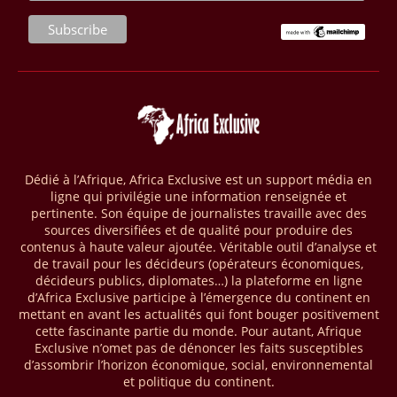
seront placés sous gestion durable.
28/03/26
AFRIQUE - MOBILE MONEY
Selon le rapport publié par l’Association mondiale des opérateurs de
téléphonie mobile (GSMA), près de 1432 milliards USD ont transité
par les comptes de mobile money en Afrique au cours de l'année
2025, en hausse d'environ 27 % par rapport à 2024. Le rapport intitulé
« The State of the Industry Report on Mobile Money 2026 » précise
que le continent a capté environ 66 % de la valeur des transactions de
Dédié à l’Afrique, Africa Exclusive est un support média en
mobile money réalisées à l’échelle mondiale, qui s’est établie à 2091
ligne qui privilégie une information renseignée et
milliards USD (+23 % par rapport à 2024). L’Afrique a également
pertinente. Son équipe de journalistes travaille avec des
enregistré environ 74 % du nombre de transactions de Mobile money
sources diversifiées et de qualité pour produire des
répertoriées l’an passé dans le monde, avec environ 92 milliards de
contenus à haute valeur ajoutée. Véritable outil d’analyse et
transactions (+16 % par rapport à 2024) sur un total de 125 milliards
de travail pour les décideurs (opérateurs économiques,
dans le monde.
décideurs publics, diplomates…) la plateforme en ligne
d’Africa Exclusive participe à l’émergence du continent en
28/03/26
AFRIQUE - ECONOMIE CREATIVE
mettant en avant les actualités qui font bouger positivement
cette fascinante partie du monde. Pour autant, Afrique
Une rapport publié dernièrement par le Boston Consulting Group, et
Exclusive n’omet pas de dénoncer les faits susceptibles
intitulé « Africa Unleashed: Empowering Women in Creative Industries
d’assombrir l’horizon économique, social, environnemental
», dresse un état des lieux saisissant de l'économie créative africaine
et politique du continent.
à la fois dynamique et structurellement négligé. Ce secteur,