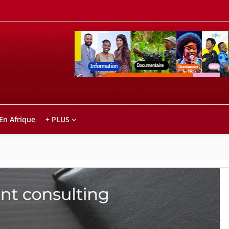
Retrouvez votre chaîne @TV5MONDE, dans le
ho anareo!
 En Afrique
+ PLUS