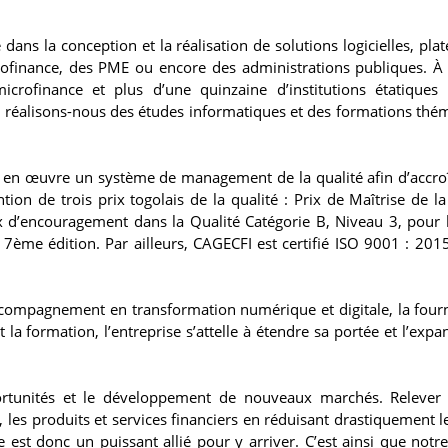
dans la conception et la réalisation de solutions logicielles, pla
crofinance, des PME ou encore des administrations publiques. À 
rofinance et plus d’une quinzaine d’institutions étatiques
ussi réalisons-nous des études informatiques et des formations thé
s en œuvre un système de management de la qualité afin d’accroî
tion de trois prix togolais de la qualité : Prix de Maîtrise de la
x d’encouragement dans la Qualité Catégorie B, Niveau 3, pour
a 7ème édition. Par ailleurs, CAGECFI est certifié ISO 9001 : 201
’accompagnement en transformation numérique et digitale, la fourn
la formation, l’entreprise s’attelle à étendre sa portée et l’expa
rtunités et le développement de nouveaux marchés. Relever 
les produits et services financiers en réduisant drastiquement le
 est donc un puissant allié pour y arriver. C’est ainsi que notre