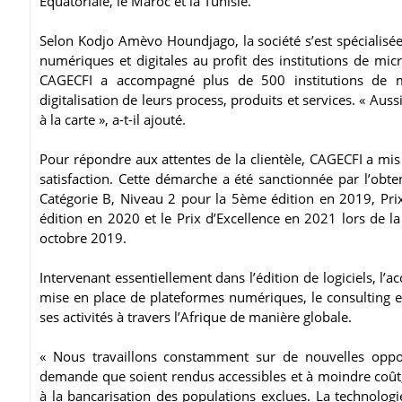
Equatoriale, le Maroc et la Tunisie.
Selon Kodjo Amèvo Houndjago, la société s’est spécialisée 
numériques et digitales au profit des institutions de mi
CAGECFI a accompagné plus de 500 institutions de mic
digitalisation de leurs process, produits et services. « A
à la carte », a-t-il ajouté.
Pour répondre aux attentes de la clientèle, CAGECFI a mi
satisfaction. Cette démarche a été sanctionnée par l’obten
Catégorie B, Niveau 2 pour la 5ème édition en 2019, Pri
édition en 2020 et le Prix d’Excellence en 2021 lors de l
octobre 2019.
Intervenant essentiellement dans l’édition de logiciels, l
mise en place de plateformes numériques, le consulting et 
ses activités à travers l’Afrique de manière globale.
« Nous travaillons constamment sur de nouvelles oppo
demande que soient rendus accessibles et à moindre coût, 
à la bancarisation des populations exclues. La technologie