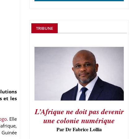
TRIBUNE
olutions
s et les
L’Afrique ne doit pas devenir
une colonie numérique
ogo
. Elle
afrique,
Par Dr Fabrice Lollia
a Guinée