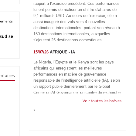
rapport à l'exercice précédent. Ces performances
lui ont permis de réaliser un chiffre d'affaires de
9,1 milliards USD. Au cours de l'exercice, elle a
éléments
aussi inauguré des vols vers 4 nouvelles
destinations internationales, portant son réseau à
150 destinations internationales, auxquelles
Sud se
s'ajoutent 25 destinations domestiques
15/07/26
AFRIQUE - IA
Le Nigeria, l’Egypte et le Kenya sont les pays
africains qui enregistrent les meilleures
performances en matière de gouvernance
ntaires
responsable de l'intelligence artificielle (IA), selon
un rapport publié dernièrement par le Global
Center on AI Governance, un centre de recherche
basé en Afrique du Sud, qui œuvre à promouvoir
Voir toutes les brèves
une gouvernance équitable et responsable de l’IA
"
à l'échelle mondiale. Alors que l’IA transforme
rapidement le fonctionnement des sociétés,
influençant tous les domaines, des services
publics à l’éducation, en passant par les soins de
santé, l’emploi et l’accès à l’information, le GIRAI