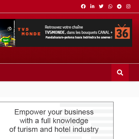
s bouquets CANAL+ 36 . Fandaharam-potoana tsara indrindra