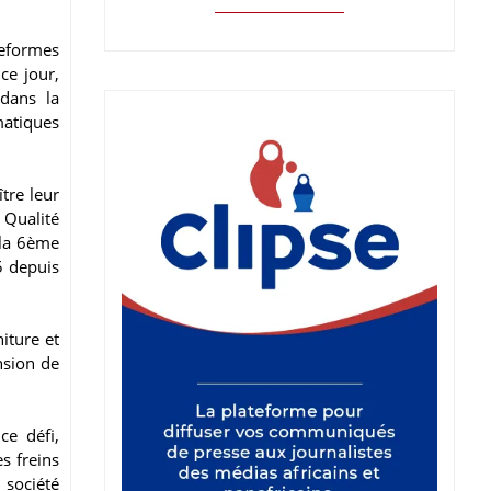
teformes
ce jour,
 dans la
matiques
tre leur
 Qualité
 la 6ème
5 depuis
iture et
nsion de
ce défi,
s freins
 société