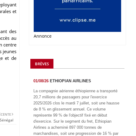
éployant
rales et
lant des
Annonce
accès au
un centre
s jeunes
ge et de
BRÈVES
01/08/26
ETHIOPIAN AIRLINES
La compagnie aérienne éthiopienne a transporté
20,7 millions de passagers pour l'exercice
2025/2026 clos le mardi 7 juillet, soit une hausse
de 8 % en glissement annuel. Ce volume
ÉCENTE
représente 99 % de l'objectif fixé en début
 Sénégal
d'exercice. Sur le segment du fret, Ethiopian
Airlines a acheminé 897 000 tonnes de
marchandises, soit une progression de 16 % par