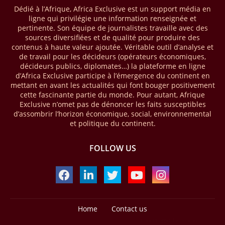
Dédié à l’Afrique, Africa Exclusive est un support média en
mobile money réalisées à l’échelle mondiale, qui s’est établie à 2091
ligne qui privilégie une information renseignée et
milliards USD (+23 % par rapport à 2024). L’Afrique a également
pertinente. Son équipe de journalistes travaille avec des
enregistré environ 74 % du nombre de transactions de Mobile money
sources diversifiées et de qualité pour produire des
répertoriées l’an passé dans le monde, avec environ 92 milliards de
contenus à haute valeur ajoutée. Véritable outil d’analyse et
transactions (+16 % par rapport à 2024) sur un total de 125 milliards
de travail pour les décideurs (opérateurs économiques,
dans le monde.
décideurs publics, diplomates…) la plateforme en ligne
d’Africa Exclusive participe à l’émergence du continent en
28/03/26
AFRIQUE - ECONOMIE CREATIVE
mettant en avant les actualités qui font bouger positivement
cette fascinante partie du monde. Pour autant, Afrique
Une rapport publié dernièrement par le Boston Consulting Group, et
Exclusive n’omet pas de dénoncer les faits susceptibles
intitulé « Africa Unleashed: Empowering Women in Creative Industries
d’assombrir l’horizon économique, social, environnemental
», dresse un état des lieux saisissant de l'économie créative africaine
et politique du continent.
à la fois dynamique et structurellement négligé. Ce secteur,
regroupant entre autres, la mode, la musique, le cinéma, le design et
FOLLOW US
les contenus numériques, représente aujourd'hui environ 59 milliards
USD. Le document, signé par Lisa Ivers et Zineb Sqalli, note qu'il
représente moins de 3 % d'un marché mondial évalué à près de 2000
milliards USD. L'écart est vertigineux, mais il constitue aussi, selon le
BCG, une opportunité. Si l'Afrique parvenait à doubler sa part dans le
marché créatif mondial d'ici 2030 — passant de 3 % à 6 % —, ses
exportations créatives pourraient atteindre 140 à 150 milliards USD,
Home
Contact us
selon toujours le cabinet.
Design by -
Blogger Templates
| Distributed by
Free Blogger Templates