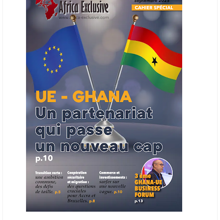
entreprises du continent dans les marchés du secteur énergétique.
Cet outil permettra de recenser les entreprises africaines opérant dans
la chaîne de valeur énergétique et de publier des appels d’offres
ouverts en priorité aux sociétés du continent. Le projet est en phase
finale de développement et devrait aboutir, d’ici fin 2026 ou début
2027, à un bulletin africain des appels d’offres dans le secteur de
l’énergie.
06/06/26
AFRICA FINANCE CORPORATION
Cette semaine, Africa Finance Corporation (AFC) a annoncé avoir
bouclé un prêt syndiqué de 2 milliards de dollars, la plus importante
levée de son histoire. Initialement calibrée à 1,6 milliard, l'opération a
été relevée de 400 millions face à l'afflux des souscriptions de
banques internationales. Plus du tiers des fonds proviennent
d'institutions financières asiatiques, à parts égales avec l'Europe.
L'Asie-Pacifique et l'Europe pèsent chacune 35 % du tour de table,
devant le Moyen-Orient (25 %) et l'Afrique (5 %), selon le communiqué
de l'institution panafricaine, qui compte 48 pays membres.
25/05/26
ECHANGES AFRIQUE - UE
Les échanges entre l’Afrique et l’Europe pourraient quasiment