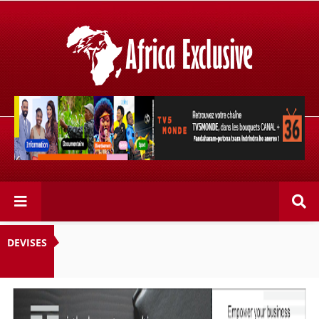
Retrouvez votre chaîne @TV5MONDE, dans les bouquets
CANAL+ 36 . Fandaharam-potoana tsara indrindra ho
anareo!
DEVISES