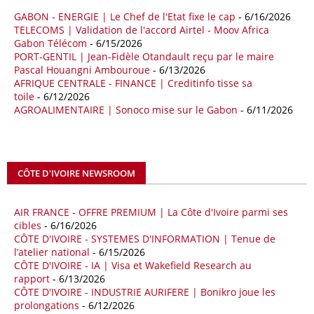
quatre premiers mois de 2025.
GABON - ENERGIE | Le Chef de l'Etat fixe le cap
- 6/16/2026
TELECOMS | Validation de l'accord Airtel - Moov Africa
09/05/26
ITALIE - LIBYE
Gabon Télécom
- 6/15/2026
PORT-GENTIL | Jean-Fidèle Otandault reçu par le maire
Les deux pays veulent accélérer leurs projets gaziers communs, afin
Pascal Houangni Ambouroue
- 6/13/2026
de sécuriser davantage les approvisionnements énergétiques en
AFRIQUE CENTRALE - FINANCE | Creditinfo tisse sa
Méditerranée, dans un contexte marqué par des tensions
toile
- 6/12/2026
géopolitiques internationales et des perturbations sur le marché
AGROALIMENTAIRE | Sonoco mise sur le Gabon
- 6/11/2026
mondial du gaz. Réunis à Rome le jeudi 7 mai, la Première ministre
italienne Giorgia Meloni, et le chef du gouvernement libyen
Abdulhamid Dbeibah, ont affiché leur volonté de renforcer la
coopération et les investissements dans le secteur énergétique. Cette
CÔTE D'IVOIRE NEWSROOM
séquence survient alors que Rome cherche à réduire son exposition
aux chocs affectant les flux mondiaux de l’énergie.
AIR FRANCE - OFFRE PREMIUM | La Côte d'Ivoire parmi ses
18/04/26
ALGERIE - BP
cibles
- 6/16/2026
CÔTE D'IVOIRE - SYSTEMES D'INFORMATION | Tenue de
La multinationale BP signe son retour en Algérie où un permis de
l’atelier national
- 6/15/2026
prospection d’hydrocarbures dans le bassin oriental lui a été attribué
CÔTE D'IVOIRE - IA | Visa et Wakefield Research au
par l’Agence nationale pour la valorisation des ressources en
rapport
- 6/13/2026
hydrocarbures (ALNAFT). L’information rendue publique mercredi 15
CÔTE D'IVOIRE - INDUSTRIE AURIFERE | Bonikro joue les
avril par l’institution, intervient dans le cadre de sa politique de relance
prolongations
- 6/12/2026
de l’exploration. Le périmètre concerné se situe dans une zone de