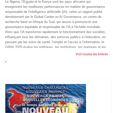
Le Nigeria, l’Egypte et le Kenya sont les pays africains qui
enregistrent les meilleures performances en matière de gouvernance
responsable de l'intelligence artificielle (IA), selon un rapport publié
dernièrement par le Global Center on AI Governance, un centre de
recherche basé en Afrique du Sud, qui œuvre à promouvoir une
gouvernance équitable et responsable de l’IA à l'échelle mondiale.
Alors que l’IA transforme rapidement le fonctionnement des sociétés,
influençant tous les domaines, des services publics à l’éducation, en
passant par les soins de santé, l’emploi et l’accès à l’information, le
GIRAI 2026 évalue les politiques, les institutions, les pratiques et les
conditions générales de gouvernance qui favorisent un déploiement
Voir toutes les brèves
éthique, inclusif et respectueux des droits humains de cette
"
technologie.
04/07/26
GOOGLE AFRIQUE
Google va lancer le premier laboratoire d'intelligence artificielle
appliquée d'Afrique à À Accra, au Ghana. L'annonce a été faite
mercredi 1er juillet lors du premier Google Cloud Summit du groupe
américain, qui a également indiqué avoir dépassé son objectif
d'investir un milliard de dollars sur le continent en cinq ans. Baptisée
Google Africa Applied AI Lab, la structure sera hébergée à l'AI
Community Centre d'Accra. Elle associera des fondateurs de start-up