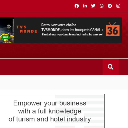
s bouquets CANAL+ 36 . Fandaharam-potoana tsara indrindra