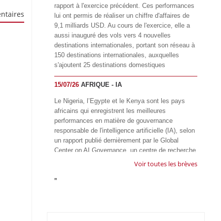
rapport à l'exercice précédent. Ces performances
ntaires
lui ont permis de réaliser un chiffre d'affaires de
9,1 milliards USD. Au cours de l'exercice, elle a
aussi inauguré des vols vers 4 nouvelles
destinations internationales, portant son réseau à
150 destinations internationales, auxquelles
s'ajoutent 25 destinations domestiques
15/07/26
AFRIQUE - IA
Le Nigeria, l’Egypte et le Kenya sont les pays
africains qui enregistrent les meilleures
performances en matière de gouvernance
responsable de l'intelligence artificielle (IA), selon
un rapport publié dernièrement par le Global
Center on AI Governance, un centre de recherche
basé en Afrique du Sud, qui œuvre à promouvoir
Voir toutes les brèves
une gouvernance équitable et responsable de l’IA
"
à l'échelle mondiale. Alors que l’IA transforme
rapidement le fonctionnement des sociétés,
influençant tous les domaines, des services
publics à l’éducation, en passant par les soins de
santé, l’emploi et l’accès à l’information, le GIRAI