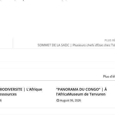
PLUS R
SOMMET DE LA SADC | Plusieurs chefs d’Etat chez Ts
Plus d'
BIODIVERSITE | L'Afrique
"PANORAMA DU CONGO" | À
essources
l’AfricaMuseum de Tervuren
26
August 06, 2026