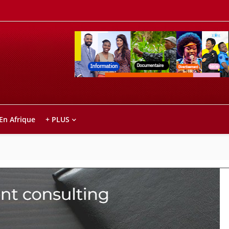
Retrouvez votre chaîne @TV5MONDE, dans le
ho anareo!
 En Afrique
+ PLUS