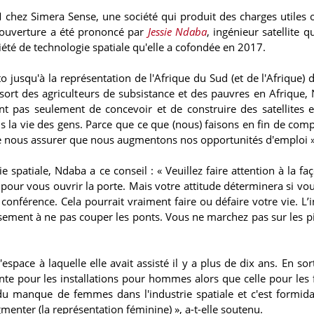
 chez Simera Sense, une société qui produit des charges utiles 
 d'ouverture a été prononcé par
Jessie Ndaba
, ingénieur satellite qu
été de technologie spatiale qu'elle a cofondée en 2017.
jusqu'à la représentation de l'Afrique du Sud (et de l'Afrique) 
e sort des agriculteurs de subsistance et des pauvres en Afrique,
nt pas seulement de concevoir et de construire des satellites e
ns la vie des gens. Parce que ce que (nous) faisons en fin de comp
de nous assurer que nous augmentons nos opportunités d'emploi »
 spatiale, Ndaba a ce conseil : « Veuillez faire attention à la fa
é pour vous ouvrir la porte. Mais votre attitude déterminera si vou
 conférence. Cela pourrait vraiment faire ou défaire votre vie. L’
gneusement à ne pas couper les ponts. Vous ne marchez pas sur les p
space à laquelle elle avait assisté il y a plus de dix ans. En sor
tente pour les installations pour hommes alors que celle pour le
le du manque de femmes dans l'industrie spatiale et c'est formid
enter (la représentation féminine) », a-t-elle soutenu.