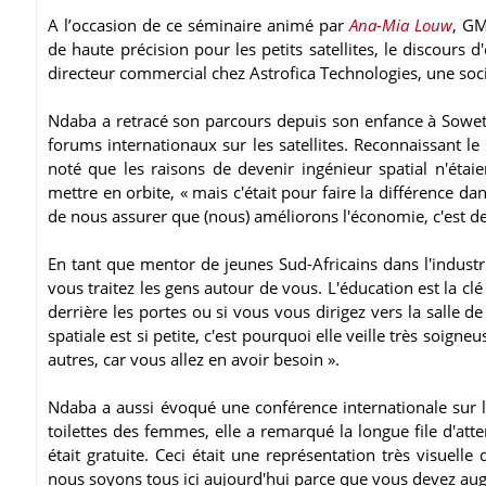
A l’occasion de ce séminaire animé par
Ana-Mia Louw
, GM
de haute précision pour les petits satellites, le discours
directeur commercial chez Astrofica Technologies, une soci
Ndaba a retracé son parcours depuis son enfance à Soweto 
forums internationaux sur les satellites. Reconnaissant l
noté que les raisons de devenir ingénieur spatial n'étaie
mettre en orbite, « mais c'était pour faire la différence da
de nous assurer que (nous) améliorons l'économie, c'est 
En tant que mentor de jeunes Sud-Africains dans l'industrie
vous traitez les gens autour de vous. L'éducation est la cl
derrière les portes ou si vous vous dirigez vers la salle de
spatiale est si petite, c'est pourquoi elle veille très soi
autres, car vous allez en avoir besoin ».
Ndaba a aussi évoqué une conférence internationale sur l'e
toilettes des femmes, elle a remarqué la longue file d'at
était gratuite. Ceci était une représentation très visuel
nous soyons tous ici aujourd'hui parce que vous devez augm