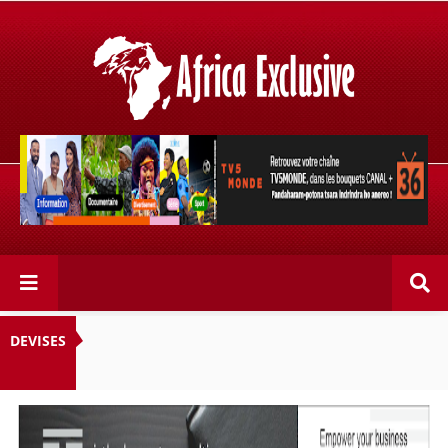
Retrouvez votre chaîne @TV5MONDE, dans les bouquets
CANAL+ 36 . Fandaharam-potoana tsara indrindra ho
anareo!
DEVISES