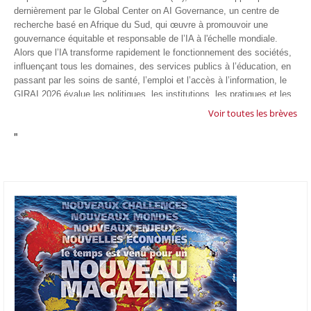
dernièrement par le Global Center on AI Governance, un centre de
recherche basé en Afrique du Sud, qui œuvre à promouvoir une
gouvernance équitable et responsable de l’IA à l'échelle mondiale.
Alors que l’IA transforme rapidement le fonctionnement des sociétés,
influençant tous les domaines, des services publics à l’éducation, en
passant par les soins de santé, l’emploi et l’accès à l’information, le
GIRAI 2026 évalue les politiques, les institutions, les pratiques et les
conditions générales de gouvernance qui favorisent un déploiement
Voir toutes les brèves
éthique, inclusif et respectueux des droits humains de cette
"
technologie.
04/07/26
GOOGLE AFRIQUE
Google va lancer le premier laboratoire d'intelligence artificielle
appliquée d'Afrique à À Accra, au Ghana. L'annonce a été faite
mercredi 1er juillet lors du premier Google Cloud Summit du groupe
américain, qui a également indiqué avoir dépassé son objectif
d'investir un milliard de dollars sur le continent en cinq ans. Baptisée
Google Africa Applied AI Lab, la structure sera hébergée à l'AI
Community Centre d'Accra. Elle associera des fondateurs de start-up
venus de tout le continent à des chercheurs de Google et leur donnera
un accès anticipé aux derniers modèles d'IA de l'entreprise. Les