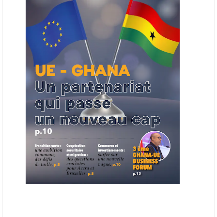
la chaîne de valeur énergétique et de publier des appels d’offres
ouverts en priorité aux sociétés du continent. Le projet est en phase
finale de développement et devrait aboutir, d’ici fin 2026 ou début
2027, à un bulletin africain des appels d’offres dans le secteur de
l’énergie.
06/06/26
AFRICA FINANCE CORPORATION
Cette semaine, Africa Finance Corporation (AFC) a annoncé avoir
bouclé un prêt syndiqué de 2 milliards de dollars, la plus importante
levée de son histoire. Initialement calibrée à 1,6 milliard, l'opération a
été relevée de 400 millions face à l'afflux des souscriptions de
banques internationales. Plus du tiers des fonds proviennent
d'institutions financières asiatiques, à parts égales avec l'Europe.
L'Asie-Pacifique et l'Europe pèsent chacune 35 % du tour de table,
devant le Moyen-Orient (25 %) et l'Afrique (5 %), selon le communiqué
de l'institution panafricaine, qui compte 48 pays membres.
25/05/26
ECHANGES AFRIQUE - UE
Les échanges entre l’Afrique et l’Europe pourraient quasiment
atteindre 1 000 milliards USD d’ici dix ans contre 545 milliards en
2024, si les deux continents passent d’une logique de commerce
bilatéral à une logique de « co-production », en se concentrant sur