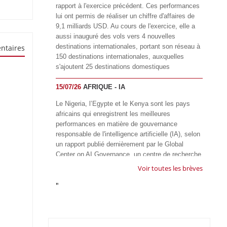
rapport à l'exercice précédent. Ces performances
lui ont permis de réaliser un chiffre d'affaires de
9,1 milliards USD. Au cours de l'exercice, elle a
aussi inauguré des vols vers 4 nouvelles
destinations internationales, portant son réseau à
ntaires
150 destinations internationales, auxquelles
s'ajoutent 25 destinations domestiques
15/07/26
AFRIQUE - IA
Le Nigeria, l’Egypte et le Kenya sont les pays
africains qui enregistrent les meilleures
performances en matière de gouvernance
responsable de l'intelligence artificielle (IA), selon
un rapport publié dernièrement par le Global
Center on AI Governance, un centre de recherche
basé en Afrique du Sud, qui œuvre à promouvoir
Voir toutes les brèves
une gouvernance équitable et responsable de l’IA
"
à l'échelle mondiale. Alors que l’IA transforme
rapidement le fonctionnement des sociétés,
influençant tous les domaines, des services
publics à l’éducation, en passant par les soins de
santé, l’emploi et l’accès à l’information, le GIRAI