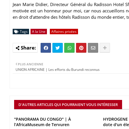
Jean Marie Didier, Directeur Général du Radisson Hotel S
motivée est un honneur pour moi, car nous accueillons no
en droit d’attendre des hôtels Radisson du monde entier, t
Tags
A la Une
Affaires privées
PLUS ANCIENNE
UNION AFRICAINE | Les efforts du Burundi reconnus
D'AUTRES ARTICLES QUI POURRAIENT VOUS INTÉRESSER
"PANORAMA DU CONGO" | À
HYDROGENE V
l’AfricaMuseum de Tervuren
dote d'un él