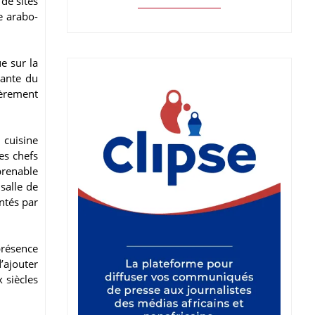
de sites
e arabo-
e sur la
sante du
ièrement
 cuisine
es chefs
prenable
salle de
ntés par
présence
’ajouter
 siècles