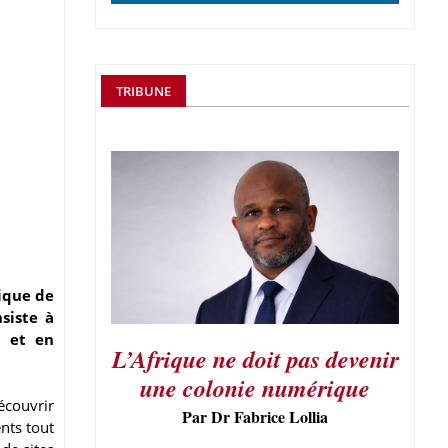
TRIBUNE
rique de
siste à
n et en
L’Afrique ne doit pas devenir
une colonie numérique
découvrir
Par Dr Fabrice Lollia
nts tout