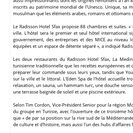
aussi impressionnants dont les origines remontent à l’an 8
inscrits au patrimoine mondial de l’Unesco. Unique, sa m
musulman que les éléments arabes, romains et ottomans qui
Le Radisson Hotel Sfax propose 88 chambres et suites. « 
ville. L'hôtel sera le premier et seul hôtel internationa
gouvernement, des entreprises et des MICE au niveau loc
équipées et un espace de détente séparé », a indiqué Ra
Les deux restaurants du Radisson Hotel Sfax, La Medin
tunisienne traditionnelle que les recettes européennes et o
préparer leur commande sous leurs yeux, tandis que You
sur la ville et le littoral. L'Eden Spa de l'hôtel accueill
relaxation, un sauna, un hammam turc, une douche sensor
une terrasse baignée de soleil et une piscine extérieure.
Selon Tim Cordon, Vice-Président Senior pour la région Mo
du groupe en Tunisie, avec l'ouverture de ce troisième hôt
que « de par sa position sur la rive sud de la Méditerranée
de culture et d'histoire, mais aussi l'un des hubs d'affaires