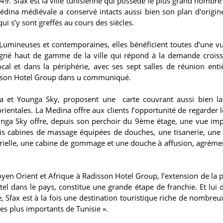
49. Sfax est la ville tunisienne qui possède le plus grand nombre 
édina médiévale a conservé intacts aussi bien son plan d'origin
 s’y sont greffés au cours des siècles.
Lumineuses et contemporaines, elles bénéficient toutes d’une vu
l signé haut de gamme de la ville qui répond à la demande crois
al et dans la périphérie, avec ses sept salles de réunion ent
disson Hotel Group dans u communiqué.
a et Younga Sky, proposent une carte couvrant aussi bien la
rientales. La Medina offre aux clients l’opportunité de regarder l
nga Sky offre, depuis son perchoir du 9ème étage, une vue im
e trois cabines de massage équipées de douches, une tisanerie, une 
ielle, une cabine de gommage et une douche à affusion, agréme
yen Orient et Afrique à Radisson Hotel Group, l’extension de la 
el dans le pays, constitue une grande étape de franchie. Et lui d
, Sfax est à la fois une destination touristique riche de nombreux
 les plus importants de Tunisie ».