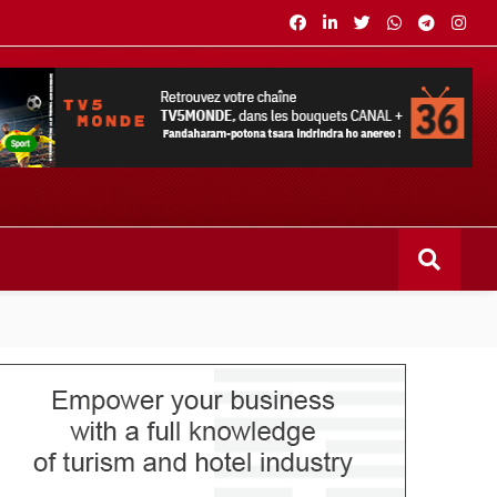
s bouquets CANAL+ 36 . Fandaharam-potoana tsara indrindra