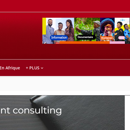
Retrouvez votre chaîne @TV5MONDE, dans le
ho anareo!
 En Afrique
+ PLUS