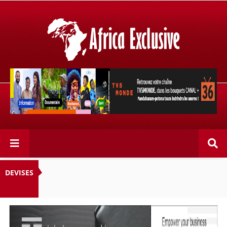
Retrouvez votre chaîne @TV5MONDE, dans les bouquets
CANAL+ 36 . Fandaharam-potoana tsara indrindra ho
anareo!
DEVISES