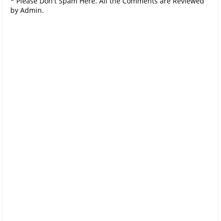
* Please Don't Spam Here. All the Comments are Reviewed
by Admin.