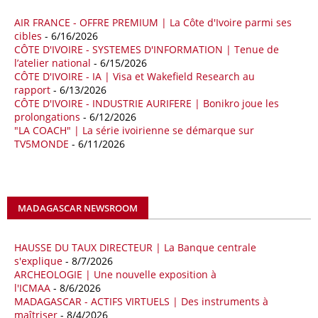
AIR FRANCE - OFFRE PREMIUM | La Côte d'Ivoire parmi ses
18/04/26
ALGERIE - BP
cibles
- 6/16/2026
CÔTE D'IVOIRE - SYSTEMES D'INFORMATION | Tenue de
La multinationale BP signe son retour en Algérie où un permis de
l’atelier national
- 6/15/2026
prospection d’hydrocarbures dans le bassin oriental lui a été attribué
CÔTE D'IVOIRE - IA | Visa et Wakefield Research au
par l’Agence nationale pour la valorisation des ressources en
rapport
- 6/13/2026
hydrocarbures (ALNAFT). L’information rendue publique mercredi 15
CÔTE D'IVOIRE - INDUSTRIE AURIFERE | Bonikro joue les
avril par l’institution, intervient dans le cadre de sa politique de relance
prolongations
- 6/12/2026
de l’exploration. Le périmètre concerné se situe dans une zone de
"LA COACH" | La série ivoirienne se démarque sur
l’est du pays jugée peu explorée malgré son potentiel. BP pourra y
TV5MONDE
- 6/11/2026
lancer ses premières opérations de prospection sur le terrain portant
sur l’acquisition et l’interprétation de données géologiques et
géophysiques.
MADAGASCAR NEWSROOM
18/04/26
OUGANDA - CITIBANK
Les autorités ougandaises ont annoncé avoir mandaté la banque
américaine Citibank pour arranger la mobilisation des financements
HAUSSE DU TAUX DIRECTEUR | La Banque centrale
nécessaires à la construction du chemin de fer à écartement standard
s'explique
- 8/7/2026
ARCHEOLOGIE | Une nouvelle exposition à
(SGR) qui devrait relier la capitale Kampala à la frontière avec le
l'ICMAA
- 8/6/2026
Kenya, pour un investissement de 2,7 milliards d'euros (3,19 milliards
MADAGASCAR - ACTIFS VIRTUELS | Des instruments à
de dollars). Selon le secrétaire permanent au ministère ougandais des
maîtriser
- 8/4/2026
Finances, Ramathan Ggoobi, lors d’une rencontre entre les ministres