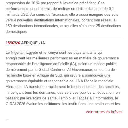
progression de 16 % par rapport à l'exercice précédent. Ces
performances lui ont permis de réaliser un chiffre d'affaires de 9,1
milliards USD. Au cours de l'exercice, elle a aussi inauguré des vols
vers 4 nouvelles destinations internationales, portant son réseau à
150 destinations internationales, auxquelles s'ajoutent 25 destinations
domestiques
15/07/26
AFRIQUE - IA
Le Nigeria, l’Egypte et le Kenya sont les pays africains qui
enregistrent les meilleures performances en matière de gouvernance
responsable de l'intelligence artificielle (IA), selon un rapport publié
dernièrement par le Global Center on AI Governance, un centre de
recherche basé en Afrique du Sud, qui œuvre à promouvoir une
gouvernance équitable et responsable de l’IA à l'échelle mondiale.
Alors que l’IA transforme rapidement le fonctionnement des sociétés,
influençant tous les domaines, des services publics à l’éducation, en
passant par les soins de santé, l’emploi et l’accès à l’information, le
GIRAI 2026 évalue les politiques, les institutions, les pratiques et les
conditions générales de gouvernance qui favorisent un déploiement
Voir toutes les brèves
éthique, inclusif et respectueux des droits humains de cette
"
technologie.