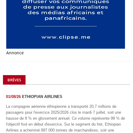
Annonce
BRÈVES
01/08/26
ETHIOPIAN AIRLINES
La compagnie aérienne éthiopienne a transporté 20,7 millions de
passagers pour l'exercice 2025/2026 clos le mardi 7 juillet, soit une
hausse de 8 % en glissement annuel. Ce volume représente 99 % de
l'objectif fixé en début d'exercice. Sur le segment du fret, Ethiopian
Airlines a acheminé 897 000 tonnes de marchandises, soit une