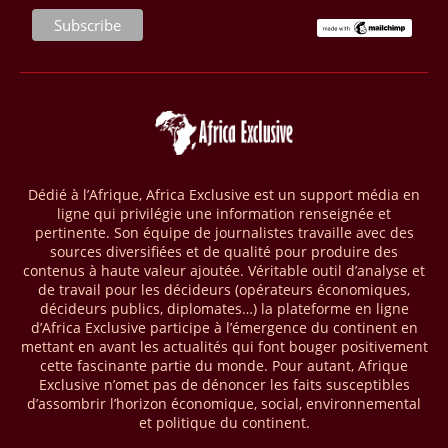
seront placés sous gestion durable.
28/03/26
AFRIQUE - MOBILE MONEY
Selon le rapport publié par l’Association mondiale des opérateurs de
téléphonie mobile (GSMA), près de 1432 milliards USD ont transité
par les comptes de mobile money en Afrique au cours de l'année
2025, en hausse d'environ 27 % par rapport à 2024. Le rapport intitulé
« The State of the Industry Report on Mobile Money 2026 » précise
que le continent a capté environ 66 % de la valeur des transactions de
Dédié à l’Afrique, Africa Exclusive est un support média en
mobile money réalisées à l’échelle mondiale, qui s’est établie à 2091
ligne qui privilégie une information renseignée et
milliards USD (+23 % par rapport à 2024). L’Afrique a également
pertinente. Son équipe de journalistes travaille avec des
enregistré environ 74 % du nombre de transactions de Mobile money
sources diversifiées et de qualité pour produire des
répertoriées l’an passé dans le monde, avec environ 92 milliards de
contenus à haute valeur ajoutée. Véritable outil d’analyse et
transactions (+16 % par rapport à 2024) sur un total de 125 milliards
de travail pour les décideurs (opérateurs économiques,
dans le monde.
décideurs publics, diplomates…) la plateforme en ligne
d’Africa Exclusive participe à l’émergence du continent en
28/03/26
AFRIQUE - ECONOMIE CREATIVE
mettant en avant les actualités qui font bouger positivement
cette fascinante partie du monde. Pour autant, Afrique
Une rapport publié dernièrement par le Boston Consulting Group, et
Exclusive n’omet pas de dénoncer les faits susceptibles
intitulé « Africa Unleashed: Empowering Women in Creative Industries
d’assombrir l’horizon économique, social, environnemental
», dresse un état des lieux saisissant de l'économie créative africaine
et politique du continent.
à la fois dynamique et structurellement négligé. Ce secteur,