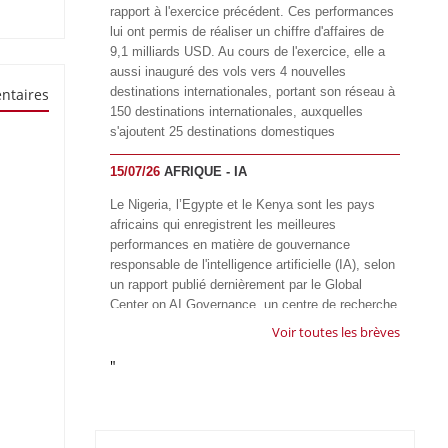
rapport à l'exercice précédent. Ces performances
lui ont permis de réaliser un chiffre d'affaires de
9,1 milliards USD. Au cours de l'exercice, elle a
aussi inauguré des vols vers 4 nouvelles
destinations internationales, portant son réseau à
ntaires
150 destinations internationales, auxquelles
s'ajoutent 25 destinations domestiques
15/07/26
AFRIQUE - IA
Le Nigeria, l’Egypte et le Kenya sont les pays
africains qui enregistrent les meilleures
performances en matière de gouvernance
responsable de l'intelligence artificielle (IA), selon
un rapport publié dernièrement par le Global
Center on AI Governance, un centre de recherche
basé en Afrique du Sud, qui œuvre à promouvoir
Voir toutes les brèves
une gouvernance équitable et responsable de l’IA
"
à l'échelle mondiale. Alors que l’IA transforme
rapidement le fonctionnement des sociétés,
influençant tous les domaines, des services
publics à l’éducation, en passant par les soins de
santé, l’emploi et l’accès à l’information, le GIRAI