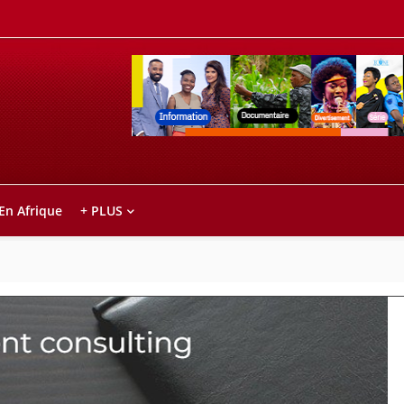
Retrouvez votre chaîne @TV5MONDE, dans le
ho anareo!
 En Afrique
+ PLUS