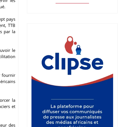
rvir les
ué.
ept pays
ent, TTB
s par la
uvoir le
litation
 fournir
éricains
orcer la
ciers et
teur des