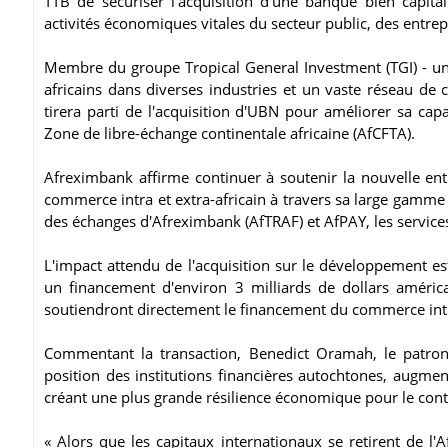
TTB de sécuriser l'acquisition d'une banque bien capita
activités économiques vitales du secteur public, des entrep
Membre du groupe Tropical General Investment (TGI) - un 
africains dans diverses industries et un vaste réseau de 
tirera parti de l'acquisition d'UBN pour améliorer sa cap
Zone de libre-échange continentale africaine (AfCFTA).
Afreximbank affirme continuer à soutenir la nouvelle e
commerce intra et extra-africain à travers sa large gamme
des échanges d'Afreximbank (AfTRAF) et AfPAY, les servic
L'impact attendu de l'acquisition sur le développement es
un financement d'environ 3 milliards de dollars améri
soutiendront directement le financement du commerce intr
Commentant la transaction, Benedict Oramah, le patron
position des institutions financières autochtones, augmen
créant une plus grande résilience économique pour le cont
« Alors que les capitaux internationaux se retirent de l'