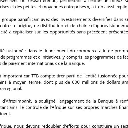
lisée avec un réseau étendu, permettant à l'entité de mieux se
rises et des petites et moyennes entreprises », a-t-on aussi expliq
groupe panafricain avec des investissements diversifiés dans s
centres d'origine, de distribution et de chaîne d'approvisionnem
acité à capitaliser sur les opportunités sans précédent présentée
ntité fusionnée dans le financement du commerce afin de promo
 de programmes et d'initiatives, y compris les programmes de faci
es de paiement internationaux de la Banque.
t important car TTB compte tirer parti de l'entité fusionnée pour
cains à moyen terme, dont plus de 600 millions de dollars am
a-régional.
 d'Afreximbank, a souligné l'engagement de la Banque à renf
tant ainsi le contrôle de l'Afrique sur ses propres marchés finan
inent.
Afrique, nous devons redoubler d'efforts pour construire un sec