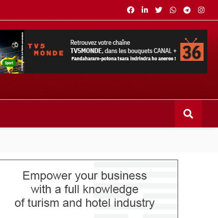
s bouquets CANAL+ 36 . Fandaharam-potoana tsara indrindra