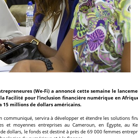
ntrepreneures (We-Fi) a annoncé cette semaine le lanceme
 Facilité pour l’inclusion financière numérique en Afrique
15 millions de dollars américains.
n communiqué, servira à développer et étendre les solutions fin
es et moyennes entreprises au Cameroun, en Égypte, au Ke
de dollars, le fonds est destiné à près de 69 000 femmes entrep