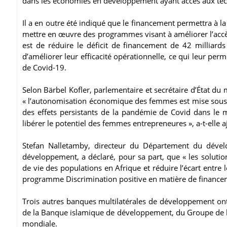
dans les économies en développement ayant accès aux tech
Il a en outre été indiqué que le financement permettra à la
mettre en œuvre des programmes visant à améliorer l’acc
est de réduire le déficit de financement de 42 milliard
d’améliorer leur efficacité opérationnelle, ce qui leur pe
de Covid-19.
Selon Bärbel Kofler, parlementaire et secrétaire d’État 
« l’autonomisation économique des femmes est mise sous pre
des effets persistants de la pandémie de Covid dans le m
libérer le potentiel des femmes entrepreneures », a-t-elle a
Stefan Nalletamby, directeur du Département du dével
développement, a déclaré, pour sa part, que « les solutio
de vie des populations en Afrique et réduire l’écart entr
programme Discrimination positive en matière de finance
Trois autres banques multilatérales de développement ont 
de la Banque islamique de développement, du Groupe de 
mondiale.