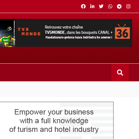
s bouquets CANAL+ 36 . Fandaharam-potoana tsara indrindra