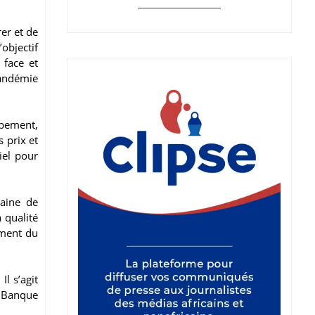
er et de
objectif
 face et
pandémie
ppement,
 prix et
iel pour
aine de
 qualité
ément du
l s’agit
a Banque