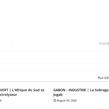
PLUS R
Plus d'
ERT | L'Afrique du Sud se
GABON - INDUSTRIE | La Sobraga
ectrolyseur
Jugab
26
August 03, 2026