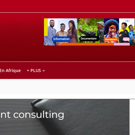
Retrouvez votre chaîne @TV5MONDE, dans le
ho anareo!
 En Afrique
+ PLUS