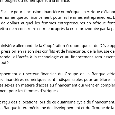
nologies du numérique et à la finance.
 Facilité pour l’inclusion financière numérique en Afrique d’élabor
ès numérique au financement pour les femmes entrepreneures. L’
s de dollars auquel les femmes entrepreneures en Afrique font
rmettra de reconstruire en mieux après la crise provoquée par la 
du ministère allemand de la Coopération économique et du Dévelo
ssion en raison des conflits et de l’insécurité, de la hausse des
onde. « L’accès à la technologie et au financement sera essent
jouté.
oppement du secteur financier du Groupe de la Banque afric
ns financières numériques sont indispensables pour améliorer la
e les sexes en matière d’accès au financement qui vient en compl
ment pour les femmes d’Afrique ».
reçu des allocations lors de ce quatrième cycle de financement. I
la Banque interaméricaine de développement et du Groupe de l