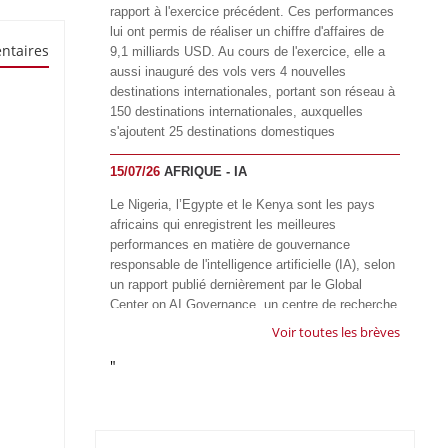
rapport à l'exercice précédent. Ces performances
lui ont permis de réaliser un chiffre d'affaires de
ntaires
9,1 milliards USD. Au cours de l'exercice, elle a
aussi inauguré des vols vers 4 nouvelles
destinations internationales, portant son réseau à
150 destinations internationales, auxquelles
s'ajoutent 25 destinations domestiques
15/07/26
AFRIQUE - IA
Le Nigeria, l’Egypte et le Kenya sont les pays
africains qui enregistrent les meilleures
performances en matière de gouvernance
responsable de l'intelligence artificielle (IA), selon
un rapport publié dernièrement par le Global
Center on AI Governance, un centre de recherche
basé en Afrique du Sud, qui œuvre à promouvoir
Voir toutes les brèves
une gouvernance équitable et responsable de l’IA
"
à l'échelle mondiale. Alors que l’IA transforme
rapidement le fonctionnement des sociétés,
influençant tous les domaines, des services
publics à l’éducation, en passant par les soins de
santé, l’emploi et l’accès à l’information, le GIRAI