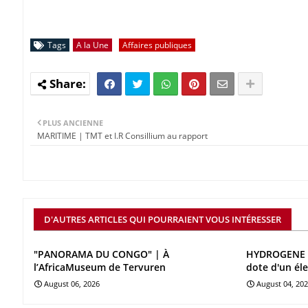
Tags
A la Une
Affaires publiques
PLUS ANCIENNE
MARITIME | TMT et I.R Consillium au rapport
D'AUTRES ARTICLES QUI POURRAIENT VOUS INTÉRESSER
"PANORAMA DU CONGO" | À
HYDROGENE V
l’AfricaMuseum de Tervuren
dote d'un él
August 06, 2026
August 04, 20