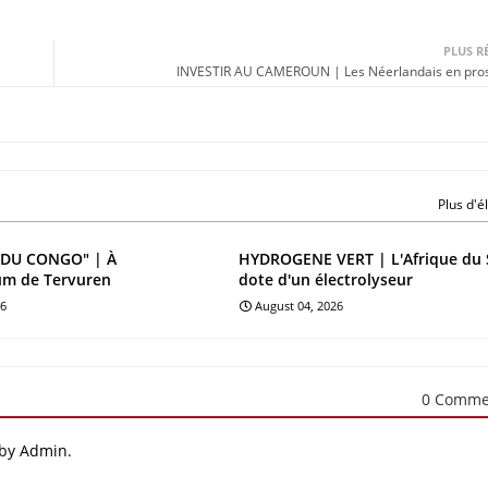
PLUS R
INVESTIR AU CAMEROUN | Les Néerlandais en pro
Plus d'
DU CONGO" | À
HYDROGENE VERT | L'Afrique du 
um de Tervuren
dote d'un électrolyseur
26
August 04, 2026
0 Comme
 by Admin.