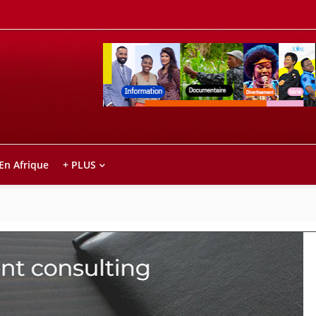
Retrouvez votre chaîne @TV5MONDE, dans le
ho anareo!
 En Afrique
+ PLUS