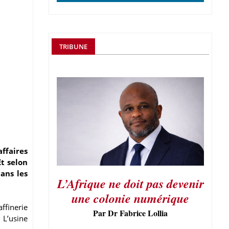
TRIBUNE
affaires
Et selon
ans les
L’Afrique ne doit pas devenir
une colonie numérique
affinerie
Par Dr Fabrice Lollia
 L’usine