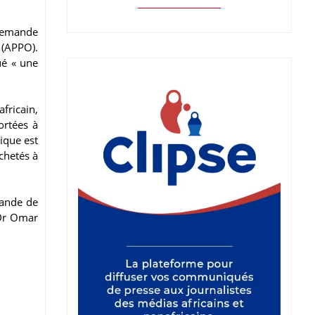
 demande
 (APPO).
ué « une
fricain,
ortées à
ique est
chetés à
mande de
 Dr Omar