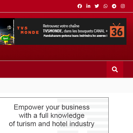
s bouquets CANAL+ 36 . Fandaharam-potoana tsara indrindra