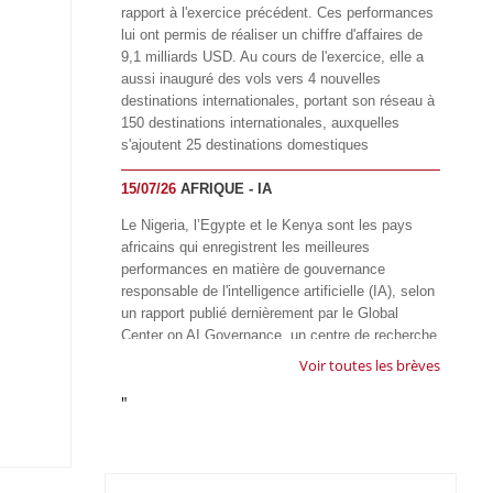
rapport à l'exercice précédent. Ces performances
lui ont permis de réaliser un chiffre d'affaires de
9,1 milliards USD. Au cours de l'exercice, elle a
aussi inauguré des vols vers 4 nouvelles
destinations internationales, portant son réseau à
150 destinations internationales, auxquelles
s'ajoutent 25 destinations domestiques
15/07/26
AFRIQUE - IA
Le Nigeria, l’Egypte et le Kenya sont les pays
africains qui enregistrent les meilleures
performances en matière de gouvernance
responsable de l'intelligence artificielle (IA), selon
un rapport publié dernièrement par le Global
Center on AI Governance, un centre de recherche
basé en Afrique du Sud, qui œuvre à promouvoir
Voir toutes les brèves
une gouvernance équitable et responsable de l’IA
"
à l'échelle mondiale. Alors que l’IA transforme
rapidement le fonctionnement des sociétés,
influençant tous les domaines, des services
publics à l’éducation, en passant par les soins de
santé, l’emploi et l’accès à l’information, le GIRAI