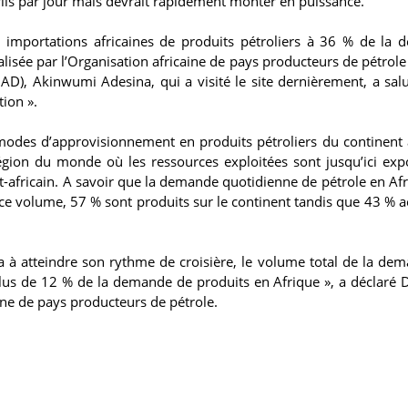
ils par jour mais devrait rapidement monter en puissance.
es importations africaines de produits pétroliers à 36 % de la
alisée par l’Organisation africaine de pays producteurs de pétrole
D), Akinwumi Adesina, qui a visité le site dernièrement, a sal
tion ».
modes d’approvisionnement en produits pétroliers du continent a
gion du monde où les ressources exploitées sont jusqu’ici exp
t-africain. A savoir que la demande quotidienne de pétrole en Afr
r ce volume, 57 % sont produits sur le continent tandis que 43 % a
a à atteindre son rythme de croisière, le volume total de la de
a plus de 12 % de la demande de produits en Afrique », a déclaré
ine de pays producteurs de pétrole.