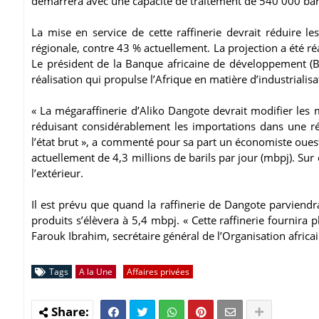
démarrera avec une capacité de traitement de 540 000 bar
La mise en service de cette raffinerie devrait réduire l
régionale, contre 43 % actuellement. La projection a été ré
Le président de la Banque africaine de développement (BA
réalisation qui propulse l’Afrique en matière d’industrialisa
« La mégaraffinerie d’Aliko Dangote devrait modifier les 
réduisant considérablement les importations dans une ré
l’état brut », a commenté pour sa part un économiste oues
actuellement de 4,3 millions de barils par jour (mbpj). Su
l’extérieur.
Il est prévu que quand la raffinerie de Dangote parviendr
produits s’élèvera à 5,4 mbpj. « Cette raffinerie fournir
Farouk Ibrahim, secrétaire général de l’Organisation africa
Tags
A la Une
Affaires privées