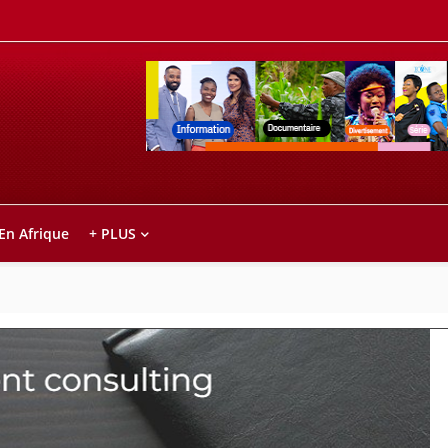
Retrouvez votre chaîne @TV5MONDE, dans le
ho anareo!
 En Afrique
+ PLUS