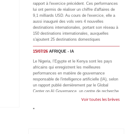
rapport à l'exercice précédent. Ces performances
lui ont permis de réaliser un chiffre d'affaires de
9,1 milliards USD. Au cours de l'exercice, elle a
aussi inauguré des vols vers 4 nouvelles
destinations internationales, portant son réseau à
150 destinations internationales, auxquelles
s'ajoutent 25 destinations domestiques
15/07/26
AFRIQUE - IA
Le Nigeria, l’Egypte et le Kenya sont les pays
africains qui enregistrent les meilleures
performances en matière de gouvernance
responsable de l'intelligence artificielle (IA), selon
un rapport publié dernièrement par le Global
Center on AI Governance, un centre de recherche
basé en Afrique du Sud, qui œuvre à promouvoir
Voir toutes les brèves
une gouvernance équitable et responsable de l’IA
"
à l'échelle mondiale. Alors que l’IA transforme
rapidement le fonctionnement des sociétés,
influençant tous les domaines, des services
publics à l’éducation, en passant par les soins de
santé, l’emploi et l’accès à l’information, le GIRAI