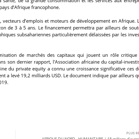
la santé, de la grande consommation et les services aux entrepr
 pays d’Afrique francophone.
, vecteurs d’emplois et moteurs de développement en Afrique. 
rizon de 3 à 5 ans. Le financement permettra par ailleurs de sout
hiques subsahariennes particulièrement délaissées par les inves
amisation de marchés des capitaux qui jouent un rôle critique
son dernier rapport, l'Association africaine du capital-invest
caine du private equity a connu une croissance significative ces d
ent a levé 19,2 milliards USD. Le document indique par ailleurs 
019.
PLUS R
AFRIQUE DU NORD - HUMANITAIRE | 18 millions d'euros