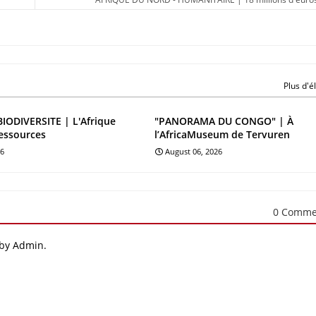
Plus d'
BIODIVERSITE | L'Afrique
"PANORAMA DU CONGO" | À
essources
l’AfricaMuseum de Tervuren
26
August 06, 2026
0 Comme
 by Admin.