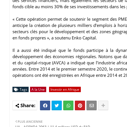
des services financiers, mais également les secteurs de 
fonds cible au moins 30% de ses investissements dans les
« Cette opération permet de soutenir le segment des PME
anticipe la création de plusieurs milliers d’emplois à ho
secteurs clés pour le développement et des zones géograp
en fonds propres », a soutenu Enko Capital.
Il a aussi été indiqué que le fonds participe à la dyn
développement des économies régionales. Notons que dans 
et du capital-risque (AVCA) a indiqué que l’industrie afri
années. Entre 2014 et le premier semestre 2020, le contin
opérations ont été enregistrées en Afrique entre 2014 et 2
Tags
A la Une
Investir en Afrique
PLUS ANCIENNE
UA – AGENDA 2063 | 11,4 millions USD du FAD