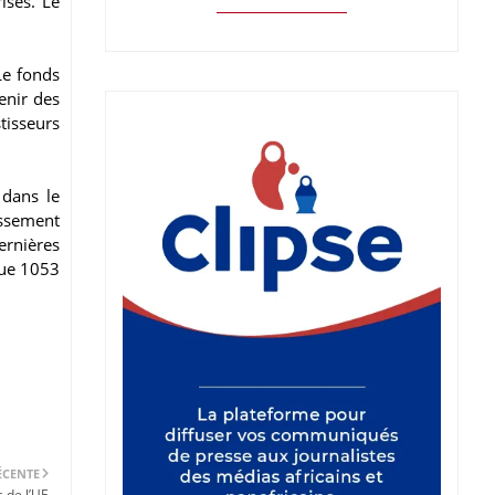
ises. Le
Le fonds
enir des
tisseurs
 dans le
issement
ernières
que 1053
ÉCENTE
 de l’UE