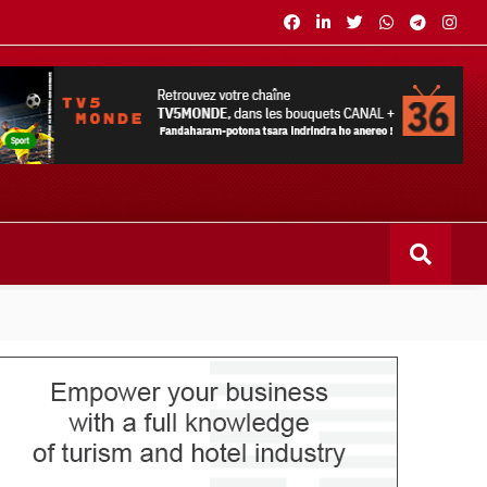
s bouquets CANAL+ 36 . Fandaharam-potoana tsara indrindra