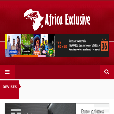
Retrouvez votre chaîne @TV5MONDE, dans les bouquets
CANAL+ 36 . Fandaharam-potoana tsara indrindra ho
anareo!
DEVISES