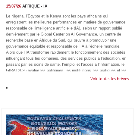
15/07/26
AFRIQUE - IA
Le Nigeria, l’Egypte et le Kenya sont les pays africains qui
enregistrent les meilleures performances en matière de gouvernance
responsable de l'intelligence artificielle (IA), selon un rapport publié
dernièrement par le Global Center on AI Governance, un centre de
recherche basé en Afrique du Sud, qui œuvre à promouvoir une
gouvernance équitable et responsable de l’IA à l'échelle mondiale.
Alors que l’IA transforme rapidement le fonctionnement des sociétés,
influençant tous les domaines, des services publics à l’éducation, en
passant par les soins de santé, l’emploi et l’accès à l’information, le
GIRAI 2026 évalue les politiques, les institutions, les pratiques et les
conditions générales de gouvernance qui favorisent un déploiement
Voir toutes les brèves
éthique, inclusif et respectueux des droits humains de cette
"
technologie.
04/07/26
GOOGLE AFRIQUE
Google va lancer le premier laboratoire d'intelligence artificielle
appliquée d'Afrique à À Accra, au Ghana. L'annonce a été faite
mercredi 1er juillet lors du premier Google Cloud Summit du groupe
américain, qui a également indiqué avoir dépassé son objectif
d'investir un milliard de dollars sur le continent en cinq ans. Baptisée