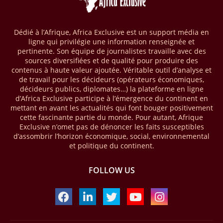
2025, en hausse d'environ 27 % par rapport à 2024. Le rapport intitulé
« The State of the Industry Report on Mobile Money 2026 » précise
que le continent a capté environ 66 % de la valeur des transactions de
Dédié à l’Afrique, Africa Exclusive est un support média en
mobile money réalisées à l’échelle mondiale, qui s’est établie à 2091
ligne qui privilégie une information renseignée et
milliards USD (+23 % par rapport à 2024). L’Afrique a également
pertinente. Son équipe de journalistes travaille avec des
enregistré environ 74 % du nombre de transactions de Mobile money
sources diversifiées et de qualité pour produire des
répertoriées l’an passé dans le monde, avec environ 92 milliards de
contenus à haute valeur ajoutée. Véritable outil d’analyse et
transactions (+16 % par rapport à 2024) sur un total de 125 milliards
de travail pour les décideurs (opérateurs économiques,
dans le monde.
décideurs publics, diplomates…) la plateforme en ligne
d’Africa Exclusive participe à l’émergence du continent en
28/03/26
AFRIQUE - ECONOMIE CREATIVE
mettant en avant les actualités qui font bouger positivement
cette fascinante partie du monde. Pour autant, Afrique
Une rapport publié dernièrement par le Boston Consulting Group, et
Exclusive n’omet pas de dénoncer les faits susceptibles
intitulé « Africa Unleashed: Empowering Women in Creative Industries
d’assombrir l’horizon économique, social, environnemental
», dresse un état des lieux saisissant de l'économie créative africaine
et politique du continent.
à la fois dynamique et structurellement négligé. Ce secteur,
regroupant entre autres, la mode, la musique, le cinéma, le design et
FOLLOW US
les contenus numériques, représente aujourd'hui environ 59 milliards
USD. Le document, signé par Lisa Ivers et Zineb Sqalli, note qu'il
représente moins de 3 % d'un marché mondial évalué à près de 2000
milliards USD. L'écart est vertigineux, mais il constitue aussi, selon le
BCG, une opportunité. Si l'Afrique parvenait à doubler sa part dans le
marché créatif mondial d'ici 2030 — passant de 3 % à 6 % —, ses