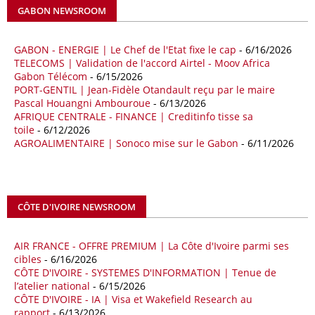
avril, à 81,82 milliards de dollars. Durant la même période, les
GABON NEWSROOM
importations chinoises en provenance du continent ont atteint 45,02
milliards de dollars, un montant en hausse de 14,5% par rapport aux
quatre premiers mois de 2025.
GABON - ENERGIE | Le Chef de l'Etat fixe le cap
- 6/16/2026
TELECOMS | Validation de l'accord Airtel - Moov Africa
09/05/26
ITALIE - LIBYE
Gabon Télécom
- 6/15/2026
PORT-GENTIL | Jean-Fidèle Otandault reçu par le maire
Les deux pays veulent accélérer leurs projets gaziers communs, afin
Pascal Houangni Ambouroue
- 6/13/2026
de sécuriser davantage les approvisionnements énergétiques en
AFRIQUE CENTRALE - FINANCE | Creditinfo tisse sa
Méditerranée, dans un contexte marqué par des tensions
toile
- 6/12/2026
géopolitiques internationales et des perturbations sur le marché
AGROALIMENTAIRE | Sonoco mise sur le Gabon
- 6/11/2026
mondial du gaz. Réunis à Rome le jeudi 7 mai, la Première ministre
italienne Giorgia Meloni, et le chef du gouvernement libyen
Abdulhamid Dbeibah, ont affiché leur volonté de renforcer la
coopération et les investissements dans le secteur énergétique. Cette
CÔTE D'IVOIRE NEWSROOM
séquence survient alors que Rome cherche à réduire son exposition
aux chocs affectant les flux mondiaux de l’énergie.
AIR FRANCE - OFFRE PREMIUM | La Côte d'Ivoire parmi ses
18/04/26
ALGERIE - BP
cibles
- 6/16/2026
CÔTE D'IVOIRE - SYSTEMES D'INFORMATION | Tenue de
La multinationale BP signe son retour en Algérie où un permis de
l’atelier national
- 6/15/2026
prospection d’hydrocarbures dans le bassin oriental lui a été attribué
CÔTE D'IVOIRE - IA | Visa et Wakefield Research au
par l’Agence nationale pour la valorisation des ressources en
rapport
- 6/13/2026