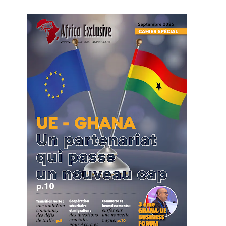
L’Organisation des producteurs de pétrole africains (APPO) va mettre
en place une plateforme numérique destinée à donner la priorité aux
entreprises du continent dans les marchés du secteur énergétique.
Cet outil permettra de recenser les entreprises africaines opérant dans
la chaîne de valeur énergétique et de publier des appels d’offres
ouverts en priorité aux sociétés du continent. Le projet est en phase
finale de développement et devrait aboutir, d’ici fin 2026 ou début
2027, à un bulletin africain des appels d’offres dans le secteur de
l’énergie.
06/06/26
AFRICA FINANCE CORPORATION
Cette semaine, Africa Finance Corporation (AFC) a annoncé avoir
bouclé un prêt syndiqué de 2 milliards de dollars, la plus importante
levée de son histoire. Initialement calibrée à 1,6 milliard, l'opération a
été relevée de 400 millions face à l'afflux des souscriptions de
banques internationales. Plus du tiers des fonds proviennent
d'institutions financières asiatiques, à parts égales avec l'Europe.
L'Asie-Pacifique et l'Europe pèsent chacune 35 % du tour de table,
devant le Moyen-Orient (25 %) et l'Afrique (5 %), selon le communiqué
de l'institution panafricaine, qui compte 48 pays membres.