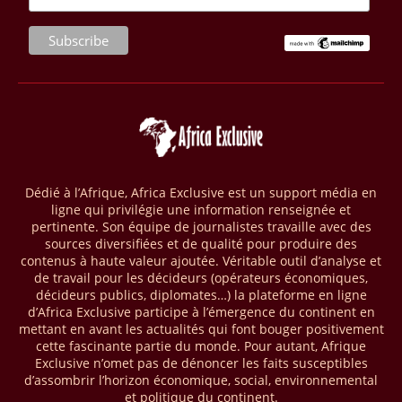
le bloc 95/96 du bassin de Ghadamès, à proximité de la frontière avec
l’Algérie. D’après la NOC, les tests de production sur ce site opéré par
le groupe Sonatrach ont affiché 13 millions de pieds cubes de gaz par
jour et 327 barils de condensats.
04/04/26
BASSIN DU CONGO
La Banque mondiale a approuvé un projet d’envergure visant à
transformer les économies forestières en Afrique centrale. Baptisé «
Programme pour des économies forestières durables du Bassin du
Congo » (SCBFEP), il mobilise 1,02 milliard $, dont une première
Dédié à l’Afrique, Africa Exclusive est un support média en
phase de 394,83 millions de dollars. C’est ce qu’indique l’institution
ligne qui privilégie une information renseignée et
dans un communiqué publié mercredi 1er avril. Cette première phase
pertinente. Son équipe de journalistes travaille avec des
vise à améliorer la gestion forestière, renforcer les chaînes de valeur
sources diversifiées et de qualité pour produire des
et créer 220 000 emplois au Cameroun, en République centrafricaine
contenus à haute valeur ajoutée. Véritable outil d’analyse et
(RCA) et en République du Congo. Près de 8 millions d’hectares
de travail pour les décideurs (opérateurs économiques,
seront placés sous gestion durable.
décideurs publics, diplomates…) la plateforme en ligne
d’Africa Exclusive participe à l’émergence du continent en
mettant en avant les actualités qui font bouger positivement
28/03/26
AFRIQUE - MOBILE MONEY
cette fascinante partie du monde. Pour autant, Afrique
Selon le rapport publié par l’Association mondiale des opérateurs de
Exclusive n’omet pas de dénoncer les faits susceptibles
téléphonie mobile (GSMA), près de 1432 milliards USD ont transité
d’assombrir l’horizon économique, social, environnemental
par les comptes de mobile money en Afrique au cours de l'année
et politique du continent.