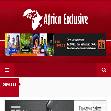
Retrouvez votre chaîne @TV5MONDE, dans les bouquets
CANAL+ 36 . Fandaharam-potoana tsara indrindra ho
anareo!
DEVISES