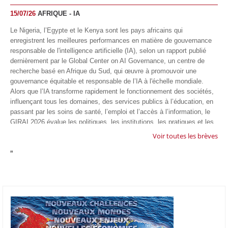
15/07/26
AFRIQUE - IA
Le Nigeria, l’Egypte et le Kenya sont les pays africains qui
enregistrent les meilleures performances en matière de gouvernance
responsable de l'intelligence artificielle (IA), selon un rapport publié
dernièrement par le Global Center on AI Governance, un centre de
recherche basé en Afrique du Sud, qui œuvre à promouvoir une
gouvernance équitable et responsable de l’IA à l'échelle mondiale.
Alors que l’IA transforme rapidement le fonctionnement des sociétés,
influençant tous les domaines, des services publics à l’éducation, en
passant par les soins de santé, l’emploi et l’accès à l’information, le
GIRAI 2026 évalue les politiques, les institutions, les pratiques et les
conditions générales de gouvernance qui favorisent un déploiement
Voir toutes les brèves
éthique, inclusif et respectueux des droits humains de cette
"
technologie.
04/07/26
GOOGLE AFRIQUE
Google va lancer le premier laboratoire d'intelligence artificielle
appliquée d'Afrique à À Accra, au Ghana. L'annonce a été faite
mercredi 1er juillet lors du premier Google Cloud Summit du groupe
américain, qui a également indiqué avoir dépassé son objectif