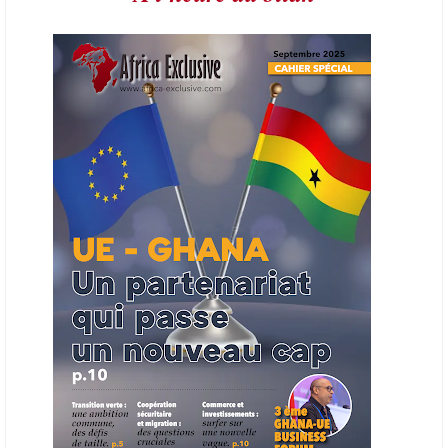
L’Organisation des producteurs de pétrole africains (APPO) va mettre
en place une plateforme numérique destinée à donner la priorité aux
entreprises du continent dans les marchés du secteur énergétique.
Cet outil permettra de recenser les entreprises africaines opérant dans
la chaîne de valeur énergétique et de publier des appels d’offres
ouverts en priorité aux sociétés du continent. Le projet est en phase
finale de développement et devrait aboutir, d’ici fin 2026 ou début
2027, à un bulletin africain des appels d’offres dans le secteur de
l’énergie.
06/06/26
AFRICA FINANCE CORPORATION
Cette semaine, Africa Finance Corporation (AFC) a annoncé avoir
bouclé un prêt syndiqué de 2 milliards de dollars, la plus importante
levée de son histoire. Initialement calibrée à 1,6 milliard, l'opération a
été relevée de 400 millions face à l'afflux des souscriptions de
banques internationales. Plus du tiers des fonds proviennent
d'institutions financières asiatiques, à parts égales avec l'Europe.
L'Asie-Pacifique et l'Europe pèsent chacune 35 % du tour de table,
devant le Moyen-Orient (25 %) et l'Afrique (5 %), selon le communiqué
de l'institution panafricaine, qui compte 48 pays membres.