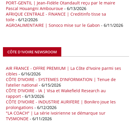
PORT-GENTIL | Jean-Fidèle Otandault reçu par le maire
Les deux pays veulent accélérer leurs projets gaziers communs, afin
Pascal Houangni Ambouroue
- 6/13/2026
de sécuriser davantage les approvisionnements énergétiques en
AFRIQUE CENTRALE - FINANCE | Creditinfo tisse sa
Méditerranée, dans un contexte marqué par des tensions
toile
- 6/12/2026
géopolitiques internationales et des perturbations sur le marché
AGROALIMENTAIRE | Sonoco mise sur le Gabon
- 6/11/2026
mondial du gaz. Réunis à Rome le jeudi 7 mai, la Première ministre
italienne Giorgia Meloni, et le chef du gouvernement libyen
Abdulhamid Dbeibah, ont affiché leur volonté de renforcer la
coopération et les investissements dans le secteur énergétique. Cette
CÔTE D'IVOIRE NEWSROOM
séquence survient alors que Rome cherche à réduire son exposition
aux chocs affectant les flux mondiaux de l’énergie.
AIR FRANCE - OFFRE PREMIUM | La Côte d'Ivoire parmi ses
18/04/26
ALGERIE - BP
cibles
- 6/16/2026
CÔTE D'IVOIRE - SYSTEMES D'INFORMATION | Tenue de
La multinationale BP signe son retour en Algérie où un permis de
l’atelier national
- 6/15/2026
prospection d’hydrocarbures dans le bassin oriental lui a été attribué
CÔTE D'IVOIRE - IA | Visa et Wakefield Research au
par l’Agence nationale pour la valorisation des ressources en
rapport
- 6/13/2026
hydrocarbures (ALNAFT). L’information rendue publique mercredi 15
CÔTE D'IVOIRE - INDUSTRIE AURIFERE | Bonikro joue les
avril par l’institution, intervient dans le cadre de sa politique de relance
prolongations
- 6/12/2026
de l’exploration. Le périmètre concerné se situe dans une zone de
"LA COACH" | La série ivoirienne se démarque sur
l’est du pays jugée peu explorée malgré son potentiel. BP pourra y
TV5MONDE
- 6/11/2026
lancer ses premières opérations de prospection sur le terrain portant
sur l’acquisition et l’interprétation de données géologiques et