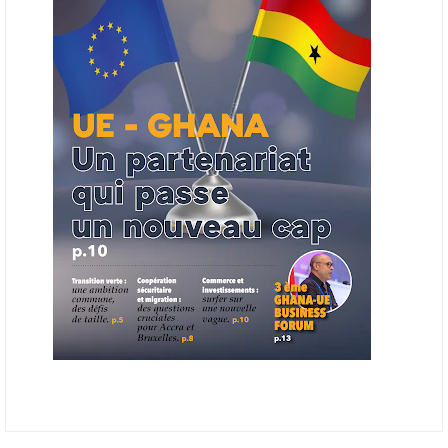
ouverts en priorité aux sociétés du continent. Le projet est en phase
finale de développement et devrait aboutir, d’ici fin 2026 ou début
2027, à un bulletin africain des appels d’offres dans le secteur de
l’énergie.
06/06/26
AFRICA FINANCE CORPORATION
Cette semaine, Africa Finance Corporation (AFC) a annoncé avoir
bouclé un prêt syndiqué de 2 milliards de dollars, la plus importante
levée de son histoire. Initialement calibrée à 1,6 milliard, l'opération a
été relevée de 400 millions face à l'afflux des souscriptions de
banques internationales. Plus du tiers des fonds proviennent
d'institutions financières asiatiques, à parts égales avec l'Europe.
L'Asie-Pacifique et l'Europe pèsent chacune 35 % du tour de table,
devant le Moyen-Orient (25 %) et l'Afrique (5 %), selon le communiqué
de l'institution panafricaine, qui compte 48 pays membres.
25/05/26
ECHANGES AFRIQUE - UE
Les échanges entre l’Afrique et l’Europe pourraient quasiment
atteindre 1 000 milliards USD d’ici dix ans contre 545 milliards en
2024, si les deux continents passent d’une logique de commerce
bilatéral à une logique de « co-production », en se concentrant sur
quelques chaînes de valeur à fort potentiel où produire ensemble leur