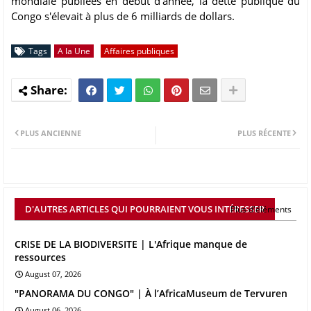
mondiale publiées en début d’année, la dette publique du
Congo s'élevait à plus de 6 milliards de dollars.
Tags
A la Une
Affaires publiques
PLUS ANCIENNE
PLUS RÉCENTE
D'AUTRES ARTICLES QUI POURRAIENT VOUS INTÉRESSER
Plus d'éléments
CRISE DE LA BIODIVERSITE | L'Afrique manque de
ressources
August 07, 2026
"PANORAMA DU CONGO" | À l’AfricaMuseum de Tervuren
August 06, 2026