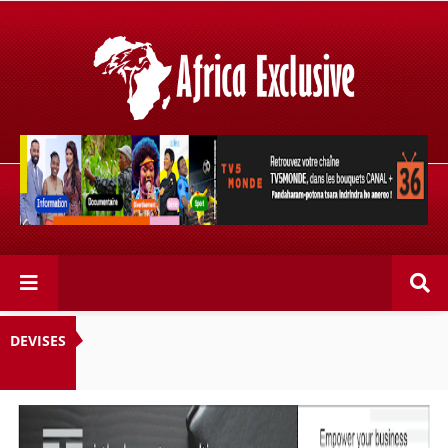
Retrouvez votre chaîne @TV5MONDE, dans les bouquets
CANAL+ 36 . Fandaharam-potoana tsara indrindra ho
anareo!
DEVISES