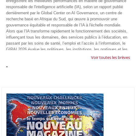
enregistrent les meilleures performances en matière de gouvernance
responsable de l'intelligence artificielle (IA), selon un rapport publié
dernièrement par le Global Center on AI Governance, un centre de
recherche basé en Afrique du Sud, qui œuvre à promouvoir une
gouvernance équitable et responsable de l’IA à l'échelle mondiale.
Alors que l’IA transforme rapidement le fonctionnement des sociétés,
influençant tous les domaines, des services publics à l’éducation, en
passant par les soins de santé, l’emploi et l’accès à l’information, le
GIRAI 2026 évalue les politiques, les institutions, les pratiques et les
conditions générales de gouvernance qui favorisent un déploiement
Voir toutes les brèves
éthique, inclusif et respectueux des droits humains de cette
"
technologie.
04/07/26
GOOGLE AFRIQUE
Google va lancer le premier laboratoire d'intelligence artificielle
appliquée d'Afrique à À Accra, au Ghana. L'annonce a été faite
mercredi 1er juillet lors du premier Google Cloud Summit du groupe
américain, qui a également indiqué avoir dépassé son objectif
d'investir un milliard de dollars sur le continent en cinq ans. Baptisée
Google Africa Applied AI Lab, la structure sera hébergée à l'AI
Community Centre d'Accra. Elle associera des fondateurs de start-up
venus de tout le continent à des chercheurs de Google et leur donnera