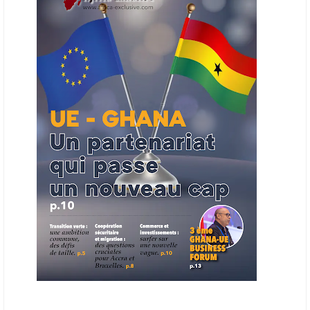
Cet outil permettra de recenser les entreprises africaines opérant dans
la chaîne de valeur énergétique et de publier des appels d’offres
ouverts en priorité aux sociétés du continent. Le projet est en phase
finale de développement et devrait aboutir, d’ici fin 2026 ou début
2027, à un bulletin africain des appels d’offres dans le secteur de
l’énergie.
06/06/26
AFRICA FINANCE CORPORATION
Cette semaine, Africa Finance Corporation (AFC) a annoncé avoir
bouclé un prêt syndiqué de 2 milliards de dollars, la plus importante
levée de son histoire. Initialement calibrée à 1,6 milliard, l'opération a
été relevée de 400 millions face à l'afflux des souscriptions de
banques internationales. Plus du tiers des fonds proviennent
d'institutions financières asiatiques, à parts égales avec l'Europe.
L'Asie-Pacifique et l'Europe pèsent chacune 35 % du tour de table,
devant le Moyen-Orient (25 %) et l'Afrique (5 %), selon le communiqué
de l'institution panafricaine, qui compte 48 pays membres.
25/05/26
ECHANGES AFRIQUE - UE
Les échanges entre l’Afrique et l’Europe pourraient quasiment
atteindre 1 000 milliards USD d’ici dix ans contre 545 milliards en