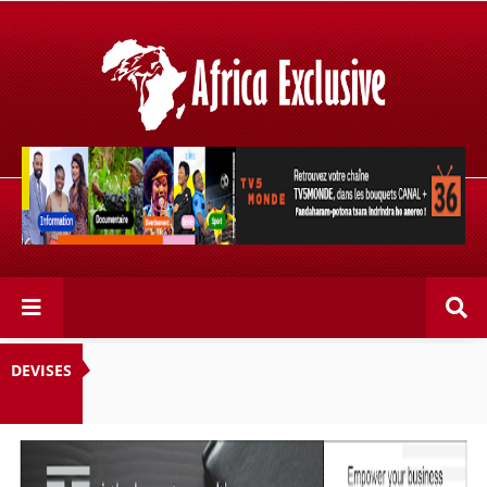
Retrouvez votre chaîne @TV5MONDE, dans les bouquets
CANAL+ 36 . Fandaharam-potoana tsara indrindra ho
anareo!
DEVISES