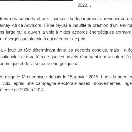
2022…
ustries des services et aux finances du département américain du 
arney Africa Advisors, Filipe Nyusi a insufflé la création d'un envi
ens large qui a ouvert la voie à « des accords énergétiques extraord
eur énergétique africain à qui décerner ce prix.
 « joué un rôle déterminant dans les accords conclus, mais il a é
nationales et a veillé à ce que les projets réservent le gaz naturel à
conomique et de la sécurité énergétique ».
usi dirige le Mozambique
depuis le 15 janvier 2015.
Lors du premier
 des voix, après une campagne électorale assez mouvementée. Ingé
 Défense de 2008 à 2014.