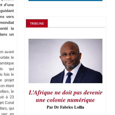
et d'une
guidant
ons vers
mondial
TRIBUNE
enté la
dans un
en avant
rbite le
zambique
ts qui
s fois le
e projet
on étant
L’Afrique ne doit pas devenir
llars, le
lué à 23
une colonie numérique
jet Coral
Par Dr Fabrice Lollia
lars, qui
r gaz en