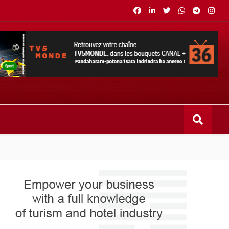
s bouquets CANAL+ 36 . Fandaharam-potoana tsara indrindra