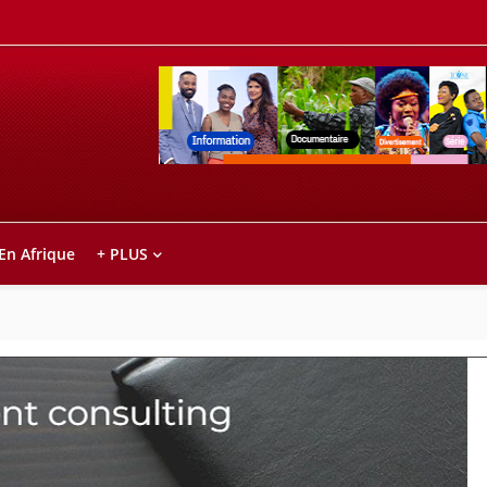
Retrouvez votre chaîne @TV5MONDE, dans le
ho anareo!
 En Afrique
+ PLUS