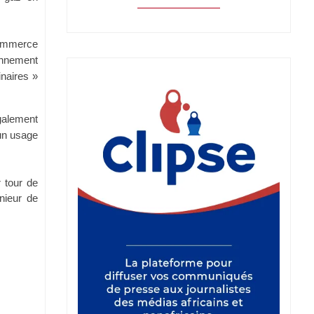
commerce
ronnement
inaires »
galement
 un usage
 tour de
nieur de