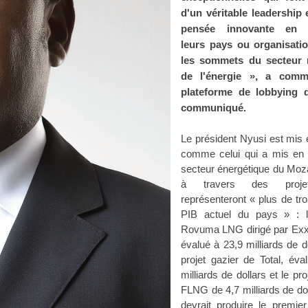
d'un véritable leadership 
pensée innovante en 
leurs pays ou organisati
les sommets du secteur 
de l'énergie », a comm
plateforme de lobbying 
communiqué.
Le président Nyusi est mis 
comme celui qui a mis en o
secteur énergétique du Mo
à travers des proje
représenteront « plus de troi
PIB actuel du pays » : l
Rovuma LNG dirigé par Exx
évalué à 23,9 milliards de do
projet gazier de Total, éva
milliards de dollars et le pro
FLNG de 4,7 milliards de dol
devrait produire le premie