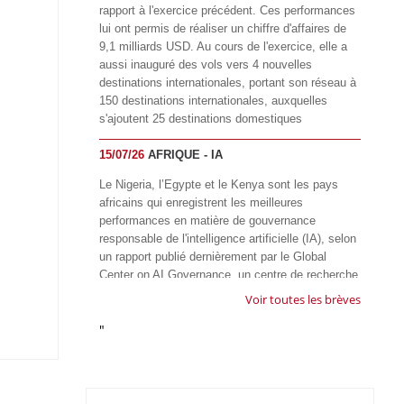
rapport à l'exercice précédent. Ces performances
lui ont permis de réaliser un chiffre d'affaires de
9,1 milliards USD. Au cours de l'exercice, elle a
aussi inauguré des vols vers 4 nouvelles
destinations internationales, portant son réseau à
150 destinations internationales, auxquelles
s'ajoutent 25 destinations domestiques
15/07/26
AFRIQUE - IA
Le Nigeria, l’Egypte et le Kenya sont les pays
africains qui enregistrent les meilleures
performances en matière de gouvernance
responsable de l'intelligence artificielle (IA), selon
un rapport publié dernièrement par le Global
Center on AI Governance, un centre de recherche
basé en Afrique du Sud, qui œuvre à promouvoir
Voir toutes les brèves
une gouvernance équitable et responsable de l’IA
"
à l'échelle mondiale. Alors que l’IA transforme
rapidement le fonctionnement des sociétés,
influençant tous les domaines, des services
publics à l’éducation, en passant par les soins de
santé, l’emploi et l’accès à l’information, le GIRAI