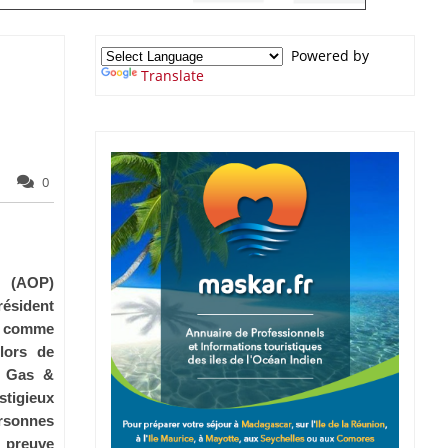
Powered by
Translate
0
 (AOP)
sident
i comme
lors de
e Gas &
stigieux
rsonnes
t preuve