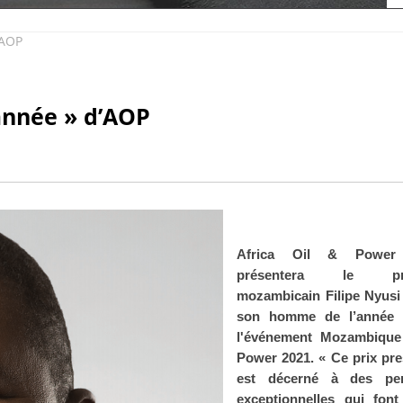
’AOP
année » d’AOP
Africa Oil & Power
présentera le pré
mozambicain Filipe Nyus
son homme de l’année 
l'événement Mozambiqu
Power 2021.
«
Ce prix pre
est décerné à des pe
exceptionnelles qui fon