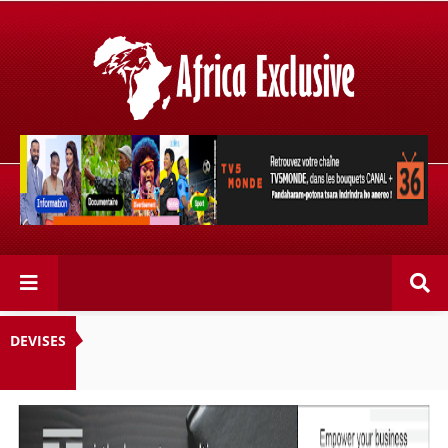
Retrouvez votre chaîne @TV5MONDE, dans les bouquets
CANAL+ 36 . Fandaharam-potoana tsara indrindra ho
anareo!
DEVISES