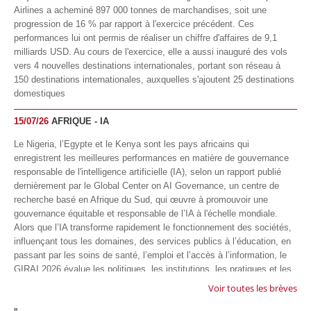
Airlines a acheminé 897 000 tonnes de marchandises, soit une
progression de 16 % par rapport à l'exercice précédent. Ces
performances lui ont permis de réaliser un chiffre d'affaires de 9,1
milliards USD. Au cours de l'exercice, elle a aussi inauguré des vols
vers 4 nouvelles destinations internationales, portant son réseau à
150 destinations internationales, auxquelles s'ajoutent 25 destinations
domestiques
15/07/26
AFRIQUE - IA
Le Nigeria, l’Egypte et le Kenya sont les pays africains qui
enregistrent les meilleures performances en matière de gouvernance
responsable de l'intelligence artificielle (IA), selon un rapport publié
dernièrement par le Global Center on AI Governance, un centre de
recherche basé en Afrique du Sud, qui œuvre à promouvoir une
gouvernance équitable et responsable de l’IA à l'échelle mondiale.
Alors que l’IA transforme rapidement le fonctionnement des sociétés,
influençant tous les domaines, des services publics à l’éducation, en
passant par les soins de santé, l’emploi et l’accès à l’information, le
GIRAI 2026 évalue les politiques, les institutions, les pratiques et les
conditions générales de gouvernance qui favorisent un déploiement
Voir toutes les brèves
éthique, inclusif et respectueux des droits humains de cette
technologie.