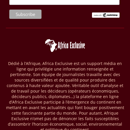
(RCA) et en République du Congo. Près de 8 millions d’hectares
seront placés sous gestion durable.
28/03/26
AFRIQUE - MOBILE MONEY
Selon le rapport publié par l’Association mondiale des opérateurs de
téléphonie mobile (GSMA), près de 1432 milliards USD ont transité
par les comptes de mobile money en Afrique au cours de l'année
2025, en hausse d'environ 27 % par rapport à 2024. Le rapport intitulé
« The State of the Industry Report on Mobile Money 2026 » précise
que le continent a capté environ 66 % de la valeur des transactions de
Dédié à l’Afrique, Africa Exclusive est un support média en
mobile money réalisées à l’échelle mondiale, qui s’est établie à 2091
ligne qui privilégie une information renseignée et
milliards USD (+23 % par rapport à 2024). L’Afrique a également
pertinente. Son équipe de journalistes travaille avec des
enregistré environ 74 % du nombre de transactions de Mobile money
sources diversifiées et de qualité pour produire des
répertoriées l’an passé dans le monde, avec environ 92 milliards de
contenus à haute valeur ajoutée. Véritable outil d’analyse et
transactions (+16 % par rapport à 2024) sur un total de 125 milliards
de travail pour les décideurs (opérateurs économiques,
dans le monde.
décideurs publics, diplomates…) la plateforme en ligne
d’Africa Exclusive participe à l’émergence du continent en
28/03/26
AFRIQUE - ECONOMIE CREATIVE
mettant en avant les actualités qui font bouger positivement
cette fascinante partie du monde. Pour autant, Afrique
Une rapport publié dernièrement par le Boston Consulting Group, et
Exclusive n’omet pas de dénoncer les faits susceptibles
intitulé « Africa Unleashed: Empowering Women in Creative Industries
d’assombrir l’horizon économique, social, environnemental
», dresse un état des lieux saisissant de l'économie créative africaine
et politique du continent.