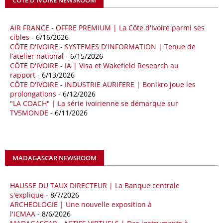
séquence survient alors que Rome cherche à réduire son exposition
aux chocs affectant les flux mondiaux de l’énergie.
AIR FRANCE - OFFRE PREMIUM | La Côte d'Ivoire parmi ses
18/04/26
ALGERIE - BP
cibles
- 6/16/2026
CÔTE D'IVOIRE - SYSTEMES D'INFORMATION | Tenue de
La multinationale BP signe son retour en Algérie où un permis de
l’atelier national
- 6/15/2026
prospection d’hydrocarbures dans le bassin oriental lui a été attribué
CÔTE D'IVOIRE - IA | Visa et Wakefield Research au
par l’Agence nationale pour la valorisation des ressources en
rapport
- 6/13/2026
hydrocarbures (ALNAFT). L’information rendue publique mercredi 15
CÔTE D'IVOIRE - INDUSTRIE AURIFERE | Bonikro joue les
avril par l’institution, intervient dans le cadre de sa politique de relance
prolongations
- 6/12/2026
de l’exploration. Le périmètre concerné se situe dans une zone de
"LA COACH" | La série ivoirienne se démarque sur
l’est du pays jugée peu explorée malgré son potentiel. BP pourra y
TV5MONDE
- 6/11/2026
lancer ses premières opérations de prospection sur le terrain portant
sur l’acquisition et l’interprétation de données géologiques et
géophysiques.
MADAGASCAR NEWSROOM
18/04/26
OUGANDA - CITIBANK
Les autorités ougandaises ont annoncé avoir mandaté la banque
américaine Citibank pour arranger la mobilisation des financements
HAUSSE DU TAUX DIRECTEUR | La Banque centrale
nécessaires à la construction du chemin de fer à écartement standard
s'explique
- 8/7/2026
ARCHEOLOGIE | Une nouvelle exposition à
(SGR) qui devrait relier la capitale Kampala à la frontière avec le
l'ICMAA
- 8/6/2026
Kenya, pour un investissement de 2,7 milliards d'euros (3,19 milliards