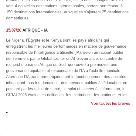
vers 4 nouvelles destinations internationales, portant son réseau à
150 destinations internationales, auxquelles s'ajoutent 25 destinations
domestiques
15/07/26
AFRIQUE - IA
Le Nigeria, l’Egypte et le Kenya sont les pays africains qui
enregistrent les meilleures performances en matière de gouvernance
responsable de l'intelligence artificielle (IA), selon un rapport publié
dernièrement par le Global Center on AI Governance, un centre de
recherche basé en Afrique du Sud, qui œuvre à promouvoir une
gouvernance équitable et responsable de l’IA à l'échelle mondiale.
Alors que l’IA transforme rapidement le fonctionnement des sociétés,
influençant tous les domaines, des services publics à l’éducation, en
passant par les soins de santé, l’emploi et l’accès à l’information, le
GIRAI 2026 évalue les politiques, les institutions, les pratiques et les
conditions générales de gouvernance qui favorisent un déploiement
Voir toutes les brèves
éthique, inclusif et respectueux des droits humains de cette
"
technologie.
04/07/26
GOOGLE AFRIQUE
Google va lancer le premier laboratoire d'intelligence artificielle