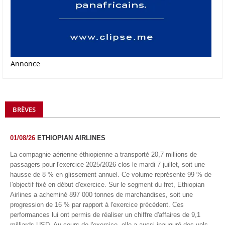
Annonce
BRÈVES
01/08/26
ETHIOPIAN AIRLINES
La compagnie aérienne éthiopienne a transporté 20,7 millions de
passagers pour l'exercice 2025/2026 clos le mardi 7 juillet, soit une
hausse de 8 % en glissement annuel. Ce volume représente 99 % de
l'objectif fixé en début d'exercice. Sur le segment du fret, Ethiopian
Airlines a acheminé 897 000 tonnes de marchandises, soit une
progression de 16 % par rapport à l'exercice précédent. Ces
performances lui ont permis de réaliser un chiffre d'affaires de 9,1
milliards USD. Au cours de l'exercice, elle a aussi inauguré des vols