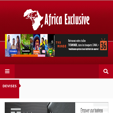
Retrouvez votre chaîne @TV5MONDE, dans les bouquets
CANAL+ 36 . Fandaharam-potoana tsara indrindra ho
anareo!
DEVISES