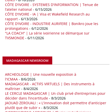
CÔTE D'IVOIRE - SYSTEMES D'INFORMATION | Tenue de
La multinationale BP signe son retour en Algérie où un permis de
l’atelier national
- 6/15/2026
prospection d’hydrocarbures dans le bassin oriental lui a été attribué
CÔTE D'IVOIRE - IA | Visa et Wakefield Research au
par l’Agence nationale pour la valorisation des ressources en
rapport
- 6/13/2026
hydrocarbures (ALNAFT). L’information rendue publique mercredi 15
CÔTE D'IVOIRE - INDUSTRIE AURIFERE | Bonikro joue les
avril par l’institution, intervient dans le cadre de sa politique de relance
prolongations
- 6/12/2026
de l’exploration. Le périmètre concerné se situe dans une zone de
"LA COACH" | La série ivoirienne se démarque sur
l’est du pays jugée peu explorée malgré son potentiel. BP pourra y
TV5MONDE
- 6/11/2026
lancer ses premières opérations de prospection sur le terrain portant
sur l’acquisition et l’interprétation de données géologiques et
géophysiques.
MADAGASCAR NEWSROOM
18/04/26
OUGANDA - CITIBANK
Les autorités ougandaises ont annoncé avoir mandaté la banque
américaine Citibank pour arranger la mobilisation des financements
ARCHEOLOGIE | Une nouvelle exposition à
nécessaires à la construction du chemin de fer à écartement standard
l'ICMAA
- 8/6/2026
MADAGASCAR - ACTIFS VIRTUELS | Des instruments à
(SGR) qui devrait relier la capitale Kampala à la frontière avec le
maîtriser
- 8/4/2026
Kenya, pour un investissement de 2,7 milliards d'euros (3,19 milliards
LE CERCLE MADAGASCAR | Un club privé d’entreprises pour
de dollars). Selon le secrétaire permanent au ministère ougandais des
décider dans l’incertitude
- 8/3/2026
Finances, Ramathan Ggoobi, lors d’une rencontre entre les ministres
JAOUAD ZEROUALI : « L'innovation doit permettre d'anticiper
des Finances de l'Ouganda, du Kenya et du Rwanda tenue à
plutôt que de subir »
- 8/3/2026
Washington, en marge des réunions de printemps 2026 du FMI et de