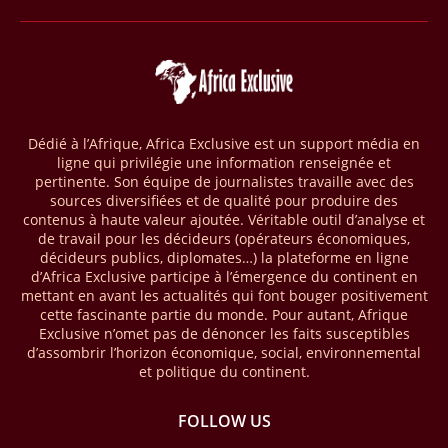
Selon le rapport publié par l’Association mondiale des opérateurs de
téléphonie mobile (GSMA), près de 1432 milliards USD ont transité
par les comptes de mobile money en Afrique au cours de l'année
2025, en hausse d'environ 27 % par rapport à 2024. Le rapport intitulé
« The State of the Industry Report on Mobile Money 2026 » précise
que le continent a capté environ 66 % de la valeur des transactions de
Dédié à l’Afrique, Africa Exclusive est un support média en
mobile money réalisées à l’échelle mondiale, qui s’est établie à 2091
ligne qui privilégie une information renseignée et
milliards USD (+23 % par rapport à 2024). L’Afrique a également
pertinente. Son équipe de journalistes travaille avec des
enregistré environ 74 % du nombre de transactions de Mobile money
sources diversifiées et de qualité pour produire des
répertoriées l’an passé dans le monde, avec environ 92 milliards de
contenus à haute valeur ajoutée. Véritable outil d’analyse et
transactions (+16 % par rapport à 2024) sur un total de 125 milliards
de travail pour les décideurs (opérateurs économiques,
dans le monde.
décideurs publics, diplomates…) la plateforme en ligne
d’Africa Exclusive participe à l’émergence du continent en
28/03/26
AFRIQUE - ECONOMIE CREATIVE
mettant en avant les actualités qui font bouger positivement
cette fascinante partie du monde. Pour autant, Afrique
Une rapport publié dernièrement par le Boston Consulting Group, et
Exclusive n’omet pas de dénoncer les faits susceptibles
intitulé « Africa Unleashed: Empowering Women in Creative Industries
d’assombrir l’horizon économique, social, environnemental
», dresse un état des lieux saisissant de l'économie créative africaine
et politique du continent.
à la fois dynamique et structurellement négligé. Ce secteur,
regroupant entre autres, la mode, la musique, le cinéma, le design et
FOLLOW US
les contenus numériques, représente aujourd'hui environ 59 milliards
USD. Le document, signé par Lisa Ivers et Zineb Sqalli, note qu'il