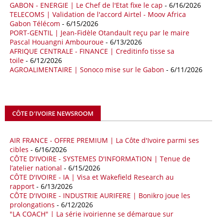
quatre premiers mois de 2025.
GABON - ENERGIE | Le Chef de l'Etat fixe le cap
- 6/16/2026
TELECOMS | Validation de l'accord Airtel - Moov Africa
09/05/26
ITALIE - LIBYE
Gabon Télécom
- 6/15/2026
PORT-GENTIL | Jean-Fidèle Otandault reçu par le maire
Les deux pays veulent accélérer leurs projets gaziers communs, afin
Pascal Houangni Ambouroue
- 6/13/2026
de sécuriser davantage les approvisionnements énergétiques en
AFRIQUE CENTRALE - FINANCE | Creditinfo tisse sa
Méditerranée, dans un contexte marqué par des tensions
toile
- 6/12/2026
géopolitiques internationales et des perturbations sur le marché
AGROALIMENTAIRE | Sonoco mise sur le Gabon
- 6/11/2026
mondial du gaz. Réunis à Rome le jeudi 7 mai, la Première ministre
italienne Giorgia Meloni, et le chef du gouvernement libyen
Abdulhamid Dbeibah, ont affiché leur volonté de renforcer la
coopération et les investissements dans le secteur énergétique. Cette
CÔTE D'IVOIRE NEWSROOM
séquence survient alors que Rome cherche à réduire son exposition
aux chocs affectant les flux mondiaux de l’énergie.
AIR FRANCE - OFFRE PREMIUM | La Côte d'Ivoire parmi ses
18/04/26
ALGERIE - BP
cibles
- 6/16/2026
CÔTE D'IVOIRE - SYSTEMES D'INFORMATION | Tenue de
La multinationale BP signe son retour en Algérie où un permis de
l’atelier national
- 6/15/2026
prospection d’hydrocarbures dans le bassin oriental lui a été attribué
CÔTE D'IVOIRE - IA | Visa et Wakefield Research au
par l’Agence nationale pour la valorisation des ressources en
rapport
- 6/13/2026
hydrocarbures (ALNAFT). L’information rendue publique mercredi 15
CÔTE D'IVOIRE - INDUSTRIE AURIFERE | Bonikro joue les
avril par l’institution, intervient dans le cadre de sa politique de relance
prolongations
- 6/12/2026
de l’exploration. Le périmètre concerné se situe dans une zone de
"LA COACH" | La série ivoirienne se démarque sur