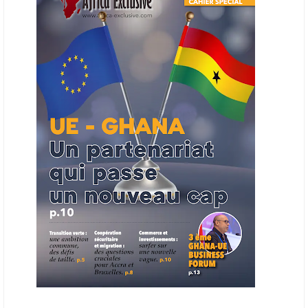
Cet outil permettra de recenser les entreprises africaines opérant dans
la chaîne de valeur énergétique et de publier des appels d’offres
ouverts en priorité aux sociétés du continent. Le projet est en phase
finale de développement et devrait aboutir, d’ici fin 2026 ou début
2027, à un bulletin africain des appels d’offres dans le secteur de
l’énergie.
06/06/26
AFRICA FINANCE CORPORATION
Cette semaine, Africa Finance Corporation (AFC) a annoncé avoir
bouclé un prêt syndiqué de 2 milliards de dollars, la plus importante
levée de son histoire. Initialement calibrée à 1,6 milliard, l'opération a
été relevée de 400 millions face à l'afflux des souscriptions de
banques internationales. Plus du tiers des fonds proviennent
d'institutions financières asiatiques, à parts égales avec l'Europe.
L'Asie-Pacifique et l'Europe pèsent chacune 35 % du tour de table,
devant le Moyen-Orient (25 %) et l'Afrique (5 %), selon le communiqué
de l'institution panafricaine, qui compte 48 pays membres.
25/05/26
ECHANGES AFRIQUE - UE
Les échanges entre l’Afrique et l’Europe pourraient quasiment
atteindre 1 000 milliards USD d’ici dix ans contre 545 milliards en