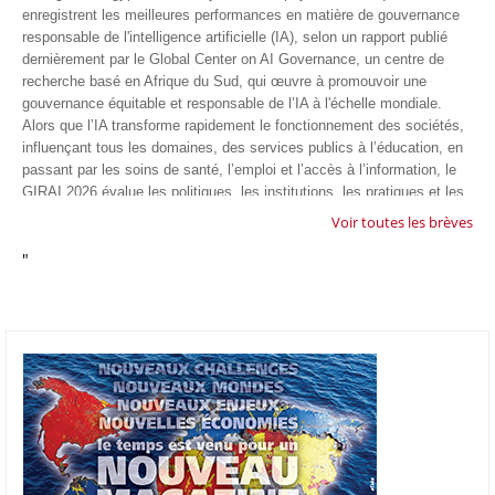
enregistrent les meilleures performances en matière de gouvernance
responsable de l'intelligence artificielle (IA), selon un rapport publié
dernièrement par le Global Center on AI Governance, un centre de
recherche basé en Afrique du Sud, qui œuvre à promouvoir une
gouvernance équitable et responsable de l’IA à l'échelle mondiale.
Alors que l’IA transforme rapidement le fonctionnement des sociétés,
influençant tous les domaines, des services publics à l’éducation, en
passant par les soins de santé, l’emploi et l’accès à l’information, le
GIRAI 2026 évalue les politiques, les institutions, les pratiques et les
conditions générales de gouvernance qui favorisent un déploiement
Voir toutes les brèves
éthique, inclusif et respectueux des droits humains de cette
"
technologie.
04/07/26
GOOGLE AFRIQUE
Google va lancer le premier laboratoire d'intelligence artificielle
appliquée d'Afrique à À Accra, au Ghana. L'annonce a été faite
mercredi 1er juillet lors du premier Google Cloud Summit du groupe
américain, qui a également indiqué avoir dépassé son objectif
d'investir un milliard de dollars sur le continent en cinq ans. Baptisée
Google Africa Applied AI Lab, la structure sera hébergée à l'AI
Community Centre d'Accra. Elle associera des fondateurs de start-up
venus de tout le continent à des chercheurs de Google et leur donnera