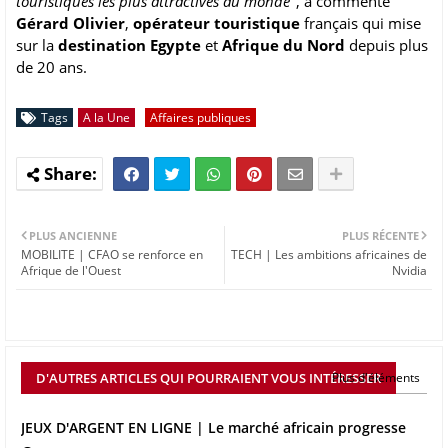
touristiques les plus attractives au monde
", a commenté
Gérard Olivier
,
opérateur touristique
français qui mise
sur la
destination Egypte
et
Afrique du Nord
depuis plus
de 20 ans.
Tags
A la Une
Affaires publiques
PLUS ANCIENNE
PLUS RÉCENTE
MOBILITE | CFAO se renforce en
TECH | Les ambitions africaines de
Afrique de l'Ouest
Nvidia
D'AUTRES ARTICLES QUI POURRAIENT VOUS INTÉRESSER
Plus d'éléments
JEUX D'ARGENT EN LIGNE | Le marché africain progresse