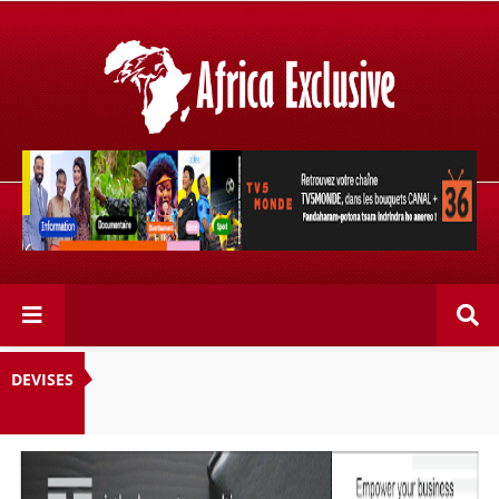
Retrouvez votre chaîne @TV5MONDE, dans les bouquets
CANAL+ 36 . Fandaharam-potoana tsara indrindra ho
anareo!
DEVISES