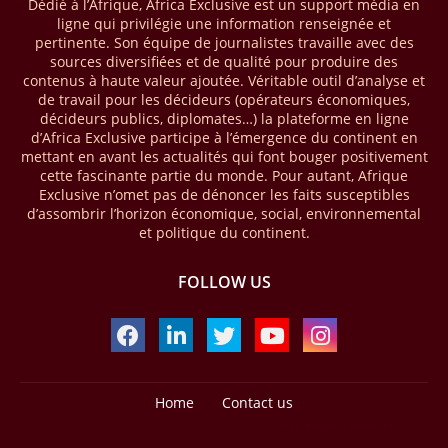
Dédié à l’Afrique, Africa Exclusive est un support média en
mobile money réalisées à l’échelle mondiale, qui s’est établie à 2091
ligne qui privilégie une information renseignée et
milliards USD (+23 % par rapport à 2024). L’Afrique a également
pertinente. Son équipe de journalistes travaille avec des
enregistré environ 74 % du nombre de transactions de Mobile money
sources diversifiées et de qualité pour produire des
répertoriées l’an passé dans le monde, avec environ 92 milliards de
contenus à haute valeur ajoutée. Véritable outil d’analyse et
transactions (+16 % par rapport à 2024) sur un total de 125 milliards
de travail pour les décideurs (opérateurs économiques,
dans le monde.
décideurs publics, diplomates…) la plateforme en ligne
d’Africa Exclusive participe à l’émergence du continent en
28/03/26
AFRIQUE - ECONOMIE CREATIVE
mettant en avant les actualités qui font bouger positivement
cette fascinante partie du monde. Pour autant, Afrique
Une rapport publié dernièrement par le Boston Consulting Group, et
Exclusive n’omet pas de dénoncer les faits susceptibles
intitulé « Africa Unleashed: Empowering Women in Creative Industries
d’assombrir l’horizon économique, social, environnemental
», dresse un état des lieux saisissant de l'économie créative africaine
et politique du continent.
à la fois dynamique et structurellement négligé. Ce secteur,
regroupant entre autres, la mode, la musique, le cinéma, le design et
FOLLOW US
les contenus numériques, représente aujourd'hui environ 59 milliards
USD. Le document, signé par Lisa Ivers et Zineb Sqalli, note qu'il
représente moins de 3 % d'un marché mondial évalué à près de 2000
milliards USD. L'écart est vertigineux, mais il constitue aussi, selon le
BCG, une opportunité. Si l'Afrique parvenait à doubler sa part dans le
marché créatif mondial d'ici 2030 — passant de 3 % à 6 % —, ses
exportations créatives pourraient atteindre 140 à 150 milliards USD,
Home
Contact us
selon toujours le cabinet.
Design by -
Blogger Templates
| Distributed by
Free Blogger Templates