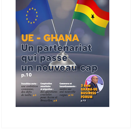
ouverts en priorité aux sociétés du continent. Le projet est en phase
finale de développement et devrait aboutir, d’ici fin 2026 ou début
2027, à un bulletin africain des appels d’offres dans le secteur de
l’énergie.
06/06/26
AFRICA FINANCE CORPORATION
Cette semaine, Africa Finance Corporation (AFC) a annoncé avoir
bouclé un prêt syndiqué de 2 milliards de dollars, la plus importante
levée de son histoire. Initialement calibrée à 1,6 milliard, l'opération a
été relevée de 400 millions face à l'afflux des souscriptions de
banques internationales. Plus du tiers des fonds proviennent
d'institutions financières asiatiques, à parts égales avec l'Europe.
L'Asie-Pacifique et l'Europe pèsent chacune 35 % du tour de table,
devant le Moyen-Orient (25 %) et l'Afrique (5 %), selon le communiqué
de l'institution panafricaine, qui compte 48 pays membres.
25/05/26
ECHANGES AFRIQUE - UE
Les échanges entre l’Afrique et l’Europe pourraient quasiment
atteindre 1 000 milliards USD d’ici dix ans contre 545 milliards en
2024, si les deux continents passent d’une logique de commerce
bilatéral à une logique de « co-production », en se concentrant sur