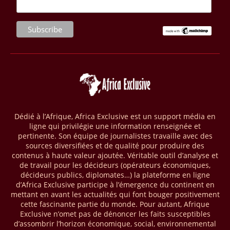
La Banque mondiale a approuvé un projet d’envergure visant à
transformer les économies forestières en Afrique centrale. Baptisé «
Programme pour des économies forestières durables du Bassin du
Congo » (SCBFEP), il mobilise 1,02 milliard $, dont une première
phase de 394,83 millions de dollars. C’est ce qu’indique l’institution
dans un communiqué publié mercredi 1er avril. Cette première phase
vise à améliorer la gestion forestière, renforcer les chaînes de valeur
et créer 220 000 emplois au Cameroun, en République centrafricaine
(RCA) et en République du Congo. Près de 8 millions d’hectares
seront placés sous gestion durable.
Dédié à l’Afrique, Africa Exclusive est un support média en
ligne qui privilégie une information renseignée et
28/03/26
AFRIQUE - MOBILE MONEY
pertinente. Son équipe de journalistes travaille avec des
Selon le rapport publié par l’Association mondiale des opérateurs de
sources diversifiées et de qualité pour produire des
téléphonie mobile (GSMA), près de 1432 milliards USD ont transité
contenus à haute valeur ajoutée. Véritable outil d’analyse et
par les comptes de mobile money en Afrique au cours de l'année
de travail pour les décideurs (opérateurs économiques,
décideurs publics, diplomates…) la plateforme en ligne
2025, en hausse d'environ 27 % par rapport à 2024. Le rapport intitulé
d’Africa Exclusive participe à l’émergence du continent en
« The State of the Industry Report on Mobile Money 2026 » précise
mettant en avant les actualités qui font bouger positivement
que le continent a capté environ 66 % de la valeur des transactions de
cette fascinante partie du monde. Pour autant, Afrique
mobile money réalisées à l’échelle mondiale, qui s’est établie à 2091
Exclusive n’omet pas de dénoncer les faits susceptibles
milliards USD (+23 % par rapport à 2024). L’Afrique a également
d’assombrir l’horizon économique, social, environnemental
enregistré environ 74 % du nombre de transactions de Mobile money