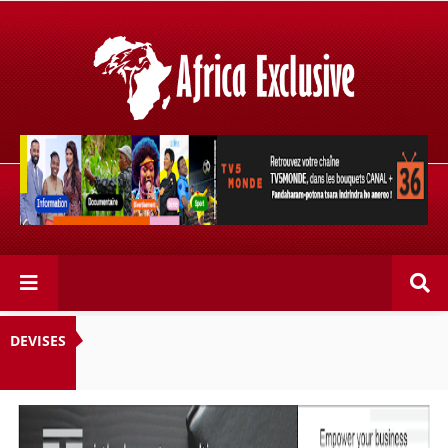
Retrouvez votre chaîne @TV5MONDE, dans les bouquets
CANAL+ 36 . Fandaharam-potoana tsara indrindra ho
anareo!
DEVISES