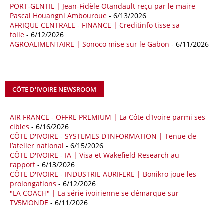
PORT-GENTIL | Jean-Fidèle Otandault reçu par le maire
Les deux pays veulent accélérer leurs projets gaziers communs, afin
Pascal Houangni Ambouroue
- 6/13/2026
de sécuriser davantage les approvisionnements énergétiques en
AFRIQUE CENTRALE - FINANCE | Creditinfo tisse sa
Méditerranée, dans un contexte marqué par des tensions
toile
- 6/12/2026
géopolitiques internationales et des perturbations sur le marché
AGROALIMENTAIRE | Sonoco mise sur le Gabon
- 6/11/2026
mondial du gaz. Réunis à Rome le jeudi 7 mai, la Première ministre
italienne Giorgia Meloni, et le chef du gouvernement libyen
Abdulhamid Dbeibah, ont affiché leur volonté de renforcer la
coopération et les investissements dans le secteur énergétique. Cette
CÔTE D'IVOIRE NEWSROOM
séquence survient alors que Rome cherche à réduire son exposition
aux chocs affectant les flux mondiaux de l’énergie.
AIR FRANCE - OFFRE PREMIUM | La Côte d'Ivoire parmi ses
18/04/26
ALGERIE - BP
cibles
- 6/16/2026
CÔTE D'IVOIRE - SYSTEMES D'INFORMATION | Tenue de
La multinationale BP signe son retour en Algérie où un permis de
l’atelier national
- 6/15/2026
prospection d’hydrocarbures dans le bassin oriental lui a été attribué
CÔTE D'IVOIRE - IA | Visa et Wakefield Research au
par l’Agence nationale pour la valorisation des ressources en
rapport
- 6/13/2026
hydrocarbures (ALNAFT). L’information rendue publique mercredi 15
CÔTE D'IVOIRE - INDUSTRIE AURIFERE | Bonikro joue les
avril par l’institution, intervient dans le cadre de sa politique de relance
prolongations
- 6/12/2026
de l’exploration. Le périmètre concerné se situe dans une zone de
"LA COACH" | La série ivoirienne se démarque sur
l’est du pays jugée peu explorée malgré son potentiel. BP pourra y
TV5MONDE
- 6/11/2026
lancer ses premières opérations de prospection sur le terrain portant
sur l’acquisition et l’interprétation de données géologiques et