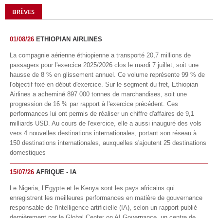
BRÈVES
01/08/26
ETHIOPIAN AIRLINES
La compagnie aérienne éthiopienne a transporté 20,7 millions de
passagers pour l'exercice 2025/2026 clos le mardi 7 juillet, soit une
hausse de 8 % en glissement annuel. Ce volume représente 99 % de
l'objectif fixé en début d'exercice. Sur le segment du fret, Ethiopian
Airlines a acheminé 897 000 tonnes de marchandises, soit une
progression de 16 % par rapport à l'exercice précédent. Ces
performances lui ont permis de réaliser un chiffre d'affaires de 9,1
milliards USD. Au cours de l'exercice, elle a aussi inauguré des vols
vers 4 nouvelles destinations internationales, portant son réseau à
150 destinations internationales, auxquelles s'ajoutent 25 destinations
domestiques
15/07/26
AFRIQUE - IA
Le Nigeria, l’Egypte et le Kenya sont les pays africains qui
enregistrent les meilleures performances en matière de gouvernance
responsable de l'intelligence artificielle (IA), selon un rapport publié
dernièrement par le Global Center on AI Governance, un centre de