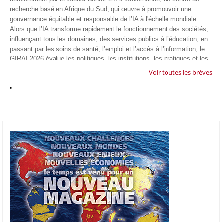
recherche basé en Afrique du Sud, qui œuvre à promouvoir une
gouvernance équitable et responsable de l’IA à l'échelle mondiale.
Alors que l’IA transforme rapidement le fonctionnement des sociétés,
influençant tous les domaines, des services publics à l’éducation, en
passant par les soins de santé, l’emploi et l’accès à l’information, le
GIRAI 2026 évalue les politiques, les institutions, les pratiques et les
conditions générales de gouvernance qui favorisent un déploiement
Voir toutes les brèves
éthique, inclusif et respectueux des droits humains de cette
"
technologie.
04/07/26
GOOGLE AFRIQUE
Google va lancer le premier laboratoire d'intelligence artificielle
appliquée d'Afrique à À Accra, au Ghana. L'annonce a été faite
mercredi 1er juillet lors du premier Google Cloud Summit du groupe
américain, qui a également indiqué avoir dépassé son objectif
d'investir un milliard de dollars sur le continent en cinq ans. Baptisée
Google Africa Applied AI Lab, la structure sera hébergée à l'AI
Community Centre d'Accra. Elle associera des fondateurs de start-up
venus de tout le continent à des chercheurs de Google et leur donnera
un accès anticipé aux derniers modèles d'IA de l'entreprise. Les
candidatures sont ouvertes jusqu'au 31 août 2026.