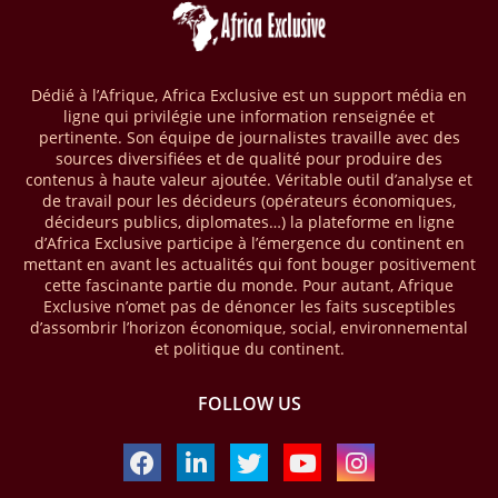
11/04/26
LIBYE - HYDROCARBURES
Plusieurs découvertes de gisements d’hydrocarbures ont été
annoncées en Libye. L’une des plus récentes implique Eni avec deux
Dédié à l’Afrique, Africa Exclusive est un support média en
nouvelles découvertes gazières dans le pays, cumulant plus de 1000
ligne qui privilégie une information renseignée et
milliards de pieds cubes. Pour leur part, les compagnies pétrogazières
pertinente. Son équipe de journalistes travaille avec des
Eni, Repsol et Sonatrach ont réalisé trois nouvelles découvertes de
sources diversifiées et de qualité pour produire des
pétrole et de gaz, selon la National Oil Corporation (NOC), entreprise
contenus à haute valeur ajoutée. Véritable outil d’analyse et
publique en charge du secteur. Dans le détail, la première découverte
de travail pour les décideurs (opérateurs économiques,
gazière a été enregistrée via le puits d’exploration A1-69/02 situé dans
décideurs publics, diplomates…) la plateforme en ligne
le bloc 95/96 du bassin de Ghadamès, à proximité de la frontière avec
d’Africa Exclusive participe à l’émergence du continent en
l’Algérie. D’après la NOC, les tests de production sur ce site opéré par
mettant en avant les actualités qui font bouger positivement
le groupe Sonatrach ont affiché 13 millions de pieds cubes de gaz par
cette fascinante partie du monde. Pour autant, Afrique
jour et 327 barils de condensats.
Exclusive n’omet pas de dénoncer les faits susceptibles
d’assombrir l’horizon économique, social, environnemental
04/04/26
BASSIN DU CONGO
et politique du continent.
La Banque mondiale a approuvé un projet d’envergure visant à
FOLLOW US
transformer les économies forestières en Afrique centrale. Baptisé «
Programme pour des économies forestières durables du Bassin du
Congo » (SCBFEP), il mobilise 1,02 milliard $, dont une première
phase de 394,83 millions de dollars. C’est ce qu’indique l’institution
dans un communiqué publié mercredi 1er avril. Cette première phase