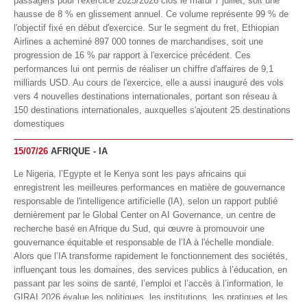
passagers pour l'exercice 2025/2026 clos le mardi 7 juillet, soit une
hausse de 8 % en glissement annuel. Ce volume représente 99 % de
l'objectif fixé en début d'exercice. Sur le segment du fret, Ethiopian
Airlines a acheminé 897 000 tonnes de marchandises, soit une
progression de 16 % par rapport à l'exercice précédent. Ces
performances lui ont permis de réaliser un chiffre d'affaires de 9,1
milliards USD. Au cours de l'exercice, elle a aussi inauguré des vols
vers 4 nouvelles destinations internationales, portant son réseau à
150 destinations internationales, auxquelles s'ajoutent 25 destinations
domestiques
15/07/26
AFRIQUE - IA
Le Nigeria, l’Egypte et le Kenya sont les pays africains qui
enregistrent les meilleures performances en matière de gouvernance
responsable de l'intelligence artificielle (IA), selon un rapport publié
dernièrement par le Global Center on AI Governance, un centre de
recherche basé en Afrique du Sud, qui œuvre à promouvoir une
gouvernance équitable et responsable de l’IA à l'échelle mondiale.
Alors que l’IA transforme rapidement le fonctionnement des sociétés,
influençant tous les domaines, des services publics à l’éducation, en
passant par les soins de santé, l’emploi et l’accès à l’information, le
GIRAI 2026 évalue les politiques, les institutions, les pratiques et les