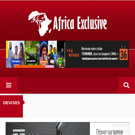
Retrouvez votre chaîne @TV5MONDE, dans les bouquets
CANAL+ 36 . Fandaharam-potoana tsara indrindra ho
anareo!
DEVISES