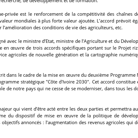
e recherche, de développement et de formation.
que-privée est le renforcement de la compétitivité des chaînes d
e valeur mondiales à plus forte valeur ajoutée. L’accord prévoit é
 l’amélioration des conditions de vie des agriculteurs, etc.
gné avec le ministre d’Etat, ministre de l’Agriculture et du Dével
en œuvre de trois accords spécifiques portant sur le Projet riz
rvice agricoles de nouvelle génération et la cartographie numériq
nscrit dans le cadre de la mise en œuvre du deuxième Programme 
ogramme stratégique "Côte d'Ivoire 2030". Cet accord constitue e
cole de notre pays qui ne cesse de se moderniser, dans tous les 
majeur qui vient d’être acté entre les deux parties et permettra a
e du dispositif de mise en œuvre de la politique de dévelo
es objectifs annoncés : l’augmentation des revenus agricoles qui d