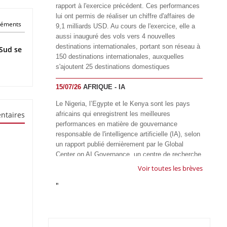
rapport à l'exercice précédent. Ces performances
lui ont permis de réaliser un chiffre d'affaires de
éléments
9,1 milliards USD. Au cours de l'exercice, elle a
aussi inauguré des vols vers 4 nouvelles
destinations internationales, portant son réseau à
Sud se
150 destinations internationales, auxquelles
s'ajoutent 25 destinations domestiques
15/07/26
AFRIQUE - IA
Le Nigeria, l’Egypte et le Kenya sont les pays
ntaires
africains qui enregistrent les meilleures
performances en matière de gouvernance
responsable de l'intelligence artificielle (IA), selon
un rapport publié dernièrement par le Global
Center on AI Governance, un centre de recherche
basé en Afrique du Sud, qui œuvre à promouvoir
Voir toutes les brèves
une gouvernance équitable et responsable de l’IA
"
à l'échelle mondiale. Alors que l’IA transforme
rapidement le fonctionnement des sociétés,
influençant tous les domaines, des services
publics à l’éducation, en passant par les soins de
santé, l’emploi et l’accès à l’information, le GIRAI