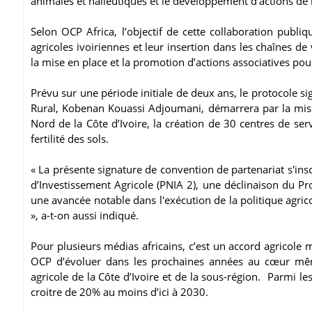
animales et halieutiques et le développement d’actions d
Selon OCP Africa, l’objectif de cette collaboration publi
agricoles ivoiriennes et leur insertion dans les chaînes d
la mise en place et la promotion d’actions associatives pour
Prévu sur une période initiale de deux ans, le protocole si
Rural, Kobenan Kouassi Adjoumani, démarrera par la mise 
Nord de la Côte d’Ivoire, la création de 30 centres de se
fertilité des sols.
« La présente signature de convention de partenariat s'i
d’Investissement Agricole (PNIA 2), une déclinaison du Pr
une avancée notable dans l'exécution de la politique agri
», a-t-on aussi indiqué.
Pour plusieurs médias africains, c’est un accord agricole 
OCP d’évoluer dans les prochaines années au cœur mêm
agricole de la Côte d’Ivoire et de la sous-région. Parmi l
croitre de 20% au moins d’ici à 2030.