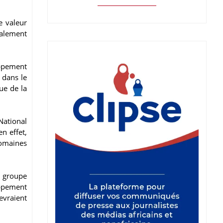
e valeur
galement
oppement
 dans le
ue de la
National
n effet,
domaines
u groupe
ppement
evraient