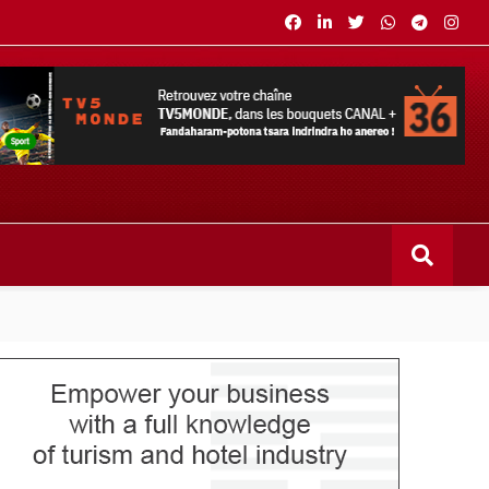
s bouquets CANAL+ 36 . Fandaharam-potoana tsara indrindra