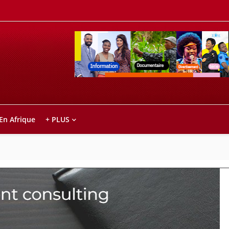
Retrouvez votre chaîne @TV5MONDE, dans le
ho anareo!
 En Afrique
+ PLUS